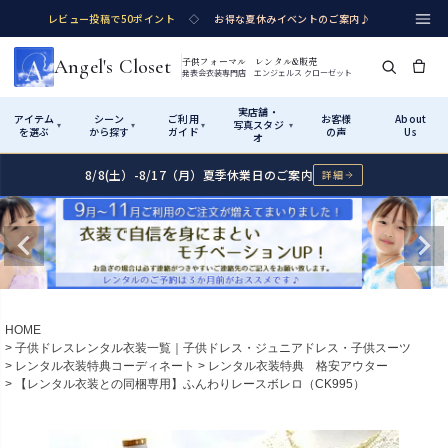
レビュー投稿で50ポイント
◇
お得な夏休みイベントのご案内♪
Angel's Closet
子供フォーマル レンタル&販売
発表会衣装専門店 エンジェルス クローゼット
実店舗・
アイテム
シーン
ご利用
お客様
About
写真スタジ
▾
▾
▾
▾
を選ぶ
から探す
ガイド
の声
Us
オ
8/8(土）-8/17（月）夏季休業日のご案内
詳細
Shop by Category
Shop by Occasion
How It Works
Visit Us
実店舗・写真スタジオ
アイテムから探す
シーンから探す
ご利用ガイド
Start
はじめに
カテゴリ詳細
→
サイズで選ぶ
→
性別・サイズで絞り込む
→
ショップガイド（総合案内）
01
HOME
レンタル・販売の入口
Rental
レンタル
子供ドレスレンタル衣装一覧｜子供ドレス・ジュニアドレス・子供スーツ
レンタル衣装特典コーディネート
レンタル衣装特典 格安アウター
サイズの選び方
02
【レンタル衣装との同梱専用】ふんわりレースボレロ（CK995）
測り方と目安
女の子ドレス
男の子スーツ
Angel's Closetについて
03