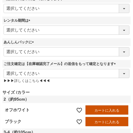
(
必
須
レンタル期間は
)
(
必
須
あんしんパックに
)
(
必
須
ご注文確定は【在庫確認完了メール】の送信をもって確定となります
)
(
必
▶▶▶詳しくはこちら◀◀◀
須
)
サイズ
カラー
2（約95cm）
オフホワイト
カートに入れる
ブラック
カートに入れる
3-4（約105cm）