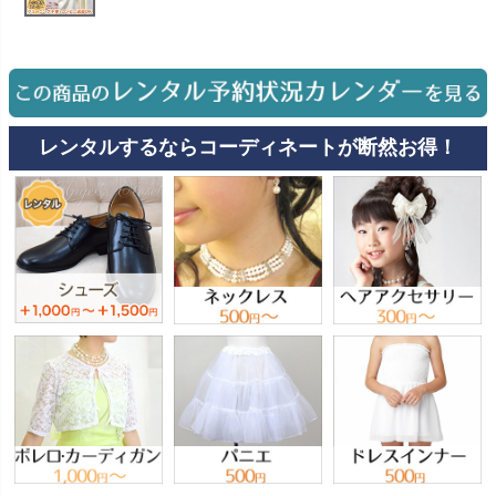
お問い合わせ
09
電話・メール・LINE
レンタルするならコーディネートが断然お得！
Photography
写真スタジオ APS
Angel's Photo Studio
七五三・発表会・記念撮影
対応
Web または お電話
予約
ヘアメイク・着付け
特典
スタジオを予約 →