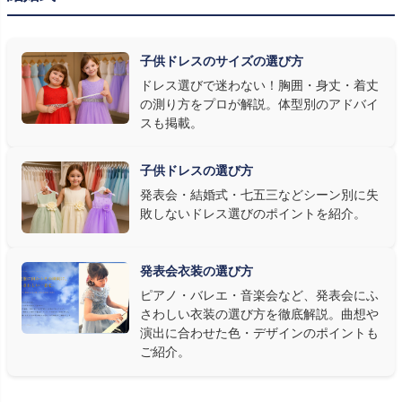
ます。ネイビー・ブラック・深みのあるジュエルカラーはホールの照
明で上品に映え、オフホワイト・パステルは華やかさが際立ちま
子供ドレスのサイズの選び方
す。またピアノ演奏なら落ち着いたシックなトーン、バイオリンやソ
ドレス選びで迷わない！胸囲・身丈・着丈
ロ演奏なら華やかで視線を集めるデザイン、合唱やアンサンブル
の測り方をプロが解説。体型別のアドバイ
なら衣装同士が調和するクラシカルな色合い、と演目に合わせた
スも掲載。
選び方もおすすめです。
子供ドレスの選び方
③ 演奏の動きを妨げない設計か確認する
発表会・結婚式・七五三などシーン別に失
敗しないドレス選びのポイントを紹介。
発表会ドレス選びで見落とされがちなのが"動きやすさ"です。ピ
アノならペダル操作を妨げない丈感、バイオリンなら弓を動かす
右腕のゆとり、管楽器なら胸元の締め付けがないこと——演奏の
発表会衣装の選び方
質は衣装で変わります。Angel's Closetのレンタル衣装は、元ピ
ピアノ・バレエ・音楽会など、発表会にふ
アノ教師の店長が
発表会・コンクールでのご使用を前提に厳選し
さわしい衣装の選び方を徹底解説。曲想や
た商品
を多数ご用意しています。
演出に合わせた色・デザインのポイントも
ご紹介。