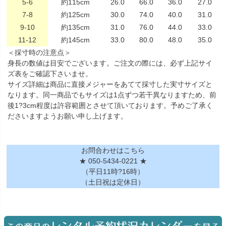
5-6
約115cm
26.0
66.0
36.0
27.0
7-8
約125cm
30.0
74.0
40.0
31.0
9-10
約135cm
31.0
76.0
44.0
33.0
11-12
約145cm
33.0
80.0
48.0
35.0
＜採寸時の注意点＞
身長の数値は目安でございます。ご注文の際には、必ず上記サイ
ズ表をご確認下さいませ。
サイズ詳細は商品に直接メジャーをあてて採寸した実寸サイズと
なります。同一商品でもサイズは1点ずつ若干異なりますため、前
後1?3cm程度は許容範囲とさせて頂いております。予めご了承く
ださいますようお願い申し上げます。
お問合わせはこちら
★ 050-5434-0221 ★
（平日11時?16時）
（土日祝は定休日）