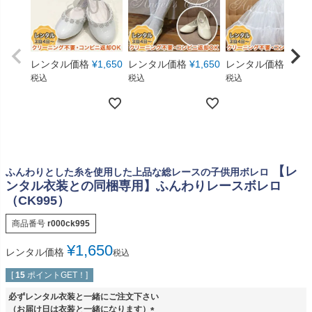
レンタル価格
¥
1,650
レンタル価格
¥
1,650
レンタル価格
¥
550
税込
税込
税込
【レ
ふんわりとした糸を使用した上品な総レースの子供用ボレロ
ンタル衣装との同梱専用】ふんわりレースボレロ
（CK995）
商品番号
r000ck995
¥
1,650
レンタル価格
税込
[
15
ポイントGET！]
必ずレンタル衣装と一緒にご注文下さい
（お届け日は衣装と一緒になります）