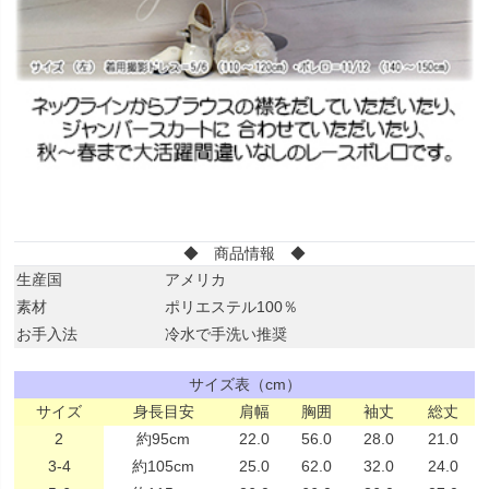
◆ 商品情報 ◆
生産国
アメリカ
素材
ポリエステル100％
お手入法
冷水で手洗い推奨
サイズ表（cm）
サイズ
身長目安
肩幅
胸囲
袖丈
総丈
2
約95cm
22.0
56.0
28.0
21.0
3-4
約105cm
25.0
62.0
32.0
24.0