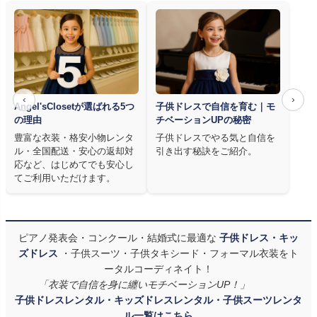
‹
›
Angel'sClosetが選ばれる5つ
子供ドレスで自信を育む｜モ
の理由
チベーションUPの秘密
豊富な衣装・格安小物レンタ
子供ドレスでやる気と自信を
ル・全国配送・安心の返却対
引き出す秘訣をご紹介。
応など、はじめてでも安心し
てご利用いただけます。
ピアノ発表会・コンクール・結婚式に最適な
子供ドレス・キッ
ズドレス
・子供スーツ・子供タキシード・フォーマル衣装をト
ータルコーディネイト！
「衣装で自信を身に纏いモチベーションUP！」
子供ドレスレンタル・キッズドレスレンタル・子供スーツレンタ
ル一覧はこちら