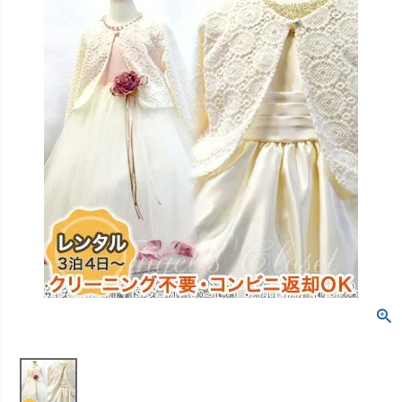
創業2003年からの想い
Season Best
七五三着物
シューズ
Recital & Concours
Wedding
Rental
レンタル
発表会・コンクール
結婚式
Atelier
小物・アクセ
パニエ
舞台で輝くステージ衣装
フラワーガール・リングボーイ・ゲ
実店舗 つくば店
スト
レンタルのご案内
04
予約・配送・返却・料金
Tsukuba Boutique
アウター
レディース
レンタルの流れ
05
茨城県土浦市大町14-16-1F
〒
4ステップで簡単
10:00–18:00（完全予約制）
営業
Sale
販売
あんしんパック
月曜日
06
定休
汚れ・キズ・破損の補償
店舗を予約する →
コスチューム
アウター
Graduation & Entrance
Shichi-Go-San
Buy & Support
ご購入・サポート
卒業式・入学式
七五三
きちんと感のあるフォーマル
3歳・5歳・7歳の晴れの日
インナー・パニエ
アクセサリー
販売・共通のご案内
07
品質・返品・お手入れ
ジュエリー
音楽雑貨
送料・お支払い
08
送料・決済方法