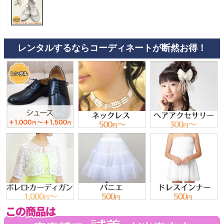
お問い合わせ
09
電話・メール・LINE
レンタルするならコーディネートが断然お得！
Photography
写真スタジオ APS
Angel's Photo Studio
七五三・発表会・記念撮影
対応
Web または お電話
予約
ヘアメイク・着付け
特典
スタジオを予約 →