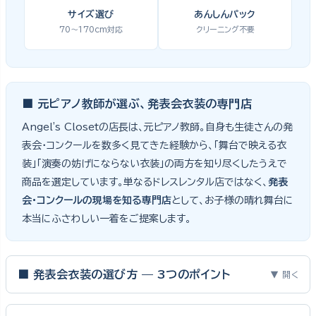
サイズ選び
あんしんパック
70〜170cm対応
クリーニング不要
■ 元ピアノ教師が選ぶ、発表会衣装の専門店
Angel's Closetの店長は、元ピアノ教師。自身も生徒さんの発
表会・コンクールを数多く見てきた経験から、「舞台で映える衣
装」「演奏の妨げにならない衣装」の両方を知り尽くしたうえで
商品を選定しています。単なるドレスレンタル店ではなく、
発表
会・コンクールの現場を知る専門店
として、お子様の晴れ舞台に
本当にふさわしい一着をご提案します。
■ 発表会衣装の選び方 — 3つのポイント
▼ 開く
ピアノ発表会・バイオリン発表会・コンクールの舞台は、お子様にと