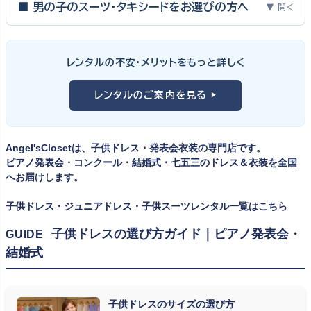
って特別な一日。元ピアノ教師としての経験から、衣装選びで大切
■ 男の子のスーツ・タキシードをお選びの方へ
▼ 開く
な3つのポイントをご紹介します。
男の子の発表会衣装は、フォーマル度・ジャケットの可動域・ズボ
ンの丈感が選びのポイント。タキシードは格式ある独奏・コンクール
① サイズは"ジャストフィット"を選ぶ
レンタルの不安・メリットをもっと詳しく
向け、スリーピーススーツやベストスタイルは合唱・アンサンブル向
舞台上で最も美しく見えるのは、お子様の体にきちんと合ったサ
けと、シーンで使い分けるのがおすすめです。詳しくは
発表会スー
レンタルのご案内を見る ▶
イズのドレス・スーツです。「大きめを買って長く着せたい」という
ツ・タキシード一覧
をご覧ください。
考えで購入を選ばれる方もいらっしゃいますが、発表会のように
一度きりの特別な日は、その瞬間のサイズにぴったり合う衣装が
Angel'sClosetは、子供ドレス・発表会衣装の専門店です。
何よりお子様を輝かせます。レンタルなら、その時のジャストサイ
ピアノ発表会・コンクール・結婚式・七五三のドレス＆衣装を全国
ズを遠慮なく選べるのが最大のメリット。胸囲・身丈の正しい測り
へお届けします。
方は
子供ドレスのサイズの選び方
で詳しくご案内しています。
子供ドレス・ジュニアドレス・子供スーツレンタル一覧はこちら
② 舞台で映える色・楽器に合うデザインを選ぶ
子供ドレスの選び方ガイド｜ピアノ発表会・
GUIDE
結婚式
発表会の舞台は照明が強く、客席からは意外と色味が飛んで見え
ます。ネイビー・ブラック・深みのあるジュエルカラーはホールの照
明で上品に映え、オフホワイト・パステルは華やかさが際立ちま
子供ドレスのサイズの選び方
す。またピアノ演奏なら落ち着いたシックなトーン、バイオリンやソ