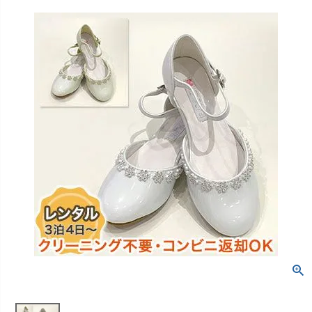
創業2003年からの想い
Season Best
七五三着物
シューズ
Recital & Concours
Wedding
Rental
レンタル
発表会・コンクール
結婚式
Atelier
小物・アクセ
パニエ
舞台で輝くステージ衣装
フラワーガール・リングボーイ・ゲ
実店舗 つくば店
スト
レンタルのご案内
04
予約・配送・返却・料金
Tsukuba Boutique
アウター
レディース
レンタルの流れ
05
茨城県土浦市大町14-16-1F
〒
4ステップで簡単
10:00–18:00（完全予約制）
営業
Sale
販売
あんしんパック
月曜日
06
定休
汚れ・キズ・破損の補償
店舗を予約する →
コスチューム
アウター
Graduation & Entrance
Shichi-Go-San
Buy & Support
ご購入・サポート
卒業式・入学式
七五三
きちんと感のあるフォーマル
3歳・5歳・7歳の晴れの日
インナー・パニエ
アクセサリー
販売・共通のご案内
07
品質・返品・お手入れ
ジュエリー
音楽雑貨
送料・お支払い
08
送料・決済方法