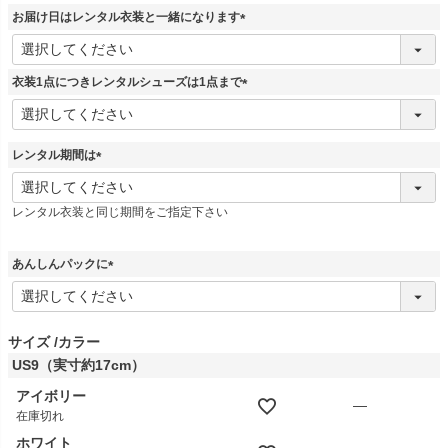
須
お届け日はレンタル衣装と一緒になります
)
(
必
須
衣装1点につきレンタルシューズは1点まで
)
(
必
須
レンタル期間は
)
(
必
レンタル衣装と同じ期間をご指定下さい
須
)
あんしんパックに
(
必
須
)
サイズ
カラー
US9（実寸約17cm）
アイボリー
—
在庫切れ
ホワイト