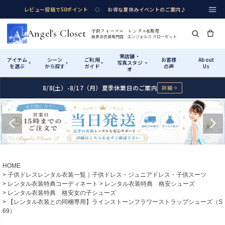
レビュー投稿で50ポイント
◇
お得な夏休みイベントのご案内♪
Angel's Closet
子供フォーマル レンタル&販売
発表会衣装専門店 エンジェルス クローゼット
実店舗・
アイテム
シーン
ご利用
お客様
About
写真スタジ
▾
▾
▾
▾
を選ぶ
から探す
ガイド
の声
Us
オ
8/8(土）-8/17（月）夏季休業日のご案内
詳細
Shop by Category
Shop by Occasion
How It Works
Visit Us
実店舗・写真スタジオ
アイテムから探す
シーンから探す
ご利用ガイド
Start
はじめに
カテゴリ詳細
→
サイズで選ぶ
→
性別・サイズで絞り込む
→
ショップガイド（総合案内）
01
HOME
レンタル・販売の入口
Rental
レンタル
子供ドレスレンタル衣装一覧｜子供ドレス・ジュニアドレス・子供スーツ
レンタル衣装特典コーディネート
レンタル衣装特典 格安シューズ
サイズの選び方
02
レンタル衣装特典 格安女の子シューズ
測り方と目安
【レンタル衣装との同梱専用】ラインストーンフラワーストラップシューズ（S
女の子ドレス
男の子スーツ
69）
Angel's Closetについて
03