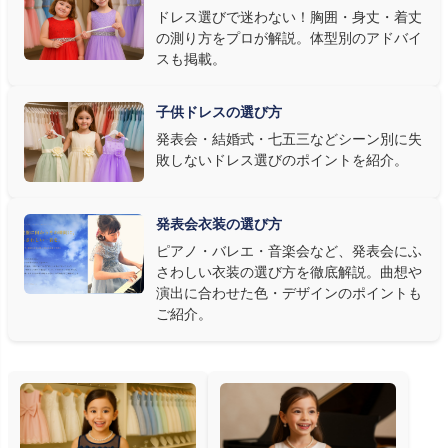
ドレス選びで迷わない！胸囲・身丈・着丈
ロ演奏なら華やかで視線を集めるデザイン、合唱やアンサンブル
の測り方をプロが解説。体型別のアドバイ
なら衣装同士が調和するクラシカルな色合い、と演目に合わせた
スも掲載。
選び方もおすすめです。
子供ドレスの選び方
③ 演奏の動きを妨げない設計か確認する
発表会・結婚式・七五三などシーン別に失
敗しないドレス選びのポイントを紹介。
発表会ドレス選びで見落とされがちなのが"動きやすさ"です。ピ
アノならペダル操作を妨げない丈感、バイオリンなら弓を動かす
右腕のゆとり、管楽器なら胸元の締め付けがないこと——演奏の
発表会衣装の選び方
質は衣装で変わります。Angel's Closetのレンタル衣装は、元ピ
ピアノ・バレエ・音楽会など、発表会にふ
アノ教師の店長が
発表会・コンクールでのご使用を前提に厳選し
さわしい衣装の選び方を徹底解説。曲想や
た商品
を多数ご用意しています。
演出に合わせた色・デザインのポイントも
ご紹介。