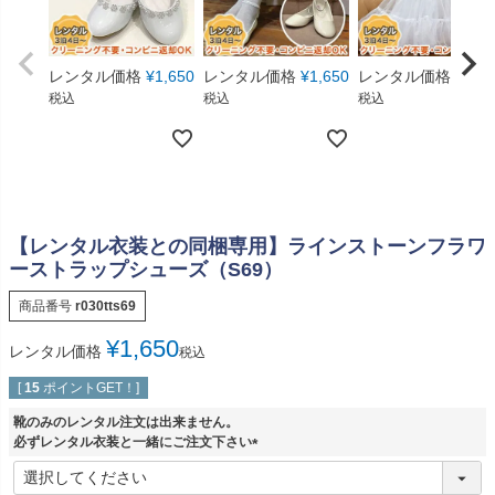
レンタル価格
¥
1,650
レンタル価格
¥
1,650
レンタル価格
¥
550
税込
税込
税込
【レンタル衣装との同梱専用】ラインストーンフラワ
ーストラップシューズ（S69）
商品番号
r030tts69
¥
1,650
レンタル価格
税込
[
15
ポイントGET！]
靴のみのレンタル注文は出来ません。
必ずレンタル衣装と一緒にご注文下さい
(
必