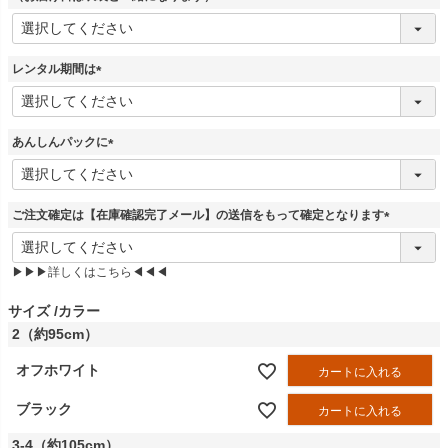
(
必
須
レンタル期間は
)
(
必
須
あんしんパックに
)
(
必
須
ご注文確定は【在庫確認完了メール】の送信をもって確定となります
)
(
必
▶▶▶詳しくはこちら◀◀◀
須
)
サイズ
カラー
2（約95cm）
オフホワイト
カートに入れる
ブラック
カートに入れる
3-4（約105cm）