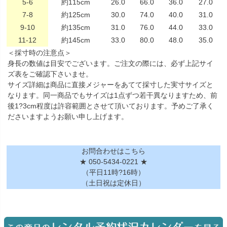
5-6
約115cm
26.0
66.0
36.0
27.0
7-8
約125cm
30.0
74.0
40.0
31.0
9-10
約135cm
31.0
76.0
44.0
33.0
11-12
約145cm
33.0
80.0
48.0
35.0
＜採寸時の注意点＞
身長の数値は目安でございます。ご注文の際には、必ず上記サイ
ズ表をご確認下さいませ。
サイズ詳細は商品に直接メジャーをあてて採寸した実寸サイズと
なります。同一商品でもサイズは1点ずつ若干異なりますため、前
後1?3cm程度は許容範囲とさせて頂いております。予めご了承く
ださいますようお願い申し上げます。
お問合わせはこちら
★ 050-5434-0221 ★
（平日11時?16時）
（土日祝は定休日）