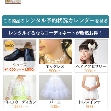
お問い合わせ
09
電話・メール・LINE
レンタルするならコーディネートが断然お得！
Photography
写真スタジオ APS
Angel's Photo Studio
七五三・発表会・記念撮影
対応
Web または お電話
予約
ヘアメイク・着付け
特典
スタジオを予約 →