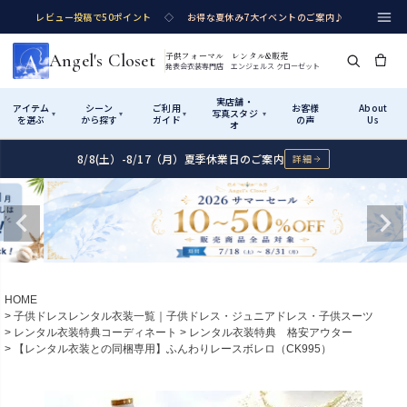
レビュー投稿で50ポイント
◇
お得な夏休み7大イベントのご案内♪
Angel's Closet
子供フォーマル レンタル&販売
発表会衣装専門店 エンジェルス クローゼット
実店舗・
アイテム
シーン
ご利用
お客様
About
写真スタジ
▾
▾
▾
▾
を選ぶ
から探す
ガイド
の声
Us
オ
8/8(土）-8/17（月）夏季休業日のご案内
詳細
Shop by Category
Shop by Occasion
How It Works
Visit Us
実店舗・写真スタジオ
アイテムから探す
シーンから探す
ご利用ガイド
Start
はじめに
カテゴリ詳細
→
サイズで選ぶ
→
性別・サイズで絞り込む
→
ショップガイド（総合案内）
01
HOME
レンタル・販売の入口
Rental
レンタル
子供ドレスレンタル衣装一覧｜子供ドレス・ジュニアドレス・子供スーツ
レンタル衣装特典コーディネート
レンタル衣装特典 格安アウター
サイズの選び方
02
【レンタル衣装との同梱専用】ふんわりレースボレロ（CK995）
測り方と目安
女の子ドレス
男の子スーツ
Angel's Closetについて
03