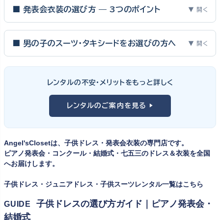
■ 発表会衣装の選び方 — 3つのポイント
▼ 開く
ピアノ発表会・バイオリン発表会・コンクールの舞台は、お子様にと
って特別な一日。元ピアノ教師としての経験から、衣装選びで大切
■ 男の子のスーツ・タキシードをお選びの方へ
▼ 開く
な3つのポイントをご紹介します。
男の子の発表会衣装は、フォーマル度・ジャケットの可動域・ズボ
ンの丈感が選びのポイント。タキシードは格式ある独奏・コンクール
① サイズは"ジャストフィット"を選ぶ
レンタルの不安・メリットをもっと詳しく
向け、スリーピーススーツやベストスタイルは合唱・アンサンブル向
舞台上で最も美しく見えるのは、お子様の体にきちんと合ったサ
けと、シーンで使い分けるのがおすすめです。詳しくは
発表会スー
レンタルのご案内を見る ▶
イズのドレス・スーツです。「大きめを買って長く着せたい」という
ツ・タキシード一覧
をご覧ください。
考えで購入を選ばれる方もいらっしゃいますが、発表会のように
一度きりの特別な日は、その瞬間のサイズにぴったり合う衣装が
Angel'sClosetは、子供ドレス・発表会衣装の専門店です。
何よりお子様を輝かせます。レンタルなら、その時のジャストサイ
ピアノ発表会・コンクール・結婚式・七五三のドレス＆衣装を全国
ズを遠慮なく選べるのが最大のメリット。胸囲・身丈の正しい測り
へお届けします。
方は
子供ドレスのサイズの選び方
で詳しくご案内しています。
子供ドレス・ジュニアドレス・子供スーツレンタル一覧はこちら
② 舞台で映える色・楽器に合うデザインを選ぶ
子供ドレスの選び方ガイド｜ピアノ発表会・
GUIDE
結婚式
発表会の舞台は照明が強く、客席からは意外と色味が飛んで見え