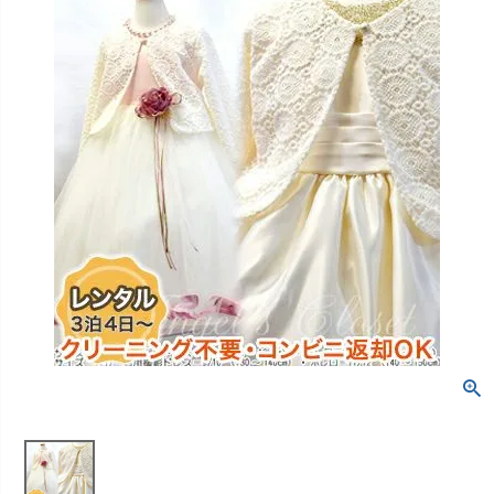
創業2003年からの想い
Season Best
七五三着物
シューズ
Recital & Concours
Wedding
Rental
レンタル
発表会・コンクール
結婚式
Atelier
小物・アクセ
パニエ
舞台で輝くステージ衣装
フラワーガール・リングボーイ・ゲ
実店舗 つくば店
スト
レンタルのご案内
04
予約・配送・返却・料金
Tsukuba Boutique
アウター
レディース
レンタルの流れ
05
茨城県土浦市大町14-16-1F
〒
4ステップで簡単
10:00–18:00（完全予約制）
営業
Sale
販売
あんしんパック
月曜日
06
定休
汚れ・キズ・破損の補償
店舗を予約する →
コスチューム
アウター
Graduation & Entrance
Shichi-Go-San
Buy & Support
ご購入・サポート
卒業式・入学式
七五三
きちんと感のあるフォーマル
3歳・5歳・7歳の晴れの日
インナー・パニエ
アクセサリー
販売・共通のご案内
07
品質・返品・お手入れ
ジュエリー
音楽雑貨
送料・お支払い
08
送料・決済方法