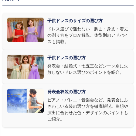
ます。ネイビー・ブラック・深みのあるジュエルカラーはホールの照
明で上品に映え、オフホワイト・パステルは華やかさが際立ちま
子供ドレスのサイズの選び方
す。またピアノ演奏なら落ち着いたシックなトーン、バイオリンやソ
ドレス選びで迷わない！胸囲・身丈・着丈
ロ演奏なら華やかで視線を集めるデザイン、合唱やアンサンブル
の測り方をプロが解説。体型別のアドバイ
なら衣装同士が調和するクラシカルな色合い、と演目に合わせた
スも掲載。
選び方もおすすめです。
子供ドレスの選び方
③ 演奏の動きを妨げない設計か確認する
発表会・結婚式・七五三などシーン別に失
敗しないドレス選びのポイントを紹介。
発表会ドレス選びで見落とされがちなのが"動きやすさ"です。ピ
アノならペダル操作を妨げない丈感、バイオリンなら弓を動かす
右腕のゆとり、管楽器なら胸元の締め付けがないこと——演奏の
発表会衣装の選び方
質は衣装で変わります。Angel's Closetのレンタル衣装は、元ピ
ピアノ・バレエ・音楽会など、発表会にふ
アノ教師の店長が
発表会・コンクールでのご使用を前提に厳選し
さわしい衣装の選び方を徹底解説。曲想や
た商品
を多数ご用意しています。
演出に合わせた色・デザインのポイントも
ご紹介。