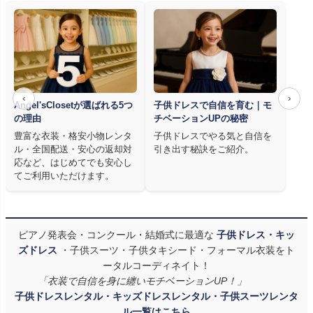
‹
›
Angel'sClosetが選ばれる5つ
子供ドレスで自信を育む｜モ
の理由
チベーションUPの秘密
豊富な衣装・格安小物レンタ
子供ドレスでやる気と自信を
ル・全国配送・安心の返却対
引き出す秘訣をご紹介。
応など、はじめてでも安心し
てご利用いただけます。
ピアノ発表会・コンクール・結婚式に最適な
子供ドレス・キッ
ズドレス
・子供スーツ・子供タキシード・フォーマル衣装をト
ータルコーディネイト！
「衣装で自信を身に纏いモチベーションUP！」
子供ドレスレンタル・キッズドレスレンタル・子供スーツレンタ
ル一覧はこちら