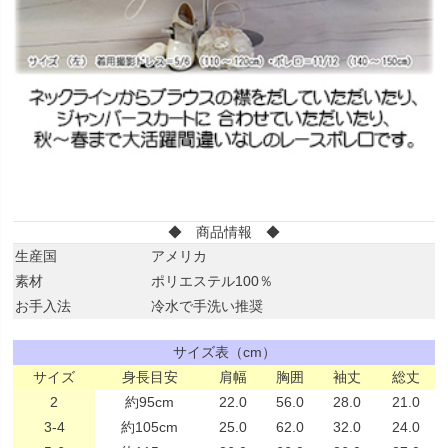
◆ 商品情報 ◆
生産国
アメリカ
素材
ポリエステル100％
お手入法
冷水で手洗い推奨
サイズ表（cm）
サイズ
身長目安
肩幅
胸囲
袖丈
総丈
2
約95cm
22.0
56.0
28.0
21.0
3-4
約105cm
25.0
62.0
32.0
24.0