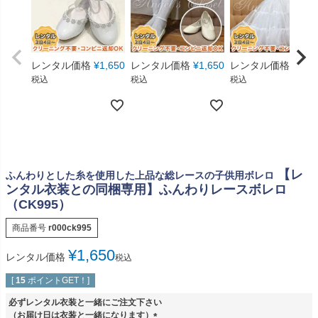
レンタル価格
¥
1,650
レンタル価格
¥
1,650
レンタル価格
¥
550
税込
税込
税込
【レ
ふんわりとした糸を使用した上品な総レースの子供用ボレロ
ンタル衣装との同梱専用】ふんわりレースボレロ
（CK995）
商品番号
r000ck995
¥
1,650
レンタル価格
税込
[
15
ポイントGET！]
必ずレンタル衣装と一緒にご注文下さい
（お届け日は衣装と一緒になります）