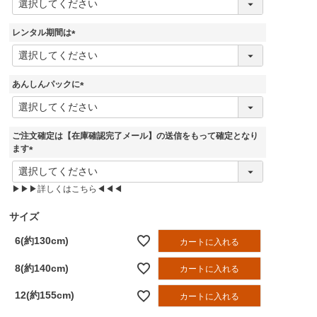
必
須
レンタル期間は
)
(
必
須
あんしんパックに
)
(
必
須
ご注文確定は【在庫確認完了メール】の送信をもって確定となり
)
ます
(
必
▶▶▶詳しくはこちら◀◀◀
須
)
サイズ
6(約130cm)
カートに入れる
8(約140cm)
カートに入れる
12(約155cm)
カートに入れる