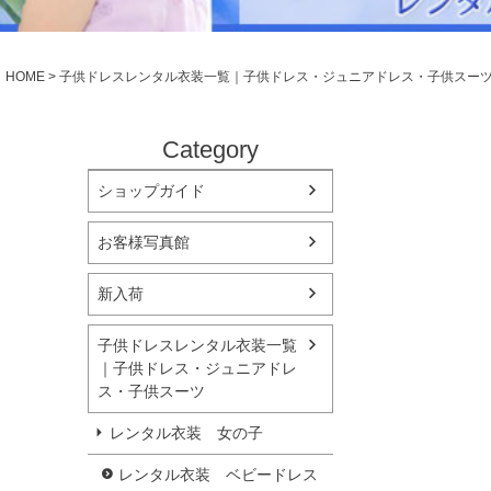
シューズ
小物・アクセ
Season Best
アウター
レディース
HOME
子供ドレスレンタル衣装一覧｜子供ドレス・ジュニアドレス・子供スー
Recital & Concours
Wedding
発表会・コンクール
結婚式
舞台で輝くステージ衣装
フラワーガー
Category
ショップガイド
Atelier
実店舗 つくば店
お客様写真館
Tsukuba Boutique
新入荷
茨城県土浦市大町14-16-1F
〒
10:00–18:00（完全予約制）
営業
子供ドレスレンタル衣装一覧
月曜日
定休
｜子供ドレス・ジュニアドレ
ス・子供スーツ
店舗を予約する →
レンタル衣装 女の子
レンタル衣装 ベビードレス