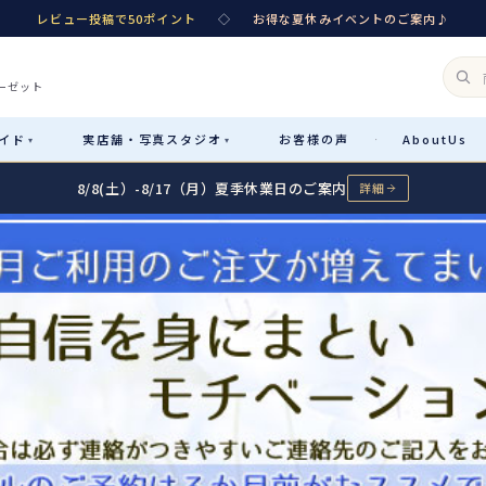
レビュー投稿で50ポイント
◇
お得な夏休みイベントのご案内♪
ーゼット
イド
実店舗・
写真スタジオ
お客様
の声
About
Us
·
▾
▾
8/8(土）-8/17（月）夏季休業日のご案内
詳細
Rental
レンタル
カテゴリ詳細
→
サイズで選ぶ
→
性別・サイズで絞り込む
→
レンタルのご案内
04
予約・配送・返却・料金
Sale
販売
レンタルの流れ
05
4ステップで簡単
七五三着物
コスチューム
あんしんパック
06
汚れ・キズ・破損の補償