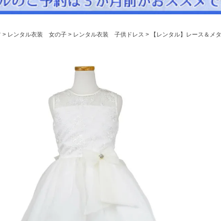
パニエ
アクセサリー
ツ
レンタル衣装 女の子
レンタル衣装 子供ドレス
【レンタル】レース＆メタ
Graduation & Entrance
卒業式・入学式
ル・リングボーイ・ゲスト
きちんと感のあるフォーマル
Photography
写真スタジオ APS
Angel's Photo Studio
七五三・発表会・記念撮影
対応
Web または お電話
予約
ヘアメイク・着付け
特典
スタジオを予約 →