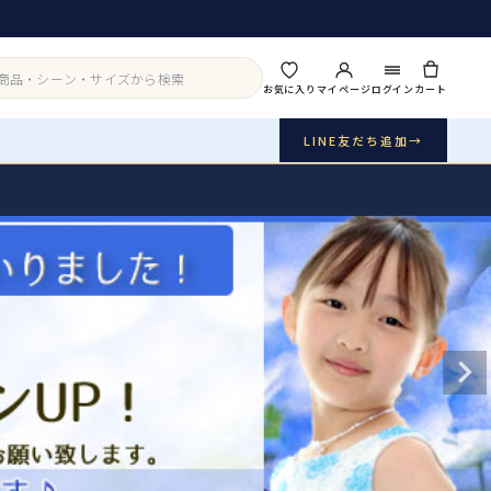
お気に入り
マイページ
ログイン
カート
LINE友だち追加
→
実店舗・写真スタジオ
アイテムから探す
シーンから探す
ご利用ガイド
Buy & Support
ご購入・サポート
販売・共通のご案内
07
品質・返品・お手入れ
送料・お支払い
08
送料・決済方法
アウター
インナー・パニエ
お問い合わせ
09
電話・メール・LINE