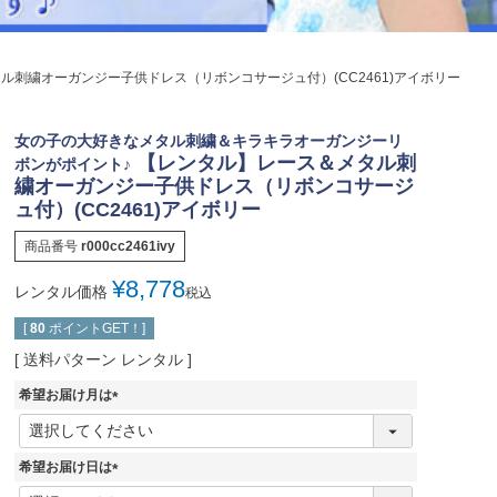
ジュエリー
音楽雑貨
ル刺繍オーガンジー子供ドレス（リボンコサージュ付）(CC2461)アイボリー
Shichi-Go-San
七五三
女の子の大好きなメタル刺繍＆キラキラオーガンジーリ
3歳・5歳・7歳の晴れの日
【レンタル】レース＆メタル刺
ボンがポイント♪
繍オーガンジー子供ドレス（リボンコサージ
ュ付）(CC2461)アイボリー
商品番号
r000cc2461ivy
¥
8,778
レンタル価格
税込
[
80
ポイントGET！]
送料パターン
レンタル
希望お届け月は
(
必
須
希望お届け日は
)
(