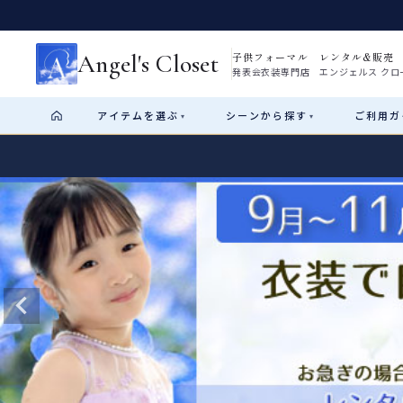
Angel's Closet
子供フォーマル レンタル&販売
発表会衣装専門店 エンジェルス クロ
アイテム
を選ぶ
シーン
から探す
ご利用
ガ
▾
▾
Shop by Category
Shop by Occasion
How It Works
Visit Us
Start
はじめに
ショップガイド（総合案内）
01
レンタル・販売の入口
Rental
レンタル
サイズの選び方
02
測り方と目安
女の子ドレス
男の子スーツ
Angel's Closetについて
03
創業2003年からの想い