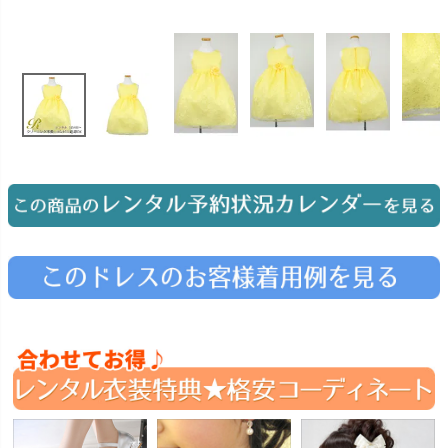
お問い合わせ
09
電話・メール・LINE
Photography
写真スタジオ APS
Angel's Photo Studio
七五三・発表会・記念撮影
対応
Web または お電話
予約
ヘアメイク・着付け
特典
スタジオを予約 →