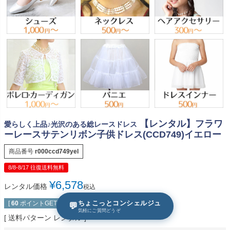
【レンタル】フラワ
愛らしく上品♪光沢のある総レースドレス
ーレースサテンリボン子供ドレス(CCD749)イエロー
商品番号
r000ccd749yel
8/8-8/17 往復送料無料
¥
6,578
レンタル価格
税込
ちょこっとコンシェルジュ
[
60
ポイントGET！]
💬
気軽にご質問どうぞ
送料パターン
レンタル