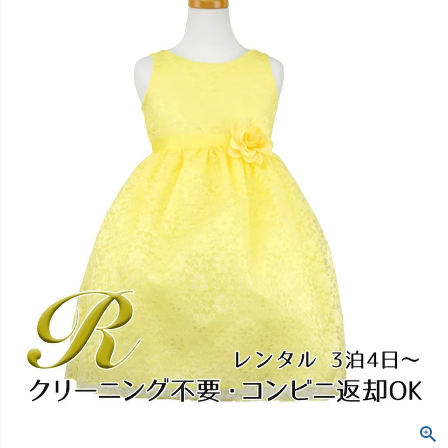
創業2003年からの想い
Season Best
七五三着物
シューズ
Recital & Concours
Wedding
Rental
レンタル
発表会・コンクール
結婚式
Atelier
小物・アクセ
パニエ
舞台で輝くステージ衣装
フラワーガール・リングボーイ・ゲ
実店舗 つくば店
スト
レンタルのご案内
04
予約・配送・返却・料金
Tsukuba Boutique
アウター
レディース
レンタルの流れ
05
茨城県土浦市大町14-16-1F
〒
4ステップで簡単
10:00–18:00（完全予約制）
営業
Sale
販売
あんしんパック
月曜日
06
定休
汚れ・キズ・破損の補償
店舗を予約する →
コスチューム
アウター
Graduation & Entrance
Shichi-Go-San
Buy & Support
ご購入・サポート
卒業式・入学式
七五三
きちんと感のあるフォーマル
3歳・5歳・7歳の晴れの日
インナー・パニエ
アクセサリー
販売・共通のご案内
07
品質・返品・お手入れ
ジュエリー
音楽雑貨
送料・お支払い
08
送料・決済方法