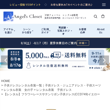
レビュー投稿で50ポイント
◇
お得な夏休み7大イベントのご案内♪
Angel's Closet
子供フォーマル レンタル&販売
発表会衣装専門店 エンジェルス クローゼット
実店舗・
アイテム
シーン
ご利用
お客様
About
写真スタジ
▾
▾
▾
▾
を選ぶ
から探す
ガイド
の声
Us
オ
8/8(土）-8/17（月）夏季休業日のご案内
詳細
Shop by Category
Shop by Occasion
How It Works
Visit Us
実店舗・写真スタジオ
アイテムから探す
シーンから探す
ご利用ガイド
Start
はじめに
カテゴリ詳細
→
サイズで選ぶ
→
性別・サイズで絞り込む
→
ショップガイド（総合案内）
01
HOME
レンタル・販売の入口
Rental
レンタル
子供ドレスレンタル衣装一覧｜子供ドレス・ジュニアドレス・子供スーツ
レンタル衣装 女の子
レンタル衣装 子供ドレス
サイズの選び方
02
【レンタル】フラワーレースサテンリボン子供ドレス(CCD749)イエロー
測り方と目安
女の子ドレス
男の子スーツ
Angel's Closetについて
03