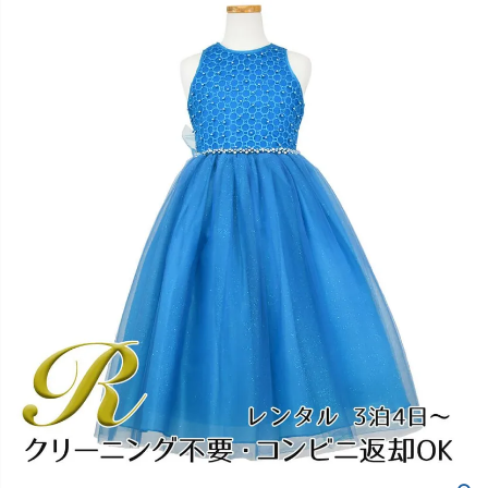
創業2003年からの想い
Season Best
七五三着物
シューズ
Recital & Concours
Wedding
Rental
レンタル
発表会・コンクール
結婚式
Atelier
小物・アクセ
パニエ
舞台で輝くステージ衣装
フラワーガール・リングボーイ・ゲ
実店舗 つくば店
スト
レンタルのご案内
04
予約・配送・返却・料金
Tsukuba Boutique
アウター
レディース
レンタルの流れ
05
茨城県土浦市大町14-16-1F
〒
4ステップで簡単
10:00–18:00（完全予約制）
営業
Sale
販売
あんしんパック
月曜日
06
定休
汚れ・キズ・破損の補償
店舗を予約する →
コスチューム
アウター
Graduation & Entrance
Shichi-Go-San
Buy & Support
ご購入・サポート
卒業式・入学式
七五三
きちんと感のあるフォーマル
3歳・5歳・7歳の晴れの日
インナー・パニエ
アクセサリー
販売・共通のご案内
07
品質・返品・お手入れ
ジュエリー
音楽雑貨
送料・お支払い
08
送料・決済方法