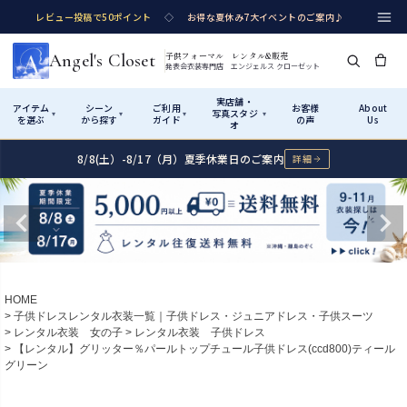
レビュー投稿で50ポイント
◇
お得な夏休み7大イベントのご案内♪
Angel's Closet
子供フォーマル レンタル&販売
発表会衣装専門店 エンジェルス クローゼット
実店舗・
アイテム
シーン
ご利用
お客様
About
写真スタジ
▾
▾
▾
▾
を選ぶ
から探す
ガイド
の声
Us
オ
8/8(土）-8/17（月）夏季休業日のご案内
詳細
Shop by Category
Shop by Occasion
How It Works
Visit Us
実店舗・写真スタジオ
アイテムから探す
シーンから探す
ご利用ガイド
Start
はじめに
カテゴリ詳細
→
サイズで選ぶ
→
性別・サイズで絞り込む
→
ショップガイド（総合案内）
01
HOME
レンタル・販売の入口
Rental
レンタル
子供ドレスレンタル衣装一覧｜子供ドレス・ジュニアドレス・子供スーツ
レンタル衣装 女の子
レンタル衣装 子供ドレス
サイズの選び方
02
【レンタル】グリッター％パールトップチュール子供ドレス(ccd800)ティール
測り方と目安
グリーン
女の子ドレス
男の子スーツ
Angel's Closetについて
03