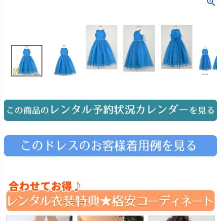
お問い合わせ
09
電話・メール・LINE
Photography
写真スタジオ APS
Angel's Photo Studio
七五三・発表会・記念撮影
対応
Web または お電話
予約
ヘアメイク・着付け
特典
スタジオを予約 →