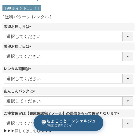
[
90
ポイントGET！]
送料パターン
レンタル
希望お届け月は
(
必
須
希望お届け日は
)
(
必
須
レンタル期間は
)
(
必
須
あんしんパックに
)
(
必
須
ご注文確定は【在庫確認完了メール】の送信をもって確定となります
)
(
ちょこっとコンシェルジュ
💬
必
気軽にご質問どうぞ
▶▶▶詳しくはこちら◀◀◀
須
)