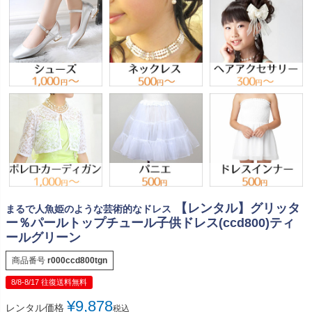
【レンタル】グリッタ
まるで人魚姫のような芸術的なドレス
ー％パールトップチュール子供ドレス(ccd800)ティ
ールグリーン
商品番号
r000ccd800tgn
8/8-8/17 往復送料無料
¥
9,878
レンタル価格
税込