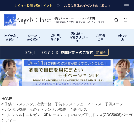
レビュー投稿で50ポイント
◇
お得な夏休みイベントのご案内♪
Angel's Closet
子供フォーマル レンタル&販売
発表会衣装専門店 エンジェルス クローゼット
実店舗・
アイテム
シーン
ご利用
お客様
About
写真スタジ
▾
▾
▾
▾
を選ぶ
から探す
ガイド
の声
Us
オ
8/8(土）-8/17（月）夏季休業日のご案内
詳細
Shop by Category
Shop by Occasion
How It Works
Visit Us
実店舗・写真スタジオ
アイテムから探す
シーンから探す
ご利用ガイド
Start
はじめに
カテゴリ詳細
→
サイズで選ぶ
→
性別・サイズで絞り込む
→
ショップガイド（総合案内）
01
HOME
レンタル・販売の入口
Rental
レンタル
子供ドレスレンタル衣装一覧｜子供ドレス・ジュニアドレス・子供スーツ
レンタル衣装 女の子
レンタル衣装 子供ドレス
サイズの選び方
02
【レンタル】エレガント3Dレースシフォンロング子供ドレス(CDC5006)バーガ
測り方と目安
ンディー
女の子ドレス
男の子スーツ
Angel's Closetについて
03