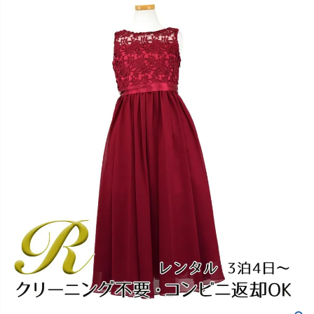
創業2003年からの想い
Season Best
七五三着物
シューズ
Recital & Concours
Wedding
Rental
レンタル
発表会・コンクール
結婚式
Atelier
小物・アクセ
パニエ
舞台で輝くステージ衣装
フラワーガール・リングボーイ・ゲ
実店舗 つくば店
スト
レンタルのご案内
04
予約・配送・返却・料金
Tsukuba Boutique
アウター
レディース
レンタルの流れ
05
茨城県土浦市大町14-16-1F
〒
4ステップで簡単
10:00–18:00（完全予約制）
営業
Sale
販売
あんしんパック
月曜日
06
定休
汚れ・キズ・破損の補償
店舗を予約する →
コスチューム
アウター
Graduation & Entrance
Shichi-Go-San
Buy & Support
ご購入・サポート
卒業式・入学式
七五三
きちんと感のあるフォーマル
3歳・5歳・7歳の晴れの日
インナー・パニエ
アクセサリー
販売・共通のご案内
07
品質・返品・お手入れ
ジュエリー
音楽雑貨
送料・お支払い
08
送料・決済方法