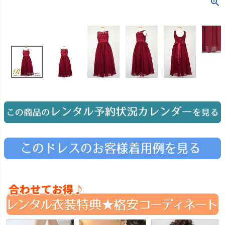
お問い合わせ
09
電話・メール・LINE
Photography
写真スタジオ APS
Angel's Photo Studio
七五三・発表会・記念撮影
対応
Web または お電話
予約
ヘアメイク・着付け
特典
スタジオを予約 →