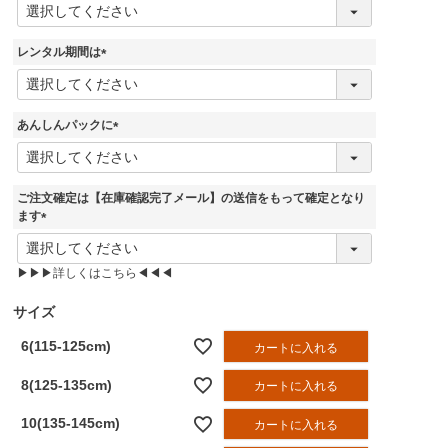
(
必
須
レンタル期間は
)
(
必
須
あんしんパックに
)
(
必
須
ご注文確定は【在庫確認完了メール】の送信をもって確定となり
)
ます
(
必
▶▶▶詳しくはこちら◀◀◀
須
)
サイズ
6(115-125cm)
カートに入れる
8(125-135cm)
カートに入れる
10(135-145cm)
カートに入れる