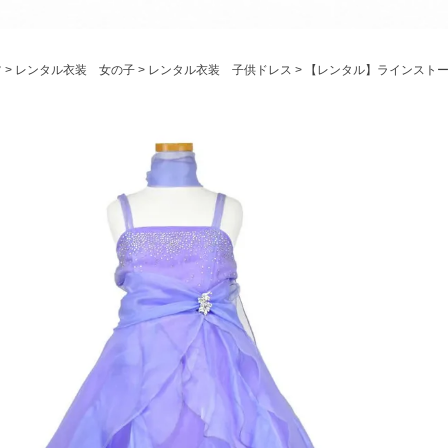
パニエ
アクセサリー
ツ
レンタル衣装 女の子
レンタル衣装 子供ドレス
【レンタル】ラインストー
Graduation & Entrance
卒業式・入学式
ル・リングボーイ・ゲスト
きちんと感のあるフォーマル
Photography
写真スタジオ APS
Angel's Photo Studio
七五三・発表会・記念撮影
対応
Web または お電話
予約
ヘアメイク・着付け
特典
スタジオを予約 →