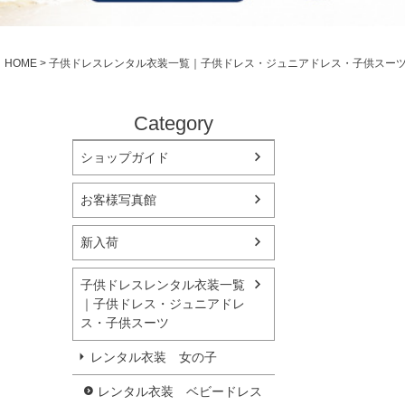
シューズ
小物・アクセ
Season Best
アウター
レディース
HOME
子供ドレスレンタル衣装一覧｜子供ドレス・ジュニアドレス・子供スー
Recital & Concours
Wedding
発表会・コンクール
結婚式
舞台で輝くステージ衣装
フラワーガー
Category
ショップガイド
Atelier
実店舗 つくば店
お客様写真館
Tsukuba Boutique
新入荷
茨城県土浦市大町14-16-1F
〒
10:00–18:00（完全予約制）
営業
子供ドレスレンタル衣装一覧
月曜日
定休
｜子供ドレス・ジュニアドレ
ス・子供スーツ
店舗を予約する →
レンタル衣装 女の子
レンタル衣装 ベビードレス