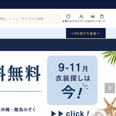
お気に入り
マイページ
ログイン
カート
LINE友だち追加
→
実店舗・写真スタジオ
アイテムから探す
シーンから探す
ご利用ガイド
Buy & Support
ご購入・サポート
販売・共通のご案内
07
品質・返品・お手入れ
送料・お支払い
08
送料・決済方法
アウター
インナー・パニエ
お問い合わせ
09
電話・メール・LINE