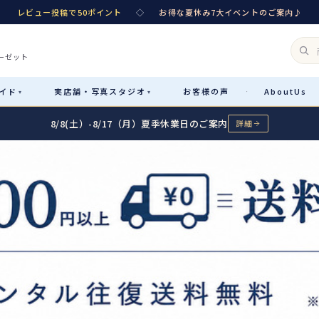
レビュー投稿で50ポイント
◇
お得な夏休み7大イベントのご案内♪
ーゼット
イド
実店舗・
写真スタジオ
お客様
の声
About
Us
·
▾
▾
8/8(土）-8/17（月）夏季休業日のご案内
詳細
Rental
レンタル
カテゴリ詳細
→
サイズで選ぶ
→
性別・サイズで絞り込む
→
レンタルのご案内
04
予約・配送・返却・料金
Sale
販売
レンタルの流れ
05
4ステップで簡単
七五三着物
コスチューム
あんしんパック
06
汚れ・キズ・破損の補償