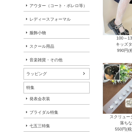
アウター（コート・ボレロ等）
レディースフォーマル
服飾小物
100～1
キッズ
スクール用品
990円(
音楽雑貨・その他
ラッピング
特集
発表会衣装
ブライダル特集
スクリュー
落ち
七五三特集
550円(