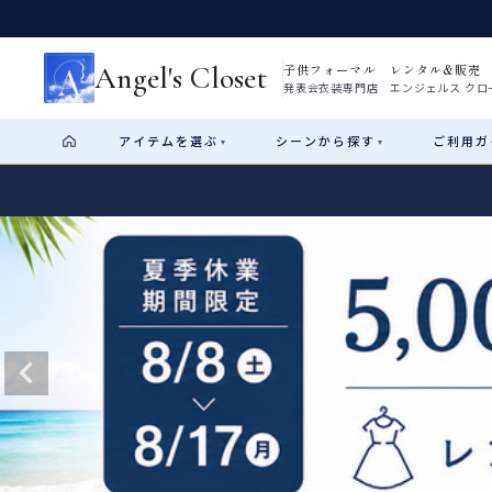
Angel's Closet
子供フォーマル レンタル&販売
発表会衣装専門店 エンジェルス クロ
アイテム
を選ぶ
シーン
から探す
ご利用
ガ
▾
▾
Shop by Category
Shop by Occasion
How It Works
Visit Us
Start
はじめに
ショップガイド（総合案内）
01
レンタル・販売の入口
Rental
レンタル
サイズの選び方
02
測り方と目安
女の子ドレス
男の子スーツ
Angel's Closetについて
03
創業2003年からの想い