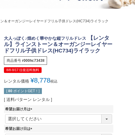
ジュエリー
音楽雑貨
ン＆オーガンジーレイヤードフリル子供ドレス(HC734)ライラック
Shichi-Go-San
七五三
【レンタ
大人っぽく♪煌めく華やかな縦フリルドレス
3歳・5歳・7歳の晴れの日
ル】ラインストーン＆オーガンジーレイヤー
ドフリル子供ドレス(HC734)ライラック
商品番号
r000hc7343ll
8/8-8/17 往復送料無料
¥
8,778
レンタル価格
税込
[
80
ポイントGET！]
送料パターン
レンタル
希望お届け月は
(
必
須
希望お届け日は
)