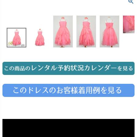
お問い合わせ
09
電話・メール・LINE
Photography
写真スタジオ APS
Angel's Photo Studio
七五三・発表会・記念撮影
対応
Web または お電話
予約
ヘアメイク・着付け
特典
スタジオを予約 →