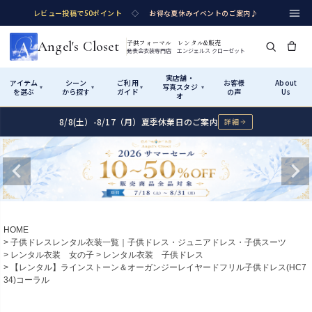
レビュー投稿で50ポイント
◇
お得な夏休みイベントのご案内♪
Angel's Closet
子供フォーマル レンタル&販売
発表会衣装専門店 エンジェルス クローゼット
実店舗・
アイテム
シーン
ご利用
お客様
About
写真スタジ
▾
▾
▾
▾
を選ぶ
から探す
ガイド
の声
Us
オ
8/8(土）-8/17（月）夏季休業日のご案内
詳細
Shop by Category
Shop by Occasion
How It Works
Visit Us
実店舗・写真スタジオ
アイテムから探す
シーンから探す
ご利用ガイド
Start
はじめに
カテゴリ詳細
→
サイズで選ぶ
→
性別・サイズで絞り込む
→
ショップガイド（総合案内）
01
HOME
レンタル・販売の入口
Rental
レンタル
子供ドレスレンタル衣装一覧｜子供ドレス・ジュニアドレス・子供スーツ
レンタル衣装 女の子
レンタル衣装 子供ドレス
サイズの選び方
02
【レンタル】ラインストーン＆オーガンジーレイヤードフリル子供ドレス(HC7
測り方と目安
34)コーラル
女の子ドレス
男の子スーツ
Angel's Closetについて
03