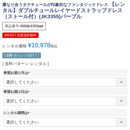
【レン
重なり合うタテチュールが印象的なファンタジックドレス
タル】ダブルチュールレイヤードストラップドレス
（ストール付）(JK3355)パープル
商品番号
r000jk3355ppl
8/8-8/17 往復送料無料
¥
10,978
レンタル価格
税込
[
100
ポイントGET！]
送料パターン
レンタル
希望お届け月は
(
必
須
希望お届け日は
)
(
必
須
レンタル期間は
)
(
必
須