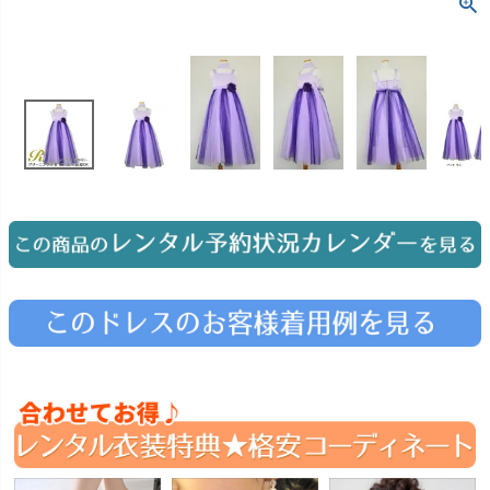
お問い合わせ
09
電話・メール・LINE
Photography
写真スタジオ APS
Angel's Photo Studio
七五三・発表会・記念撮影
対応
Web または お電話
予約
ヘアメイク・着付け
特典
スタジオを予約 →