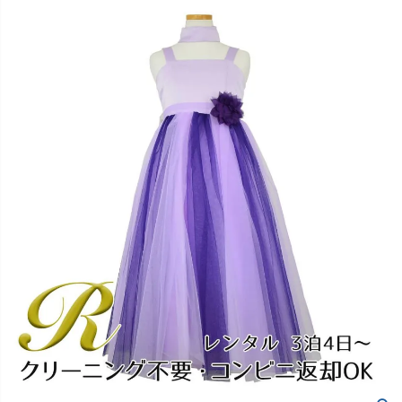
創業2003年からの想い
Season Best
七五三着物
シューズ
Recital & Concours
Wedding
Rental
レンタル
発表会・コンクール
結婚式
Atelier
小物・アクセ
パニエ
舞台で輝くステージ衣装
フラワーガール・リングボーイ・ゲ
実店舗 つくば店
スト
レンタルのご案内
04
予約・配送・返却・料金
Tsukuba Boutique
アウター
レディース
レンタルの流れ
05
茨城県土浦市大町14-16-1F
〒
4ステップで簡単
10:00–18:00（完全予約制）
営業
Sale
販売
あんしんパック
月曜日
06
定休
汚れ・キズ・破損の補償
店舗を予約する →
コスチューム
アウター
Graduation & Entrance
Shichi-Go-San
Buy & Support
ご購入・サポート
卒業式・入学式
七五三
きちんと感のあるフォーマル
3歳・5歳・7歳の晴れの日
インナー・パニエ
アクセサリー
販売・共通のご案内
07
品質・返品・お手入れ
ジュエリー
音楽雑貨
送料・お支払い
08
送料・決済方法