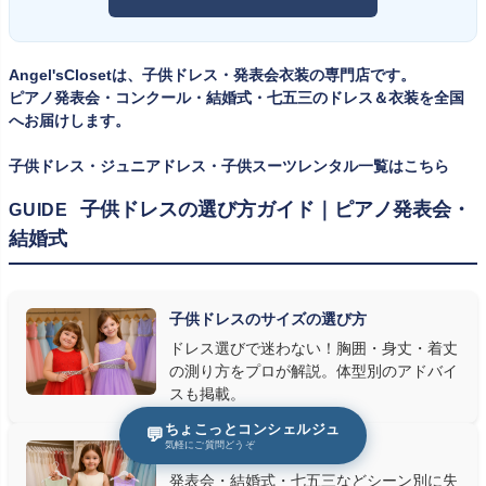
イズのドレス・スーツです。「大きめを買って長く着せたい」という
ツ・タキシード一覧
をご覧ください。
考えで購入を選ばれる方もいらっしゃいますが、発表会のように
一度きりの特別な日は、その瞬間のサイズにぴったり合う衣装が
Angel'sClosetは、子供ドレス・発表会衣装の専門店です。
何よりお子様を輝かせます。レンタルなら、その時のジャストサイ
ピアノ発表会・コンクール・結婚式・七五三のドレス＆衣装を全国
ズを遠慮なく選べるのが最大のメリット。胸囲・身丈の正しい測り
へお届けします。
方は
子供ドレスのサイズの選び方
で詳しくご案内しています。
子供ドレス・ジュニアドレス・子供スーツレンタル一覧はこちら
② 舞台で映える色・楽器に合うデザインを選ぶ
子供ドレスの選び方ガイド｜ピアノ発表会・
GUIDE
結婚式
発表会の舞台は照明が強く、客席からは意外と色味が飛んで見え
ます。ネイビー・ブラック・深みのあるジュエルカラーはホールの照
明で上品に映え、オフホワイト・パステルは華やかさが際立ちま
子供ドレスのサイズの選び方
す。またピアノ演奏なら落ち着いたシックなトーン、バイオリンやソ
ドレス選びで迷わない！胸囲・身丈・着丈
ロ演奏なら華やかで視線を集めるデザイン、合唱やアンサンブル
の測り方をプロが解説。体型別のアドバイ
なら衣装同士が調和するクラシカルな色合い、と演目に合わせた
スも掲載。
選び方もおすすめです。
ちょこっとコンシェルジュ
💬
気軽にご質問どうぞ
子供ドレスの選び方
③ 演奏の動きを妨げない設計か確認する
発表会・結婚式・七五三などシーン別に失