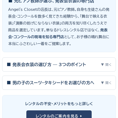
■ 元ピアノ教師が選ぶ、発表会衣装の専門店
Angel's Closetの店長は、元ピアノ教師。自身も生徒さんの発
表会・コンクールを数多く見てきた経験から、「舞台で映える衣
装」「演奏の妨げにならない衣装」の両方を知り尽くしたうえで
商品を選定しています。単なるドレスレンタル店ではなく、
発表
会・コンクールの現場を知る専門店
として、お子様の晴れ舞台に
本当にふさわしい一着をご提案します。
■ 発表会衣装の選び方 — 3つのポイント
▼ 開く
ピアノ発表会・バイオリン発表会・コンクールの舞台は、お子様にと
って特別な一日。元ピアノ教師としての経験から、衣装選びで大切
■ 男の子のスーツ・タキシードをお選びの方へ
▼ 開く
な3つのポイントをご紹介します。
男の子の発表会衣装は、フォーマル度・ジャケットの可動域・ズボ
ンの丈感が選びのポイント。タキシードは格式ある独奏・コンクール
① サイズは"ジャストフィット"を選ぶ
レンタルの不安・メリットをもっと詳しく
向け、スリーピーススーツやベストスタイルは合唱・アンサンブル向
舞台上で最も美しく見えるのは、お子様の体にきちんと合ったサ
けと、シーンで使い分けるのがおすすめです。詳しくは
発表会スー
レンタルのご案内を見る ▶