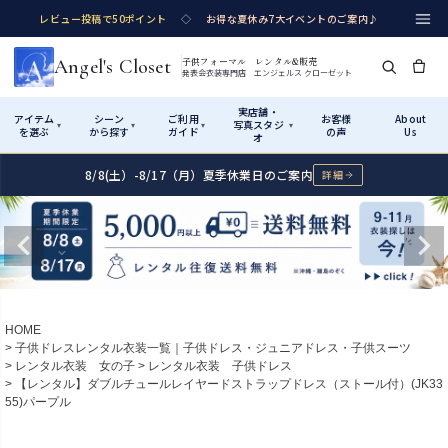
レビュー投稿で50ポイント
◇
お得な夏休み7大イベントのご案内♪
Angel's Closet
子供フォーマル レンタル&販売
発表会衣装専門店 エンジェルス クローゼット
実店舗・
アイテム
シーン
ご利用
お客様
About
写真スタジ
▾
▾
▾
▾
を選ぶ
から探す
ガイド
の声
Us
オ
8/8(土）-8/17（月）夏季休業日のご案内
詳細
Shop by Category
Shop by Occasion
How It Works
Visit Us
実店舗・写真スタジオ
アイテムから探す
シーンから探す
ご利用ガイド
Start
はじめに
カテゴリ詳細
→
サイズで選ぶ
→
性別・サイズで絞り込む
→
ショップガイド（総合案内）
01
HOME
レンタル・販売の入口
Rental
レンタル
子供ドレスレンタル衣装一覧｜子供ドレス・ジュニアドレス・子供スーツ
レンタル衣装 女の子
レンタル衣装 子供ドレス
サイズの選び方
02
【レンタル】ダブルチュールレイヤードストラップドレス（ストール付）(JK33
測り方と目安
55)パープル
女の子ドレス
男の子スーツ
Angel's Closetについて
03