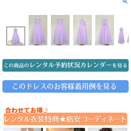
お問い合わせ
09
電話・メール・LINE
Photography
写真スタジオ APS
Angel's Photo Studio
七五三・発表会・記念撮影
対応
Web または お電話
予約
ヘアメイク・着付け
特典
スタジオを予約 →