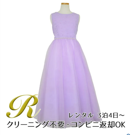
創業2003年からの想い
Season Best
七五三着物
シューズ
Recital & Concours
Wedding
Rental
レンタル
発表会・コンクール
結婚式
Atelier
小物・アクセ
パニエ
舞台で輝くステージ衣装
フラワーガール・リングボーイ・ゲ
実店舗 つくば店
スト
レンタルのご案内
04
予約・配送・返却・料金
Tsukuba Boutique
アウター
レディース
レンタルの流れ
05
茨城県土浦市大町14-16-1F
〒
4ステップで簡単
10:00–18:00（完全予約制）
営業
Sale
販売
あんしんパック
月曜日
06
定休
汚れ・キズ・破損の補償
店舗を予約する →
コスチューム
アウター
Graduation & Entrance
Shichi-Go-San
Buy & Support
ご購入・サポート
卒業式・入学式
七五三
きちんと感のあるフォーマル
3歳・5歳・7歳の晴れの日
インナー・パニエ
アクセサリー
販売・共通のご案内
07
品質・返品・お手入れ
ジュエリー
音楽雑貨
送料・お支払い
08
送料・決済方法