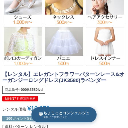
【レンタル】エレガントフラワーパターンレース&オ
ーガンジーロングドレス(JK3580)ラベンダー
商品番号
r000jk3580lvd
8/8-8/17 往復送料無料
¥
10,978
レンタル価格
税込
ちょこっとコンシェルジュ
💬
気軽にご質問どうぞ
[
100
ポイントGET！]
送料パターン
レンタル