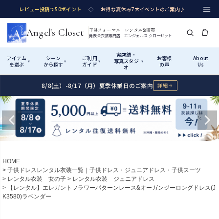
レビュー投稿で50ポイント
◇
お得な夏休み7大イベントのご案内♪
Angel's Closet
子供フォーマル レンタル&販売
発表会衣装専門店 エンジェルス クローゼット
実店舗・
アイテム
シーン
ご利用
お客様
About
写真スタジ
▾
▾
▾
▾
を選ぶ
から探す
ガイド
の声
Us
オ
8/8(土）-8/17（月）夏季休業日のご案内
詳細
Shop by Category
Shop by Occasion
How It Works
Visit Us
実店舗・写真スタジオ
アイテムから探す
シーンから探す
ご利用ガイド
Start
はじめに
カテゴリ詳細
→
サイズで選ぶ
→
性別・サイズで絞り込む
→
ショップガイド（総合案内）
01
HOME
レンタル・販売の入口
Rental
レンタル
子供ドレスレンタル衣装一覧｜子供ドレス・ジュニアドレス・子供スーツ
レンタル衣装 女の子
レンタル衣装 ジュニアドレス
サイズの選び方
02
【レンタル】エレガントフラワーパターンレース&オーガンジーロングドレス(J
測り方と目安
K3580)ラベンダー
女の子ドレス
男の子スーツ
Angel's Closetについて
03