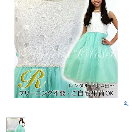
創業2003年からの想い
Season Best
七五三着物
シューズ
Recital & Concours
Wedding
Rental
レンタル
発表会・コンクール
結婚式
Atelier
小物・アクセ
パニエ
舞台で輝くステージ衣装
フラワーガール・リングボーイ・ゲ
実店舗 つくば店
スト
レンタルのご案内
04
予約・配送・返却・料金
Tsukuba Boutique
アウター
レディース
レンタルの流れ
05
茨城県土浦市大町14-16-1F
〒
4ステップで簡単
10:00–18:00（完全予約制）
営業
Sale
販売
あんしんパック
月曜日
06
定休
汚れ・キズ・破損の補償
店舗を予約する →
コスチューム
アウター
Graduation & Entrance
Shichi-Go-San
Buy & Support
ご購入・サポート
卒業式・入学式
七五三
きちんと感のあるフォーマル
3歳・5歳・7歳の晴れの日
インナー・パニエ
アクセサリー
販売・共通のご案内
07
品質・返品・お手入れ
ジュエリー
音楽雑貨
送料・お支払い
08
送料・決済方法