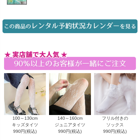
お問い合わせ
09
電話・メール・LINE
Photography
写真スタジオ APS
Angel's Photo Studio
七五三・発表会・記念撮影
対応
Web または お電話
予約
ヘアメイク・着付け
特典
スタジオを予約 →
100～130cm
140～160cm
フリル付きの
キッズタイツ
ジュニアタイツ
ソックス
990円(税込)
990円(税込)
990円(税込)