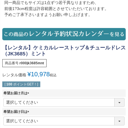
同一商品でもサイズは1点ずつ若干異なりますため、
前後1?3cm程度は許容範囲とさせていただいております。
予めご了承下さいますようお願い申し上げます。
【レンタル】ケミカルレーストップ＆チュールドレス
（JK3685）ミント
商品番号
r000jk3685mnt
¥
10,978
レンタル価格
税込
[
100
ポイントGET！]
希望お届け月は
(
必
須
希望お届け日は
)
(
必