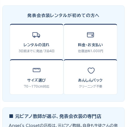
発表会衣装レンタルが初めての方へ
レンタルの流れ
料金・お支払い
3日前までに発送/3泊4日
往復送料1,080円
サイズ選び
あんしんパック
70〜170cm対応
クリーニング不要
■ 元ピアノ教師が選ぶ、発表会衣装の専門店
Angel's Closetの店長は、元ピアノ教師。自身も生徒さんの発