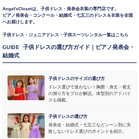
一度きりの特別な日は、その瞬間のサイズにぴったり合う衣装が
Angel'sClosetは、子供ドレス・発表会衣装の専門店です。
何よりお子様を輝かせます。レンタルなら、その時のジャストサイ
ピアノ発表会・コンクール・結婚式・七五三のドレス＆衣装を全国
ズを遠慮なく選べるのが最大のメリット。胸囲・身丈の正しい測り
へお届けします。
方は
子供ドレスのサイズの選び方
で詳しくご案内しています。
子供ドレス・ジュニアドレス・子供スーツレンタル一覧はこちら
② 舞台で映える色・楽器に合うデザインを選ぶ
子供ドレスの選び方ガイド｜ピアノ発表会・
GUIDE
結婚式
発表会の舞台は照明が強く、客席からは意外と色味が飛んで見え
ます。ネイビー・ブラック・深みのあるジュエルカラーはホールの照
明で上品に映え、オフホワイト・パステルは華やかさが際立ちま
子供ドレスのサイズの選び方
す。またピアノ演奏なら落ち着いたシックなトーン、バイオリンやソ
ドレス選びで迷わない！胸囲・身丈・着丈
ロ演奏なら華やかで視線を集めるデザイン、合唱やアンサンブル
の測り方をプロが解説。体型別のアドバイ
なら衣装同士が調和するクラシカルな色合い、と演目に合わせた
スも掲載。
選び方もおすすめです。
子供ドレスの選び方
③ 演奏の動きを妨げない設計か確認する
発表会・結婚式・七五三などシーン別に失
敗しないドレス選びのポイントを紹介。
発表会ドレス選びで見落とされがちなのが"動きやすさ"です。ピ