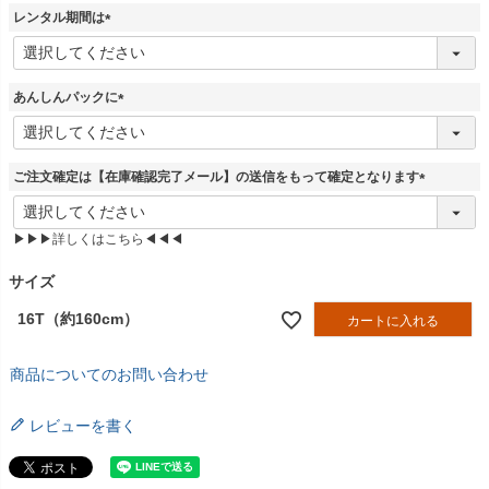
須
レンタル期間は
)
(
必
須
あんしんパックに
)
(
必
須
ご注文確定は【在庫確認完了メール】の送信をもって確定となります
)
(
必
▶▶▶詳しくはこちら◀◀◀
須
)
サイズ
16T（約160cm）
カートに入れる
商品についてのお問い合わせ
レビューを書く