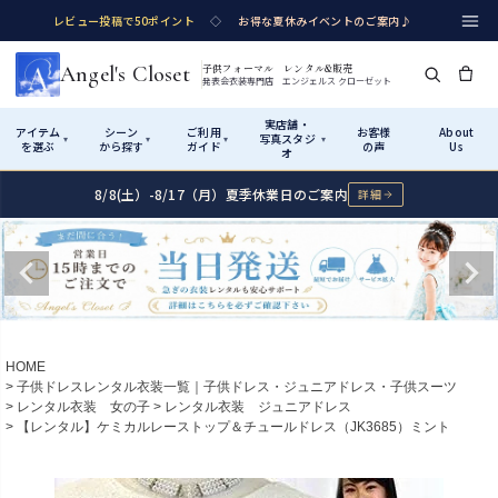
レビュー投稿で50ポイント
◇
お得な夏休みイベントのご案内♪
Angel's Closet
子供フォーマル レンタル&販売
発表会衣装専門店 エンジェルス クローゼット
実店舗・
アイテム
シーン
ご利用
お客様
About
写真スタジ
▾
▾
▾
▾
を選ぶ
から探す
ガイド
の声
Us
オ
8/8(土）-8/17（月）夏季休業日のご案内
詳細
Shop by Category
Shop by Occasion
How It Works
Visit Us
実店舗・写真スタジオ
アイテムから探す
シーンから探す
ご利用ガイド
Start
はじめに
カテゴリ詳細
→
サイズで選ぶ
→
性別・サイズで絞り込む
→
ショップガイド（総合案内）
01
HOME
レンタル・販売の入口
Rental
レンタル
子供ドレスレンタル衣装一覧｜子供ドレス・ジュニアドレス・子供スーツ
レンタル衣装 女の子
レンタル衣装 ジュニアドレス
サイズの選び方
02
【レンタル】ケミカルレーストップ＆チュールドレス（JK3685）ミント
測り方と目安
女の子ドレス
男の子スーツ
Angel's Closetについて
03