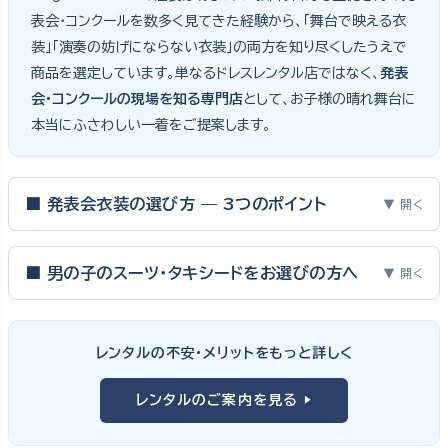
表会・コンクールを数多く見てきた経験から、「舞台で映える衣
装」「演奏の妨げにならない衣装」の両方を知り尽くしたうえで
商品を選定しています。単なるドレスレンタル店ではなく、
発表
会・コンクールの現場を知る専門店
として、お子様の晴れ舞台に
本当にふさわしい一着をご提案します。
■ 発表会衣装の選び方 — 3つのポイント
▼ 開く
ピアノ発表会・バイオリン発表会・コンクールの舞台は、お子様にと
って特別な一日。元ピアノ教師としての経験から、衣装選びで大切
■ 男の子のスーツ・タキシードをお選びの方へ
▼ 開く
な3つのポイントをご紹介します。
男の子の発表会衣装は、フォーマル度・ジャケットの可動域・ズボ
ンの丈感が選びのポイント。タキシードは格式ある独奏・コンクール
① サイズは"ジャストフィット"を選ぶ
レンタルの不安・メリットをもっと詳しく
向け、スリーピーススーツやベストスタイルは合唱・アンサンブル向
舞台上で最も美しく見えるのは、お子様の体にきちんと合ったサ
けと、シーンで使い分けるのがおすすめです。詳しくは
発表会スー
レンタルのご案内を見る ▶
イズのドレス・スーツです。「大きめを買って長く着せたい」という
ツ・タキシード一覧
をご覧ください。
考えで購入を選ばれる方もいらっしゃいますが、発表会のように