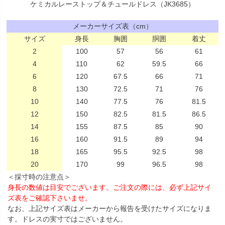
ケミカルレーストップ＆チュールドレス（JK3685）
メーカーサイズ表（cm）
サイズ
身長
胸囲
胴囲
着丈
2
100
57
56
61
4
110
62
59.5
66
6
120
67.5
66
71
8
130
72.5
71
76
10
140
77.5
76
81.5
12
150
82.5
81.5
86.5
14
155
87.5
85
90
16
160
91.5
89
94
18
165
95.5
92.5
98
20
170
99
96.5
98
＜採寸時の注意点＞
身長の数値は目安でございます。ご注文の際には、必ず上記サイ
ズ表をご確認下さいませ。
なお、上記サイズ表はメーカーから報告を受けたサイズになりま
す。ドレスの実寸ではございません。