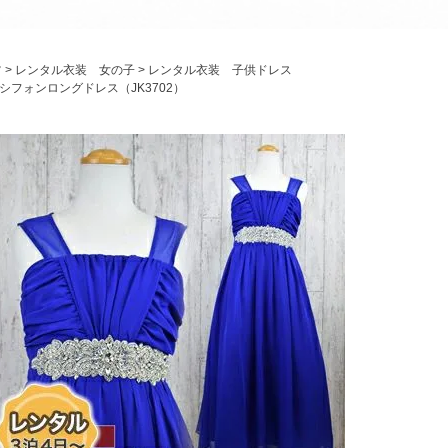
パニエ
アクセサリー
ツ
レンタル衣装 女の子
レンタル衣装 子供ドレス
Graduation & Entrance
シフォンロングドレス（JK3702）
卒業式・入学式
ル・リングボーイ・ゲスト
きちんと感のあるフォーマル
Photography
写真スタジオ APS
Angel's Photo Studio
七五三・発表会・記念撮影
対応
Web または お電話
予約
ヘアメイク・着付け
特典
スタジオを予約 →