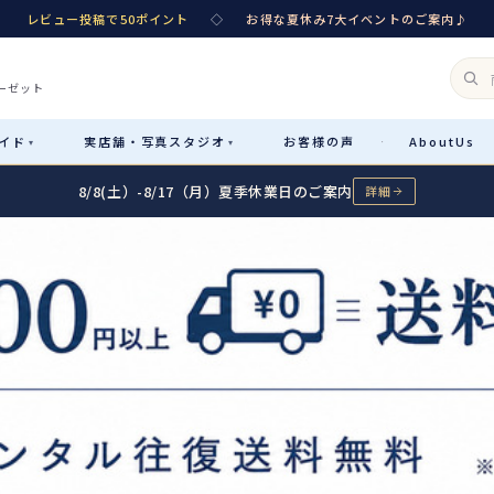
レビュー投稿で50ポイント
◇
お得な夏休み7大イベントのご案内♪
ーゼット
イド
実店舗・
写真スタジオ
お客様
の声
About
Us
·
▾
▾
8/8(土）-8/17（月）夏季休業日のご案内
詳細
Rental
レンタル
カテゴリ詳細
→
サイズで選ぶ
→
性別・サイズで絞り込む
→
レンタルのご案内
04
予約・配送・返却・料金
Sale
販売
レンタルの流れ
05
4ステップで簡単
七五三着物
コスチューム
あんしんパック
06
汚れ・キズ・破損の補償