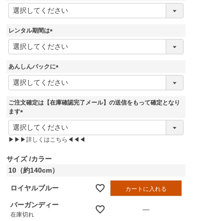
)
(
必
須
レンタル期間は
)
(
必
須
あんしんパックに
)
(
必
須
ご注文確定は【在庫確認完了メール】の送信をもって確定となり
)
ます
(
必
▶▶▶詳しくはこちら◀◀◀
須
)
サイズ
カラー
10（約140cm）
ロイヤルブルー
カートに入れる
バーガンディー
—
在庫切れ