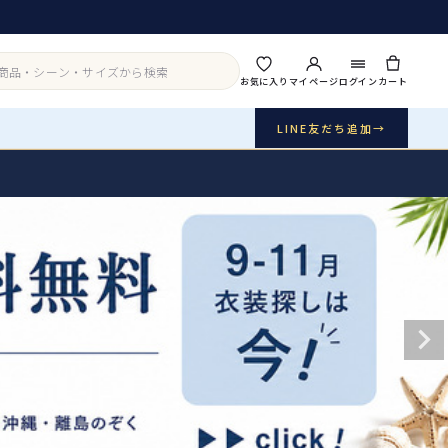
お気に入り
マイページ
ログイン
カート
LINE友だち追加
→
実店舗・写真スタジオ
アイテムから探す
シーンから探す
ご利用ガイド
Buy & Support
ご購入・サポート
販売・共通のご案内
07
品質・返品・お手入れ
送料・お支払い
08
送料・決済方法
アウター
インナー・パニエ
お問い合わせ
09
電話・メール・LINE