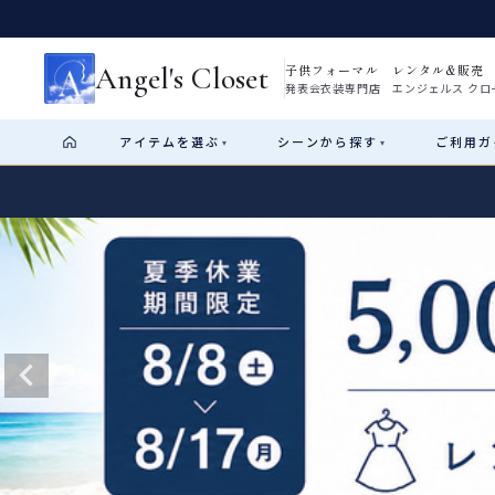
Angel's Closet
子供フォーマル レンタル&販売
発表会衣装専門店 エンジェルス クロ
アイテム
を選ぶ
シーン
から探す
ご利用
ガ
▾
▾
Shop by Category
Shop by Occasion
How It Works
Visit Us
Start
はじめに
ショップガイド（総合案内）
01
レンタル・販売の入口
Rental
レンタル
サイズの選び方
02
測り方と目安
女の子ドレス
男の子スーツ
Angel's Closetについて
03
創業2003年からの想い