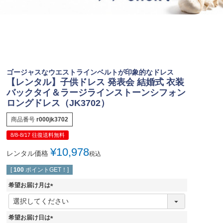
ジュエリー
音楽雑貨
Shichi-Go-San
七五三
3歳・5歳・7歳の晴れの日
ゴージャスなウエストラインベルトが印象的なドレス
【レンタル】子供ドレス 発表会 結婚式 衣装
バックタイ＆ラージラインストーンシフォン
ロングドレス（JK3702）
商品番号
r000jk3702
8/8-8/17 往復送料無料
¥
10,978
レンタル価格
税込
[
100
ポイントGET！]
希望お届け月は
(
必
須
希望お届け日は