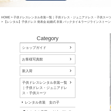
シューズ
小物・アクセ
Season Best
アウター
レディース
HOME
子供ドレスレンタル衣装一覧｜子供ドレス・ジュニアドレス・子供スー
Recital & Concours
Wedding
【レンタル】子供ドレス 発表会 結婚式 衣装 バックタイ＆ラージラインストーン
発表会・コンクール
結婚式
舞台で輝くステージ衣装
フラワーガー
Category
Atelier
ショップガイド
実店舗 つくば店
Tsukuba Boutique
お客様写真館
茨城県土浦市大町14-16-1F
新入荷
〒
10:00–18:00（完全予約制）
営業
月曜日
定休
子供ドレスレンタル衣装一覧
｜子供ドレス・ジュニアドレ
店舗を予約する →
ス・子供スーツ
レンタル衣装 女の子