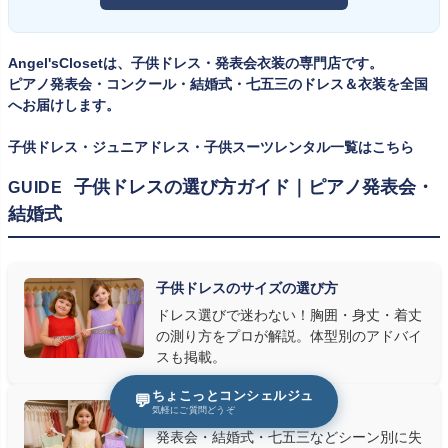
ツ・タキシード一覧
をご覧ください。
考えで購入を選ばれる方もいらっしゃいますが、発表会のように
一度きりの特別な日は、その瞬間のサイズにぴったり合う衣装が
Angel'sClosetは、子供ドレス・発表会衣装の専門店です。
何よりお子様を輝かせます。レンタルなら、その時のジャストサイ
ピアノ発表会・コンクール・結婚式・七五三のドレス＆衣装を全国
ズを遠慮なく選べるのが最大のメリット。胸囲・身丈の正しい測り
へお届けします。
方は
子供ドレスのサイズの選び方
で詳しくご案内しています。
子供ドレス・ジュニアドレス・子供スーツレンタル一覧はこちら
② 舞台で映える色・楽器に合うデザインを選ぶ
子供ドレスの選び方ガイド｜ピアノ発表会・
GUIDE
結婚式
発表会の舞台は照明が強く、客席からは意外と色味が飛んで見え
ます。ネイビー・ブラック・深みのあるジュエルカラーはホールの照
明で上品に映え、オフホワイト・パステルは華やかさが際立ちま
子供ドレスのサイズの選び方
す。またピアノ演奏なら落ち着いたシックなトーン、バイオリンやソ
ドレス選びで迷わない！胸囲・身丈・着丈
ロ演奏なら華やかで視線を集めるデザイン、合唱やアンサンブル
の測り方をプロが解説。体型別のアドバイ
なら衣装同士が調和するクラシカルな色合い、と演目に合わせた
スも掲載。
選び方もおすすめです。
ちょこっとコンシェルジュ
💬
子供ドレスの選び方
気軽にご質問どうぞ
③ 演奏の動きを妨げない設計か確認する
発表会・結婚式・七五三などシーン別に失