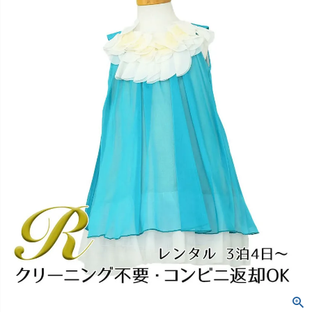
創業2003年からの想い
Season Best
七五三着物
シューズ
Recital & Concours
Wedding
Rental
レンタル
発表会・コンクール
結婚式
Atelier
小物・アクセ
パニエ
舞台で輝くステージ衣装
フラワーガール・リングボーイ・ゲ
実店舗 つくば店
スト
レンタルのご案内
04
予約・配送・返却・料金
Tsukuba Boutique
アウター
レディース
レンタルの流れ
05
茨城県土浦市大町14-16-1F
〒
4ステップで簡単
10:00–18:00（完全予約制）
営業
Sale
販売
あんしんパック
月曜日
06
定休
汚れ・キズ・破損の補償
店舗を予約する →
コスチューム
アウター
Graduation & Entrance
Shichi-Go-San
Buy & Support
ご購入・サポート
卒業式・入学式
七五三
きちんと感のあるフォーマル
3歳・5歳・7歳の晴れの日
インナー・パニエ
アクセサリー
販売・共通のご案内
07
品質・返品・お手入れ
ジュエリー
音楽雑貨
送料・お支払い
08
送料・決済方法