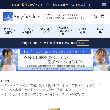
レビュー投稿で50ポイント
◇
お得な夏休みイベントのご案内♪
Angel's Closet
子供フォーマル レンタル&販売
発表会衣装専門店 エンジェルス クローゼット
実店舗・
アイテム
シーン
ご利用
お客様
About
写真スタジ
▾
▾
▾
▾
を選ぶ
から探す
ガイド
の声
Us
オ
8/8(土）-8/17（月）夏季休業日のご案内
詳細
Shop by Category
Shop by Occasion
How It Works
Visit Us
実店舗・写真スタジオ
アイテムから探す
シーンから探す
ご利用ガイド
Start
はじめに
カテゴリ詳細
→
サイズで選ぶ
→
性別・サイズで絞り込む
→
ショップガイド（総合案内）
01
HOME
レンタル・販売の入口
Rental
レンタル
子供ドレスレンタル衣装一覧｜子供ドレス・ジュニアドレス・子供スーツ
レンタル衣装 女の子
レンタル衣装 子供ドレス
サイズの選び方
02
【レンタル】シフォンフラワーAラインドレス(KD284)アクア
測り方と目安
女の子ドレス
男の子スーツ
Angel's Closetについて
03