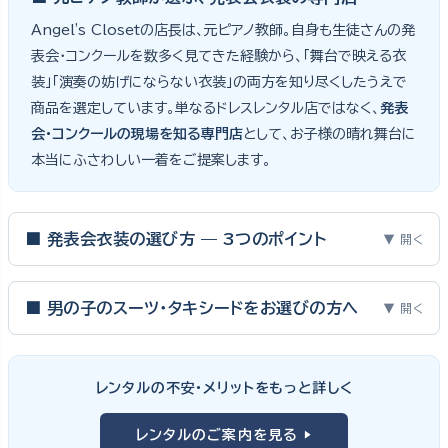
Angel's Closetの店長は、元ピアノ教師。自身も生徒さんの発
表会・コンクールを数多く見てきた経験から、「舞台で映える衣
装」「演奏の妨げにならない衣装」の両方を知り尽くしたうえで
商品を選定しています。単なるドレスレンタル店ではなく、
発表
会・コンクールの現場を知る専門店
として、お子様の晴れ舞台に
本当にふさわしい一着をご提案します。
■ 発表会衣装の選び方 — 3つのポイント
▼ 開く
ピアノ発表会・バイオリン発表会・コンクールの舞台は、お子様にと
って特別な一日。元ピアノ教師としての経験から、衣装選びで大切
■ 男の子のスーツ・タキシードをお選びの方へ
▼ 開く
な3つのポイントをご紹介します。
男の子の発表会衣装は、フォーマル度・ジャケットの可動域・ズボ
ンの丈感が選びのポイント。タキシードは格式ある独奏・コンクール
① サイズは"ジャストフィット"を選ぶ
レンタルの不安・メリットをもっと詳しく
向け、スリーピーススーツやベストスタイルは合唱・アンサンブル向
舞台上で最も美しく見えるのは、お子様の体にきちんと合ったサ
けと、シーンで使い分けるのがおすすめです。詳しくは
発表会スー
レンタルのご案内を見る ▶
イズのドレス・スーツです。「大きめを買って長く着せたい」という