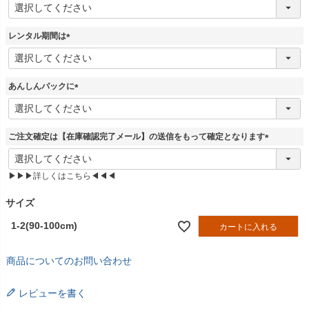
(
必
須
レンタル期間は
)
(
必
須
あんしんパックに
)
(
必
須
ご注文確定は【在庫確認完了メール】の送信をもって確定となります
)
(
必
▶▶▶詳しくはこちら◀◀◀
須
)
サイズ
1-2(90-100cm)
カートに入れる
商品についてのお問い合わせ
レビューを書く