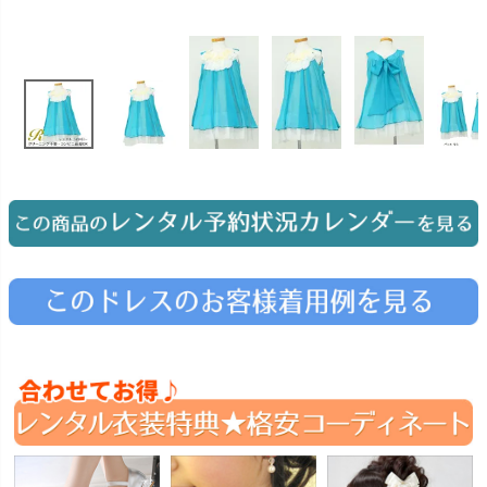
お問い合わせ
09
電話・メール・LINE
Photography
写真スタジオ APS
Angel's Photo Studio
七五三・発表会・記念撮影
対応
Web または お電話
予約
ヘアメイク・着付け
特典
スタジオを予約 →