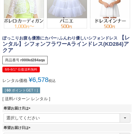
【レ
ぽっこりお腹も優雅にカバー♪ふんわり優しいシフォンドレス
ンタル】シフォンフラワーAラインドレス(KD284)ア
クア
商品番号
r000kd284aqa
8/8-8/17 往復送料無料
¥
6,578
レンタル価格
税込
[
60
ポイントGET！]
送料パターン
レンタル
希望お届け月は
(
必
須
希望お届け日は
)