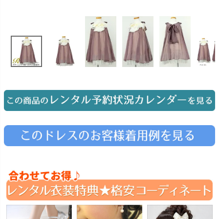
お問い合わせ
09
電話・メール・LINE
Photography
写真スタジオ APS
Angel's Photo Studio
七五三・発表会・記念撮影
対応
Web または お電話
予約
ヘアメイク・着付け
特典
スタジオを予約 →