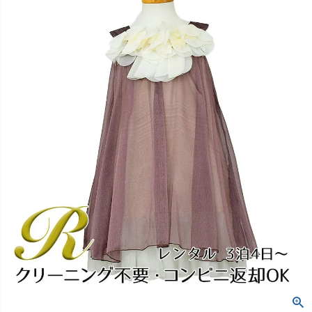
創業2003年からの想い
Season Best
七五三着物
シューズ
Recital & Concours
Wedding
Rental
レンタル
発表会・コンクール
結婚式
Atelier
小物・アクセ
パニエ
舞台で輝くステージ衣装
フラワーガール・リングボーイ・ゲ
実店舗 つくば店
スト
レンタルのご案内
04
予約・配送・返却・料金
Tsukuba Boutique
アウター
レディース
レンタルの流れ
05
茨城県土浦市大町14-16-1F
〒
4ステップで簡単
10:00–18:00（完全予約制）
営業
Sale
販売
あんしんパック
月曜日
06
定休
汚れ・キズ・破損の補償
店舗を予約する →
コスチューム
アウター
Graduation & Entrance
Shichi-Go-San
Buy & Support
ご購入・サポート
卒業式・入学式
七五三
きちんと感のあるフォーマル
3歳・5歳・7歳の晴れの日
インナー・パニエ
アクセサリー
販売・共通のご案内
07
品質・返品・お手入れ
ジュエリー
音楽雑貨
送料・お支払い
08
送料・決済方法