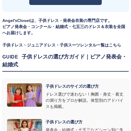
イズのドレス・スーツです。「大きめを買って長く着せたい」という
ツ・タキシード一覧
をご覧ください。
考えで購入を選ばれる方もいらっしゃいますが、発表会のように
一度きりの特別な日は、その瞬間のサイズにぴったり合う衣装が
Angel'sClosetは、子供ドレス・発表会衣装の専門店です。
何よりお子様を輝かせます。レンタルなら、その時のジャストサイ
ピアノ発表会・コンクール・結婚式・七五三のドレス＆衣装を全国
ズを遠慮なく選べるのが最大のメリット。胸囲・身丈の正しい測り
へお届けします。
方は
子供ドレスのサイズの選び方
で詳しくご案内しています。
子供ドレス・ジュニアドレス・子供スーツレンタル一覧はこちら
② 舞台で映える色・楽器に合うデザインを選ぶ
子供ドレスの選び方ガイド｜ピアノ発表会・
GUIDE
結婚式
発表会の舞台は照明が強く、客席からは意外と色味が飛んで見え
ます。ネイビー・ブラック・深みのあるジュエルカラーはホールの照
明で上品に映え、オフホワイト・パステルは華やかさが際立ちま
子供ドレスのサイズの選び方
す。またピアノ演奏なら落ち着いたシックなトーン、バイオリンやソ
ドレス選びで迷わない！胸囲・身丈・着丈
ロ演奏なら華やかで視線を集めるデザイン、合唱やアンサンブル
の測り方をプロが解説。体型別のアドバイ
なら衣装同士が調和するクラシカルな色合い、と演目に合わせた
スも掲載。
選び方もおすすめです。
子供ドレスの選び方
③ 演奏の動きを妨げない設計か確認する
発表会・結婚式・七五三などシーン別に失