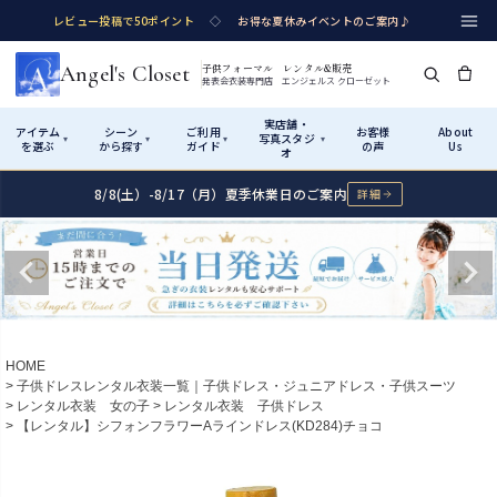
レビュー投稿で50ポイント
◇
お得な夏休みイベントのご案内♪
Angel's Closet
子供フォーマル レンタル&販売
発表会衣装専門店 エンジェルス クローゼット
実店舗・
アイテム
シーン
ご利用
お客様
About
写真スタジ
▾
▾
▾
▾
を選ぶ
から探す
ガイド
の声
Us
オ
8/8(土）-8/17（月）夏季休業日のご案内
詳細
Shop by Category
Shop by Occasion
How It Works
Visit Us
実店舗・写真スタジオ
アイテムから探す
シーンから探す
ご利用ガイド
Start
はじめに
カテゴリ詳細
→
サイズで選ぶ
→
性別・サイズで絞り込む
→
ショップガイド（総合案内）
01
HOME
レンタル・販売の入口
Rental
レンタル
子供ドレスレンタル衣装一覧｜子供ドレス・ジュニアドレス・子供スーツ
レンタル衣装 女の子
レンタル衣装 子供ドレス
サイズの選び方
02
【レンタル】シフォンフラワーAラインドレス(KD284)チョコ
測り方と目安
女の子ドレス
男の子スーツ
Angel's Closetについて
03