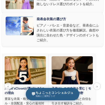
敗しないドレス選びのポイントを紹介。
発表会ドレス選びで見落とされがちなのが"動きやすさ"です。ピ
アノならペダル操作を妨げない丈感、バイオリンなら弓を動かす
右腕のゆとり、管楽器なら胸元の締め付けがないこと——演奏の
発表会衣装の選び方
質は衣装で変わります。Angel's Closetのレンタル衣装は、元ピ
ピアノ・バレエ・音楽会など、発表会にふ
アノ教師の店長が
発表会・コンクールでのご使用を前提に厳選し
さわしい衣装の選び方を徹底解説。曲想や
た商品
を多数ご用意しています。
演出に合わせた色・デザインのポイントも
ご紹介。
‹
›
Angel'sClosetが選ばれる5つ
子供ドレスで自信を育む｜モ
ちょこっとコンシェルジュ
の理由
チベーションUPの秘密
💬
気軽にご質問どうぞ
豊富な衣装・格安小物レンタ
子供ドレスでやる気と自信を
ル・全国配送・安心の返却対
引き出す秘訣をご紹介。