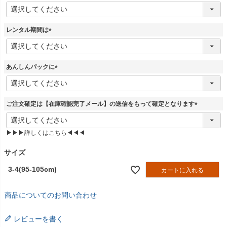
(
必
須
レンタル期間は
)
(
必
須
あんしんパックに
)
(
必
須
ご注文確定は【在庫確認完了メール】の送信をもって確定となります
)
(
必
▶▶▶詳しくはこちら◀◀◀
須
)
サイズ
3-4(95-105cm)
カートに入れる
商品についてのお問い合わせ
レビューを書く