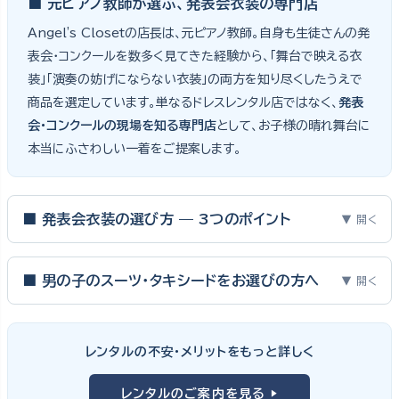
■ 元ピアノ教師が選ぶ、発表会衣装の専門店
Angel's Closetの店長は、元ピアノ教師。自身も生徒さんの発
表会・コンクールを数多く見てきた経験から、「舞台で映える衣
装」「演奏の妨げにならない衣装」の両方を知り尽くしたうえで
商品を選定しています。単なるドレスレンタル店ではなく、
発表
会・コンクールの現場を知る専門店
として、お子様の晴れ舞台に
本当にふさわしい一着をご提案します。
■ 発表会衣装の選び方 — 3つのポイント
▼ 開く
ピアノ発表会・バイオリン発表会・コンクールの舞台は、お子様にと
って特別な一日。元ピアノ教師としての経験から、衣装選びで大切
■ 男の子のスーツ・タキシードをお選びの方へ
▼ 開く
な3つのポイントをご紹介します。
男の子の発表会衣装は、フォーマル度・ジャケットの可動域・ズボ
ンの丈感が選びのポイント。タキシードは格式ある独奏・コンクール
① サイズは"ジャストフィット"を選ぶ
レンタルの不安・メリットをもっと詳しく
向け、スリーピーススーツやベストスタイルは合唱・アンサンブル向
舞台上で最も美しく見えるのは、お子様の体にきちんと合ったサ
けと、シーンで使い分けるのがおすすめです。詳しくは
発表会スー
レンタルのご案内を見る ▶