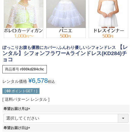
【レ
ぽっこりお腹も優雅にカバー♪ふんわり優しいシフォンドレス
ンタル】シフォンフラワーAラインドレス(KD284)チ
ョコ
商品番号
r000kd284chc
¥
6,578
レンタル価格
税込
[
60
ポイントGET！]
送料パターン
レンタル
希望お届け月は
(
必
須
希望お届け日は
)