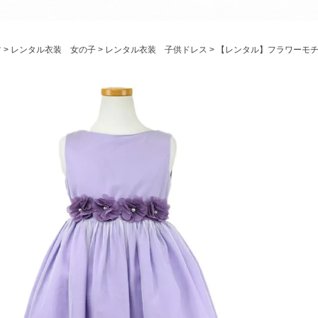
パニエ
アクセサリー
ツ
レンタル衣装 女の子
レンタル衣装 子供ドレス
【レンタル】フラワーモチ
Graduation & Entrance
卒業式・入学式
ル・リングボーイ・ゲスト
きちんと感のあるフォーマル
Photography
写真スタジオ APS
Angel's Photo Studio
七五三・発表会・記念撮影
対応
Web または お電話
予約
ヘアメイク・着付け
特典
スタジオを予約 →