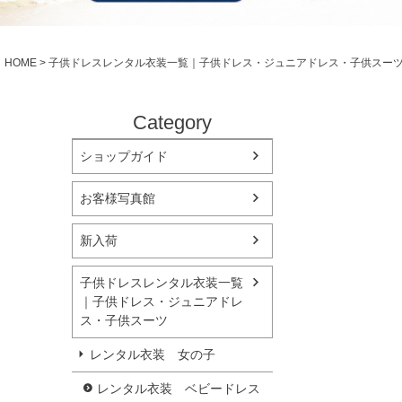
シューズ
小物・アクセ
Season Best
アウター
レディース
HOME
子供ドレスレンタル衣装一覧｜子供ドレス・ジュニアドレス・子供スー
Recital & Concours
Wedding
発表会・コンクール
結婚式
舞台で輝くステージ衣装
フラワーガー
Category
ショップガイド
Atelier
実店舗 つくば店
お客様写真館
Tsukuba Boutique
新入荷
茨城県土浦市大町14-16-1F
〒
10:00–18:00（完全予約制）
営業
子供ドレスレンタル衣装一覧
月曜日
定休
｜子供ドレス・ジュニアドレ
ス・子供スーツ
店舗を予約する →
レンタル衣装 女の子
レンタル衣装 ベビードレス