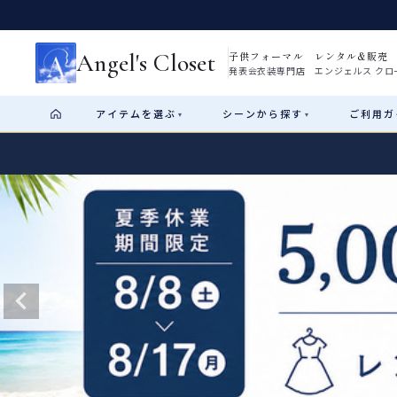
Angel's Closet
子供フォーマル レンタル&販売
発表会衣装専門店 エンジェルス クロ
アイテム
を選ぶ
シーン
から探す
ご利用
ガ
▾
▾
Shop by Category
Shop by Occasion
How It Works
Visit Us
Start
はじめに
ショップガイド（総合案内）
01
レンタル・販売の入口
Rental
レンタル
サイズの選び方
02
測り方と目安
女の子ドレス
男の子スーツ
Angel's Closetについて
03
創業2003年からの想い