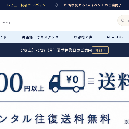
レビュー投稿で50ポイント
◇
お得な夏休み7大イベントのご案内♪
ーゼット
イド
実店舗・
写真スタジオ
お客様
の声
About
Us
·
▾
▾
8/8(土）-8/17（月）夏季休業日のご案内
詳細
Rental
レンタル
カテゴリ詳細
→
サイズで選ぶ
→
性別・サイズで絞り込む
→
レンタルのご案内
04
予約・配送・返却・料金
Sale
販売
レンタルの流れ
05
4ステップで簡単
七五三着物
コスチューム
あんしんパック
06
汚れ・キズ・破損の補償