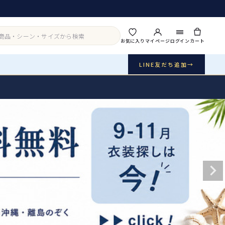
お気に入り
マイページ
ログイン
カート
LINE友だち追加
→
実店舗・写真スタジオ
アイテムから探す
シーンから探す
ご利用ガイド
Buy & Support
ご購入・サポート
販売・共通のご案内
07
品質・返品・お手入れ
送料・お支払い
08
送料・決済方法
アウター
インナー・パニエ
お問い合わせ
09
電話・メール・LINE