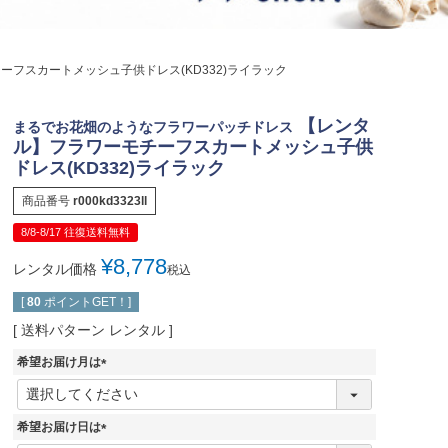
ジュエリー
音楽雑貨
ーフスカートメッシュ子供ドレス(KD332)ライラック
Shichi-Go-San
七五三
【レンタ
まるでお花畑のようなフラワーパッチドレス
3歳・5歳・7歳の晴れの日
ル】フラワーモチーフスカートメッシュ子供
ドレス(KD332)ライラック
商品番号
r000kd3323ll
8/8-8/17 往復送料無料
¥
8,778
レンタル価格
税込
[
80
ポイントGET！]
送料パターン
レンタル
希望お届け月は
(
必
須
希望お届け日は
)