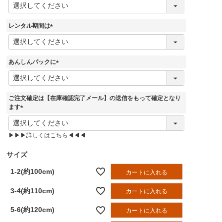
(
必
須
レンタル期間は
)
(
必
須
あんしんパックに
)
(
必
須
ご注文確定は【在庫確認完了メール】の送信をもって確定となり
)
ます
(
必
▶▶▶詳しくはこちら◀◀◀
須
)
サイズ
1-2(約100cm)
カートに入れる
3-4(約110cm)
カートに入れる
5-6(約120cm)
カートに入れる