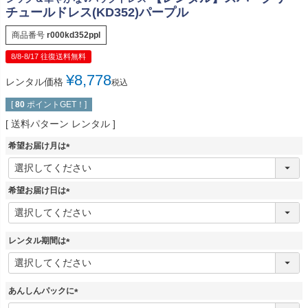
チュールドレス(KD352)パープル
商品番号
r000kd352ppl
8/8-8/17 往復送料無料
¥
8,778
レンタル価格
税込
[
80
ポイントGET！]
送料パターン
レンタル
希望お届け月は
(
必
須
希望お届け日は
)
(
必
須
レンタル期間は
)
(
必
須
あんしんパックに
)
(