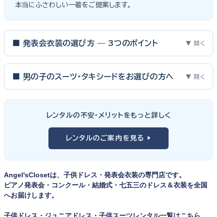
本当にふさわしい一着をご提案します。
■ 発表会衣装の選び方 — 3つのポイント
▼ 開く
ピアノ発表会・バイオリン発表会・コンクールの舞台は、お子様にと
って特別な一日。元ピアノ教師としての経験から、衣装選びで大切
■ 男の子のスーツ・タキシードをお選びの方へ
▼ 開く
な3つのポイントをご紹介します。
男の子の発表会衣装は、フォーマル度・ジャケットの可動域・ズボ
ンの丈感が選びのポイント。タキシードは格式ある独奏・コンクール
① サイズは"ジャストフィット"を選ぶ
レンタルの不安・メリットをもっと詳しく
向け、スリーピーススーツやベストスタイルは合唱・アンサンブル向
舞台上で最も美しく見えるのは、お子様の体にきちんと合ったサ
けと、シーンで使い分けるのがおすすめです。詳しくは
発表会スー
レンタルのご案内を見る ▶
イズのドレス・スーツです。「大きめを買って長く着せたい」という
ツ・タキシード一覧
をご覧ください。
考えで購入を選ばれる方もいらっしゃいますが、発表会のように
一度きりの特別な日は、その瞬間のサイズにぴったり合う衣装が
Angel'sClosetは、子供ドレス・発表会衣装の専門店です。
何よりお子様を輝かせます。レンタルなら、その時のジャストサイ
ピアノ発表会・コンクール・結婚式・七五三のドレス＆衣装を全国
ズを遠慮なく選べるのが最大のメリット。胸囲・身丈の正しい測り
へお届けします。
方は
子供ドレスのサイズの選び方
で詳しくご案内しています。
子供ドレス・ジュニアドレス・子供スーツレンタル一覧はこちら