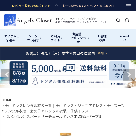
レビュー投稿で50ポイント
◇
お得な夏休み7大イベントのご案内♪
Angel's Closet
子供フォーマル レンタル&販売
発表会衣装専門店 エンジェルス クローゼット
実店舗・
アイテム
シーン
ご利用
お客様
About
写真スタジ
▾
▾
▾
▾
を選ぶ
から探す
ガイド
の声
Us
オ
8/8(土）-8/17（月）夏季休業日のご案内
詳細
Shop by Category
Shop by Occasion
How It Works
Visit Us
実店舗・写真スタジオ
アイテムから探す
シーンから探す
ご利用ガイド
Start
はじめに
カテゴリ詳細
→
サイズで選ぶ
→
性別・サイズで絞り込む
→
ショップガイド（総合案内）
01
HOME
レンタル・販売の入口
Rental
レンタル
子供ドレスレンタル衣装一覧｜子供ドレス・ジュニアドレス・子供スーツ
レンタル衣装 女の子
レンタル衣装 子供ドレス
サイズの選び方
02
【レンタル】スパークリーチュールドレス(KD352)パープル
測り方と目安
女の子ドレス
男の子スーツ
Angel's Closetについて
03