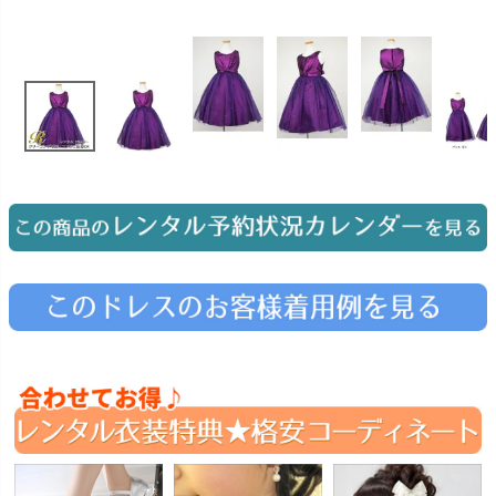
お問い合わせ
09
電話・メール・LINE
Photography
写真スタジオ APS
Angel's Photo Studio
七五三・発表会・記念撮影
対応
Web または お電話
予約
ヘアメイク・着付け
特典
スタジオを予約 →