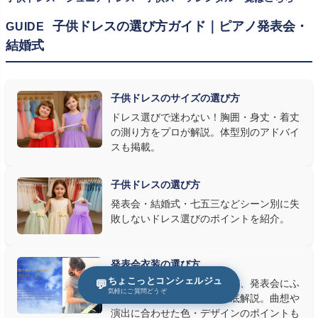
② 舞台で映える色・楽器に合うデザインを選ぶ
子供ドレスの選び方ガイド｜ピアノ発表会・
GUIDE
結婚式
発表会の舞台は照明が強く、客席からは意外と色味が飛んで見え
ます。ネイビー・ブラック・深みのあるジュエルカラーはホールの照
明で上品に映え、オフホワイト・パステルは華やかさが際立ちま
子供ドレスのサイズの選び方
す。またピアノ演奏なら落ち着いたシックなトーン、バイオリンやソ
ドレス選びで迷わない！胸囲・身丈・着丈
ロ演奏なら華やかで視線を集めるデザイン、合唱やアンサンブル
の測り方をプロが解説。体型別のアドバイ
なら衣装同士が調和するクラシカルな色合い、と演目に合わせた
スも掲載。
選び方もおすすめです。
子供ドレスの選び方
③ 演奏の動きを妨げない設計か確認する
発表会・結婚式・七五三などシーン別に失
敗しないドレス選びのポイントを紹介。
発表会ドレス選びで見落とされがちなのが"動きやすさ"です。ピ
アノならペダル操作を妨げない丈感、バイオリンなら弓を動かす
右腕のゆとり、管楽器なら胸元の締め付けがないこと——演奏の
発表会衣装の選び方
質は衣装で変わります。Angel's Closetのレンタル衣装は、元ピ
ちょこっとコンシェルジュ
ピアノ・バレエ・音楽会など、発表会にふ
💬
気軽にご質問どうぞ
アノ教師の店長が
発表会・コンクールでのご使用を前提に厳選し
さわしい衣装の選び方を徹底解説。曲想や
た商品
を多数ご用意しています。
演出に合わせた色・デザインのポイントも