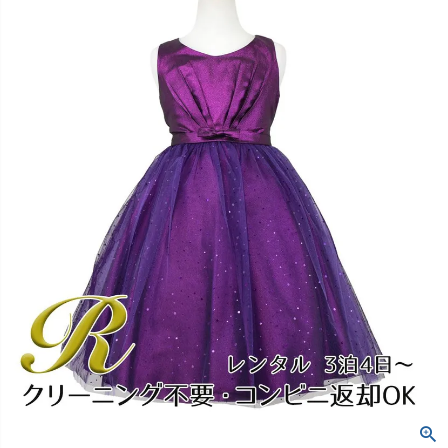
創業2003年からの想い
Season Best
七五三着物
シューズ
Recital & Concours
Wedding
Rental
レンタル
発表会・コンクール
結婚式
Atelier
小物・アクセ
パニエ
舞台で輝くステージ衣装
フラワーガール・リングボーイ・ゲ
実店舗 つくば店
スト
レンタルのご案内
04
予約・配送・返却・料金
Tsukuba Boutique
アウター
レディース
レンタルの流れ
05
茨城県土浦市大町14-16-1F
〒
4ステップで簡単
10:00–18:00（完全予約制）
営業
Sale
販売
あんしんパック
月曜日
06
定休
汚れ・キズ・破損の補償
店舗を予約する →
コスチューム
アウター
Graduation & Entrance
Shichi-Go-San
Buy & Support
ご購入・サポート
卒業式・入学式
七五三
きちんと感のあるフォーマル
3歳・5歳・7歳の晴れの日
インナー・パニエ
アクセサリー
販売・共通のご案内
07
品質・返品・お手入れ
ジュエリー
音楽雑貨
送料・お支払い
08
送料・決済方法