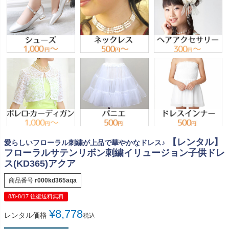
【レンタル】
愛らしいフローラル刺繍が上品で華やかなドレス♪
フローラルサテンリボン刺繍イリュージョン子供ドレ
ス(KD365)アクア
商品番号
r000kd365aqa
8/8-8/17 往復送料無料
¥
8,778
レンタル価格
税込