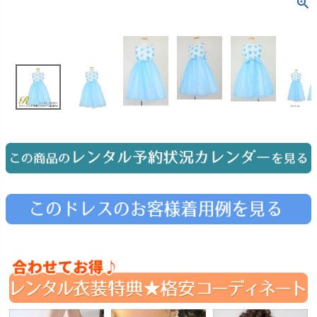
お問い合わせ
09
電話・メール・LINE
Photography
写真スタジオ APS
Angel's Photo Studio
七五三・発表会・記念撮影
対応
Web または お電話
予約
ヘアメイク・着付け
特典
スタジオを予約 →