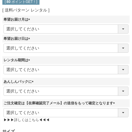
[
80
ポイントGET！]
送料パターン
レンタル
希望お届け月は
(
必
須
希望お届け日は
)
(
必
須
レンタル期間は
)
(
必
須
あんしんパックに
)
(
必
須
ご注文確定は【在庫確認完了メール】の送信をもって確定となります
)
(
必
▶▶▶詳しくはこちら◀◀◀
須
)
サイズ