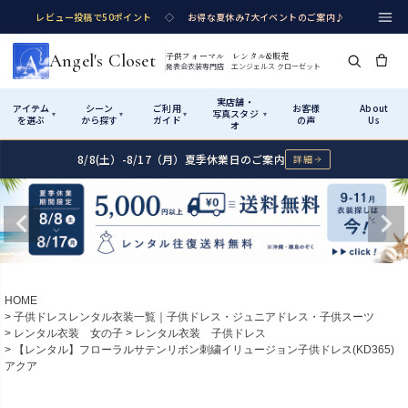
レビュー投稿で50ポイント
◇
お得な夏休み7大イベントのご案内♪
Angel's Closet
子供フォーマル レンタル&販売
発表会衣装専門店 エンジェルス クローゼット
実店舗・
アイテム
シーン
ご利用
お客様
About
写真スタジ
▾
▾
▾
▾
を選ぶ
から探す
ガイド
の声
Us
オ
8/8(土）-8/17（月）夏季休業日のご案内
詳細
Shop by Category
Shop by Occasion
How It Works
Visit Us
実店舗・写真スタジオ
アイテムから探す
シーンから探す
ご利用ガイド
Start
はじめに
カテゴリ詳細
→
サイズで選ぶ
→
性別・サイズで絞り込む
→
ショップガイド（総合案内）
01
HOME
レンタル・販売の入口
Rental
レンタル
子供ドレスレンタル衣装一覧｜子供ドレス・ジュニアドレス・子供スーツ
レンタル衣装 女の子
レンタル衣装 子供ドレス
サイズの選び方
02
【レンタル】フローラルサテンリボン刺繍イリュージョン子供ドレス(KD365)
測り方と目安
アクア
女の子ドレス
男の子スーツ
Angel's Closetについて
03