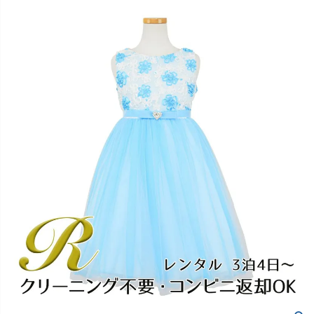
創業2003年からの想い
Season Best
七五三着物
シューズ
Recital & Concours
Wedding
Rental
レンタル
発表会・コンクール
結婚式
Atelier
小物・アクセ
パニエ
舞台で輝くステージ衣装
フラワーガール・リングボーイ・ゲ
実店舗 つくば店
スト
レンタルのご案内
04
予約・配送・返却・料金
Tsukuba Boutique
アウター
レディース
レンタルの流れ
05
茨城県土浦市大町14-16-1F
〒
4ステップで簡単
10:00–18:00（完全予約制）
営業
Sale
販売
あんしんパック
月曜日
06
定休
汚れ・キズ・破損の補償
店舗を予約する →
コスチューム
アウター
Graduation & Entrance
Shichi-Go-San
Buy & Support
ご購入・サポート
卒業式・入学式
七五三
きちんと感のあるフォーマル
3歳・5歳・7歳の晴れの日
インナー・パニエ
アクセサリー
販売・共通のご案内
07
品質・返品・お手入れ
ジュエリー
音楽雑貨
送料・お支払い
08
送料・決済方法