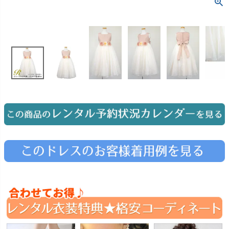
お問い合わせ
09
電話・メール・LINE
Photography
写真スタジオ APS
Angel's Photo Studio
七五三・発表会・記念撮影
対応
Web または お電話
予約
ヘアメイク・着付け
特典
スタジオを予約 →