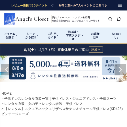
レビュー投稿で50ポイント
◇
お得な夏休み7大イベントのご案内♪
Angel's Closet
子供フォーマル レンタル&販売
発表会衣装専門店 エンジェルス クローゼット
実店舗・
アイテム
シーン
ご利用
お客様
About
写真スタジ
▾
▾
▾
▾
を選ぶ
から探す
ガイド
の声
Us
オ
8/8(土）-8/17（月）夏季休業日のご案内
詳細
Shop by Category
Shop by Occasion
How It Works
Visit Us
実店舗・写真スタジオ
アイテムから探す
シーンから探す
ご利用ガイド
Start
はじめに
カテゴリ詳細
→
サイズで選ぶ
→
性別・サイズで絞り込む
→
ショップガイド（総合案内）
01
HOME
レンタル・販売の入口
Rental
レンタル
子供ドレスレンタル衣装一覧｜子供ドレス・ジュニアドレス・子供スーツ
レンタル衣装 女の子
レンタル衣装 子供ドレス
サイズの選び方
02
【レンタル】スクエアネックエリザベスサテン＆チュール子供ドレス(KD428)
測り方と目安
ビンテージローズ
女の子ドレス
男の子スーツ
Angel's Closetについて
03