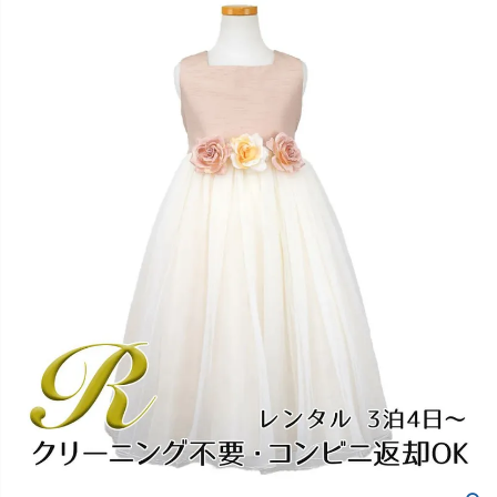
創業2003年からの想い
Season Best
七五三着物
シューズ
Recital & Concours
Wedding
Rental
レンタル
発表会・コンクール
結婚式
Atelier
小物・アクセ
パニエ
舞台で輝くステージ衣装
フラワーガール・リングボーイ・ゲ
実店舗 つくば店
スト
レンタルのご案内
04
予約・配送・返却・料金
Tsukuba Boutique
アウター
レディース
レンタルの流れ
05
茨城県土浦市大町14-16-1F
〒
4ステップで簡単
10:00–18:00（完全予約制）
営業
Sale
販売
あんしんパック
月曜日
06
定休
汚れ・キズ・破損の補償
店舗を予約する →
コスチューム
アウター
Graduation & Entrance
Shichi-Go-San
Buy & Support
ご購入・サポート
卒業式・入学式
七五三
きちんと感のあるフォーマル
3歳・5歳・7歳の晴れの日
インナー・パニエ
アクセサリー
販売・共通のご案内
07
品質・返品・お手入れ
ジュエリー
音楽雑貨
送料・お支払い
08
送料・決済方法