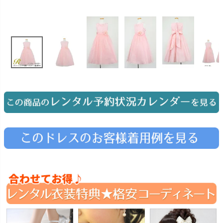
お問い合わせ
09
電話・メール・LINE
Photography
写真スタジオ APS
Angel's Photo Studio
七五三・発表会・記念撮影
対応
Web または お電話
予約
ヘアメイク・着付け
特典
スタジオを予約 →