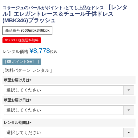
【レンタ
コサージュのパールがポイント♪とても上品なドレス
ル】エレガントレース＆チュール子供ドレス
(MBK346)ブラッシュ
商品番号
r000mbk346bpk
8/8-8/17 往復送料無料
¥
8,778
レンタル価格
税込
[
80
ポイントGET！]
送料パターン
レンタル
希望お届け月は
(
必
須
希望お届け日は
)
(
必
須
レンタル期間は
)
(
必