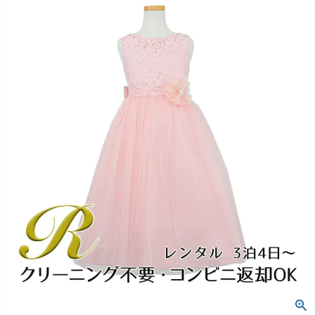
創業2003年からの想い
Season Best
七五三着物
シューズ
Recital & Concours
Wedding
Rental
レンタル
発表会・コンクール
結婚式
Atelier
小物・アクセ
パニエ
舞台で輝くステージ衣装
フラワーガール・リングボーイ・ゲ
実店舗 つくば店
スト
レンタルのご案内
04
予約・配送・返却・料金
Tsukuba Boutique
アウター
レディース
レンタルの流れ
05
茨城県土浦市大町14-16-1F
〒
4ステップで簡単
10:00–18:00（完全予約制）
営業
Sale
販売
あんしんパック
月曜日
06
定休
汚れ・キズ・破損の補償
店舗を予約する →
コスチューム
アウター
Graduation & Entrance
Shichi-Go-San
Buy & Support
ご購入・サポート
卒業式・入学式
七五三
きちんと感のあるフォーマル
3歳・5歳・7歳の晴れの日
インナー・パニエ
アクセサリー
販売・共通のご案内
07
品質・返品・お手入れ
ジュエリー
音楽雑貨
送料・お支払い
08
送料・決済方法