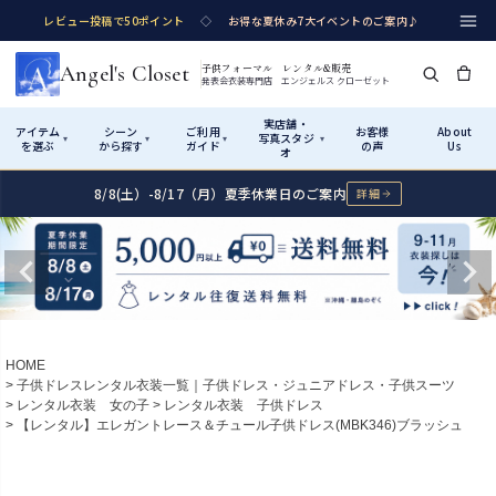
レビュー投稿で50ポイント
◇
お得な夏休み7大イベントのご案内♪
Angel's Closet
子供フォーマル レンタル&販売
発表会衣装専門店 エンジェルス クローゼット
実店舗・
アイテム
シーン
ご利用
お客様
About
写真スタジ
▾
▾
▾
▾
を選ぶ
から探す
ガイド
の声
Us
オ
8/8(土）-8/17（月）夏季休業日のご案内
詳細
Shop by Category
Shop by Occasion
How It Works
Visit Us
実店舗・写真スタジオ
アイテムから探す
シーンから探す
ご利用ガイド
Start
はじめに
カテゴリ詳細
→
サイズで選ぶ
→
性別・サイズで絞り込む
→
ショップガイド（総合案内）
01
HOME
レンタル・販売の入口
Rental
レンタル
子供ドレスレンタル衣装一覧｜子供ドレス・ジュニアドレス・子供スーツ
レンタル衣装 女の子
レンタル衣装 子供ドレス
サイズの選び方
02
【レンタル】エレガントレース＆チュール子供ドレス(MBK346)ブラッシュ
測り方と目安
女の子ドレス
男の子スーツ
Angel's Closetについて
03