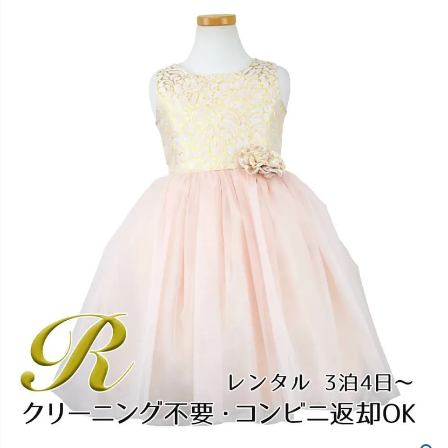
創業2003年からの想い
Season Best
七五三着物
シューズ
Recital & Concours
Wedding
Rental
レンタル
発表会・コンクール
結婚式
Atelier
小物・アクセ
パニエ
舞台で輝くステージ衣装
フラワーガール・リングボーイ・ゲ
実店舗 つくば店
スト
レンタルのご案内
04
予約・配送・返却・料金
Tsukuba Boutique
アウター
レディース
レンタルの流れ
05
茨城県土浦市大町14-16-1F
〒
4ステップで簡単
10:00–18:00（完全予約制）
営業
Sale
販売
あんしんパック
月曜日
06
定休
汚れ・キズ・破損の補償
店舗を予約する →
コスチューム
アウター
Graduation & Entrance
Shichi-Go-San
Buy & Support
ご購入・サポート
卒業式・入学式
七五三
きちんと感のあるフォーマル
3歳・5歳・7歳の晴れの日
インナー・パニエ
アクセサリー
販売・共通のご案内
07
品質・返品・お手入れ
ジュエリー
音楽雑貨
送料・お支払い
08
送料・決済方法