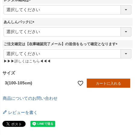
)
(
必
須
あんしんパックに
)
(
必
須
ご注文確定は【在庫確認完了メール】の送信をもって確定となります
)
(
必
▶▶▶詳しくはこちら◀◀◀
須
)
サイズ
3(100-105cm)
カートに入れる
商品についてのお問い合わせ
レビューを書く