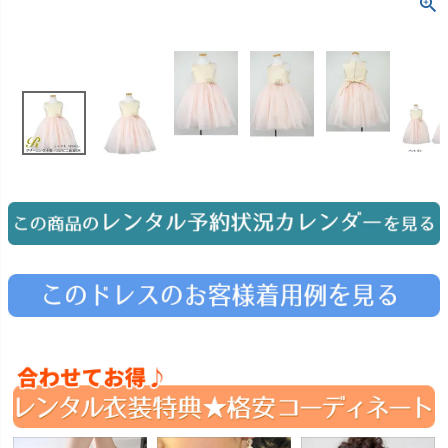
お問い合わせ
09
電話・メール・LINE
Photography
写真スタジオ APS
Angel's Photo Studio
七五三・発表会・記念撮影
対応
Web または お電話
予約
ヘアメイク・着付け
特典
スタジオを予約 →