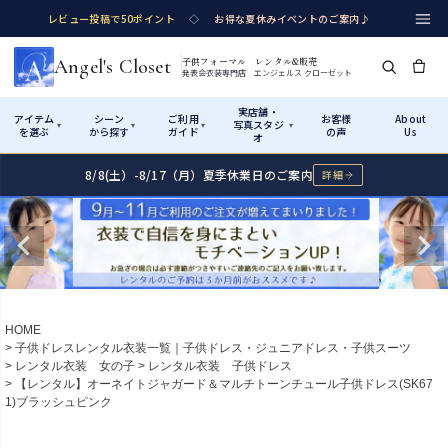
レビュー投稿で50ポイント
◇
お得な夏休みイベントのご案内♪
Angel's Closet
子供フォーマル レンタル&販売
発表会衣装専門店 エンジェルス クローゼット
実店舗・
アイテム
シーン
ご利用
お客様
About
写真スタジ
▾
▾
▾
▾
を選ぶ
から探す
ガイド
の声
Us
オ
8/8(土）-8/17（月）夏季休業日のご案内
詳細
Shop by Category
Shop by Occasion
How It Works
Visit Us
実店舗・写真スタジオ
アイテムから探す
シーンから探す
ご利用ガイド
Start
はじめに
カテゴリ詳細
→
サイズで選ぶ
→
性別・サイズで絞り込む
→
ショップガイド（総合案内）
01
HOME
レンタル・販売の入口
Rental
レンタル
子供ドレスレンタル衣装一覧｜子供ドレス・ジュニアドレス・子供スーツ
レンタル衣装 女の子
レンタル衣装 子供ドレス
サイズの選び方
02
【レンタル】オーネイトジャガード＆マルチトーンチュール子供ドレス(SK67
測り方と目安
1)ブラッシュピンク
女の子ドレス
男の子スーツ
Angel's Closetについて
03