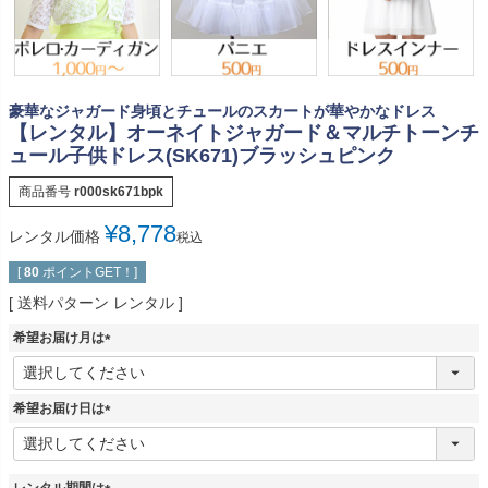
豪華なジャガード身頃とチュールのスカートが華やかなドレス
【レンタル】オーネイトジャガード＆マルチトーンチ
ュール子供ドレス(SK671)ブラッシュピンク
商品番号
r000sk671bpk
¥
8,778
レンタル価格
税込
[
80
ポイントGET！]
送料パターン
レンタル
希望お届け月は
(
必
須
希望お届け日は
)
(
必
須
レンタル期間は