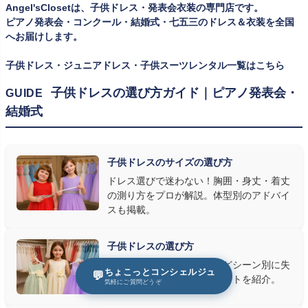
Angel'sClosetは、子供ドレス・発表会衣装の専門店です。
何よりお子様を輝かせます。レンタルなら、その時のジャストサイ
ピアノ発表会・コンクール・結婚式・七五三のドレス＆衣装を全国
ズを遠慮なく選べるのが最大のメリット。胸囲・身丈の正しい測り
へお届けします。
方は
子供ドレスのサイズの選び方
で詳しくご案内しています。
子供ドレス・ジュニアドレス・子供スーツレンタル一覧はこちら
② 舞台で映える色・楽器に合うデザインを選ぶ
子供ドレスの選び方ガイド｜ピアノ発表会・
GUIDE
結婚式
発表会の舞台は照明が強く、客席からは意外と色味が飛んで見え
ます。ネイビー・ブラック・深みのあるジュエルカラーはホールの照
明で上品に映え、オフホワイト・パステルは華やかさが際立ちま
子供ドレスのサイズの選び方
す。またピアノ演奏なら落ち着いたシックなトーン、バイオリンやソ
ドレス選びで迷わない！胸囲・身丈・着丈
ロ演奏なら華やかで視線を集めるデザイン、合唱やアンサンブル
の測り方をプロが解説。体型別のアドバイ
なら衣装同士が調和するクラシカルな色合い、と演目に合わせた
スも掲載。
選び方もおすすめです。
子供ドレスの選び方
③ 演奏の動きを妨げない設計か確認する
発表会・結婚式・七五三などシーン別に失
ちょこっとコンシェルジュ
💬
敗しないドレス選びのポイントを紹介。
発表会ドレス選びで見落とされがちなのが"動きやすさ"です。ピ
気軽にご質問どうぞ
アノならペダル操作を妨げない丈感、バイオリンなら弓を動かす