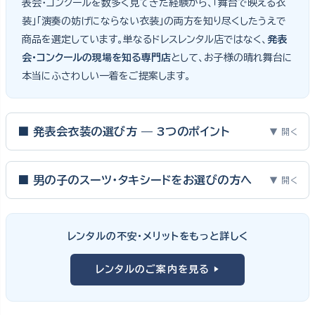
表会・コンクールを数多く見てきた経験から、「舞台で映える衣
装」「演奏の妨げにならない衣装」の両方を知り尽くしたうえで
商品を選定しています。単なるドレスレンタル店ではなく、
発表
会・コンクールの現場を知る専門店
として、お子様の晴れ舞台に
本当にふさわしい一着をご提案します。
■ 発表会衣装の選び方 — 3つのポイント
▼ 開く
ピアノ発表会・バイオリン発表会・コンクールの舞台は、お子様にと
って特別な一日。元ピアノ教師としての経験から、衣装選びで大切
■ 男の子のスーツ・タキシードをお選びの方へ
▼ 開く
な3つのポイントをご紹介します。
男の子の発表会衣装は、フォーマル度・ジャケットの可動域・ズボ
ンの丈感が選びのポイント。タキシードは格式ある独奏・コンクール
① サイズは"ジャストフィット"を選ぶ
レンタルの不安・メリットをもっと詳しく
向け、スリーピーススーツやベストスタイルは合唱・アンサンブル向
舞台上で最も美しく見えるのは、お子様の体にきちんと合ったサ
けと、シーンで使い分けるのがおすすめです。詳しくは
発表会スー
レンタルのご案内を見る ▶
イズのドレス・スーツです。「大きめを買って長く着せたい」という
ツ・タキシード一覧
をご覧ください。
考えで購入を選ばれる方もいらっしゃいますが、発表会のように
一度きりの特別な日は、その瞬間のサイズにぴったり合う衣装が