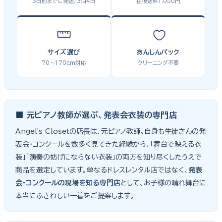
3日前までに発送/3泊4日
往復送料1,080円
サイズ選び
あんしんパック
70〜170cm対応
クリーニング不要
■ 元ピアノ教師が選ぶ、発表会衣装の専門店
Angel's Closetの店長は、元ピアノ教師。自身も生徒さんの発
表会・コンクールを数多く見てきた経験から、「舞台で映える衣
装」「演奏の妨げにならない衣装」の両方を知り尽くしたうえで
商品を選定しています。単なるドレスレンタル店ではなく、
発表
会・コンクールの現場を知る専門店
として、お子様の晴れ舞台に
本当にふさわしい一着をご提案します。