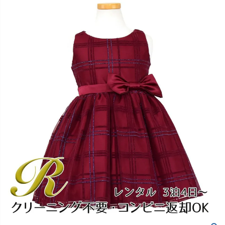
創業2003年からの想い
Season Best
七五三着物
シューズ
Recital & Concours
Wedding
Rental
レンタル
発表会・コンクール
結婚式
Atelier
小物・アクセ
パニエ
舞台で輝くステージ衣装
フラワーガール・リングボーイ・ゲ
実店舗 つくば店
スト
レンタルのご案内
04
予約・配送・返却・料金
Tsukuba Boutique
アウター
レディース
レンタルの流れ
05
茨城県土浦市大町14-16-1F
〒
4ステップで簡単
10:00–18:00（完全予約制）
営業
Sale
販売
あんしんパック
月曜日
06
定休
汚れ・キズ・破損の補償
店舗を予約する →
コスチューム
アウター
Graduation & Entrance
Shichi-Go-San
Buy & Support
ご購入・サポート
卒業式・入学式
七五三
きちんと感のあるフォーマル
3歳・5歳・7歳の晴れの日
インナー・パニエ
アクセサリー
販売・共通のご案内
07
品質・返品・お手入れ
ジュエリー
音楽雑貨
送料・お支払い
08
送料・決済方法