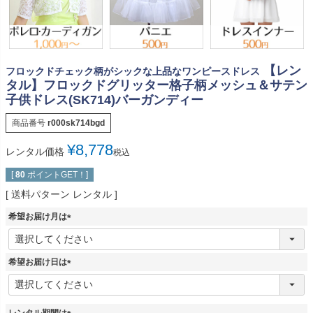
【レン
フロックドチェック柄がシックな上品なワンピースドレス
タル】フロックドグリッター格子柄メッシュ＆サテン
子供ドレス(SK714)バーガンディー
商品番号
r000sk714bgd
¥
8,778
レンタル価格
税込
[
80
ポイントGET！]
送料パターン
レンタル
希望お届け月は
(
必
須
希望お届け日は
)
(
必
須
レンタル期間は