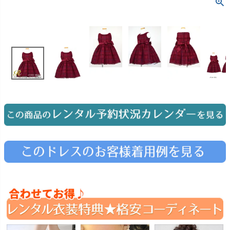
お問い合わせ
09
電話・メール・LINE
Photography
写真スタジオ APS
Angel's Photo Studio
七五三・発表会・記念撮影
対応
Web または お電話
予約
ヘアメイク・着付け
特典
スタジオを予約 →