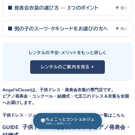
■ 発表会衣装の選び方 — 3つのポイント
▼ 開く
ピアノ発表会・バイオリン発表会・コンクールの舞台は、お子様にと
って特別な一日。元ピアノ教師としての経験から、衣装選びで大切
■ 男の子のスーツ・タキシードをお選びの方へ
▼ 開く
な3つのポイントをご紹介します。
男の子の発表会衣装は、フォーマル度・ジャケットの可動域・ズボ
ンの丈感が選びのポイント。タキシードは格式ある独奏・コンクール
① サイズは"ジャストフィット"を選ぶ
レンタルの不安・メリットをもっと詳しく
向け、スリーピーススーツやベストスタイルは合唱・アンサンブル向
舞台上で最も美しく見えるのは、お子様の体にきちんと合ったサ
けと、シーンで使い分けるのがおすすめです。詳しくは
発表会スー
レンタルのご案内を見る ▶
イズのドレス・スーツです。「大きめを買って長く着せたい」という
ツ・タキシード一覧
をご覧ください。
考えで購入を選ばれる方もいらっしゃいますが、発表会のように
一度きりの特別な日は、その瞬間のサイズにぴったり合う衣装が
Angel'sClosetは、子供ドレス・発表会衣装の専門店です。
何よりお子様を輝かせます。レンタルなら、その時のジャストサイ
ピアノ発表会・コンクール・結婚式・七五三のドレス＆衣装を全国
ズを遠慮なく選べるのが最大のメリット。胸囲・身丈の正しい測り
へお届けします。
方は
子供ドレスのサイズの選び方
で詳しくご案内しています。
子供ドレス・ジュニアドレス・子供スーツレンタル一覧はこちら
ちょこっとコンシェルジュ
💬
② 舞台で映える色・楽器に合うデザインを選ぶ
気軽にご質問どうぞ
子供ドレスの選び方ガイド｜ピアノ発表会・
GUIDE