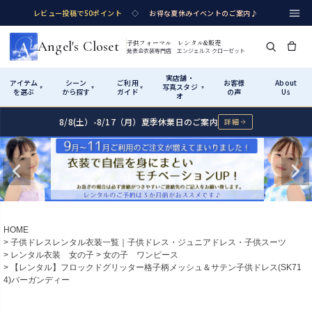
レビュー投稿で50ポイント
◇
お得な夏休みイベントのご案内♪
Angel's Closet
子供フォーマル レンタル&販売
発表会衣装専門店 エンジェルス クローゼット
実店舗・
アイテム
シーン
ご利用
お客様
About
写真スタジ
▾
▾
▾
▾
を選ぶ
から探す
ガイド
の声
Us
オ
8/8(土）-8/17（月）夏季休業日のご案内
詳細
Shop by Category
Shop by Occasion
How It Works
Visit Us
実店舗・写真スタジオ
アイテムから探す
シーンから探す
ご利用ガイド
Start
はじめに
カテゴリ詳細
→
サイズで選ぶ
→
性別・サイズで絞り込む
→
ショップガイド（総合案内）
01
HOME
レンタル・販売の入口
Rental
レンタル
子供ドレスレンタル衣装一覧｜子供ドレス・ジュニアドレス・子供スーツ
レンタル衣装 女の子
女の子 ワンピース
サイズの選び方
02
【レンタル】フロックドグリッター格子柄メッシュ＆サテン子供ドレス(SK71
測り方と目安
4)バーガンディー
女の子ドレス
男の子スーツ
Angel's Closetについて
03