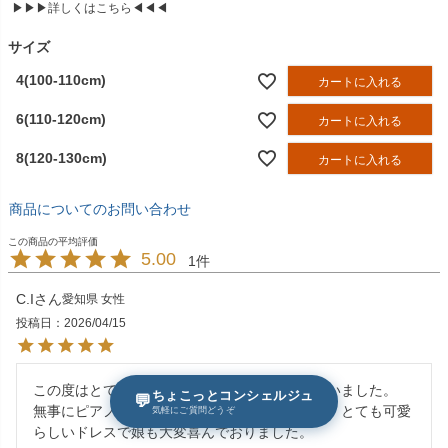
▶▶▶詳しくはこちら◀◀◀
須
)
サイズ
4(100-110cm)
カートに入れる
6(110-120cm)
カートに入れる
8(120-130cm)
カートに入れる
商品についてのお問い合わせ
5.00
1
C.I
愛知県
女性
投稿日
2026/04/15
この度はとても素敵なドレスをありがとうございました。

ちょこっとコンシェルジュ
💬
無事にピアノ発表会を終えることが出来ました。とても可愛
気軽にご質問どうぞ
らしいドレスで娘も大変喜んでおりました。