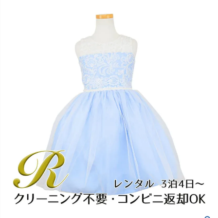
創業2003年からの想い
Season Best
七五三着物
シューズ
Recital & Concours
Wedding
Rental
レンタル
発表会・コンクール
結婚式
Atelier
小物・アクセ
パニエ
舞台で輝くステージ衣装
フラワーガール・リングボーイ・ゲ
実店舗 つくば店
スト
レンタルのご案内
04
予約・配送・返却・料金
Tsukuba Boutique
アウター
レディース
レンタルの流れ
05
茨城県土浦市大町14-16-1F
〒
4ステップで簡単
10:00–18:00（完全予約制）
営業
Sale
販売
あんしんパック
月曜日
06
定休
汚れ・キズ・破損の補償
店舗を予約する →
コスチューム
アウター
Graduation & Entrance
Shichi-Go-San
Buy & Support
ご購入・サポート
卒業式・入学式
七五三
きちんと感のあるフォーマル
3歳・5歳・7歳の晴れの日
インナー・パニエ
アクセサリー
販売・共通のご案内
07
品質・返品・お手入れ
ジュエリー
音楽雑貨
送料・お支払い
08
送料・決済方法