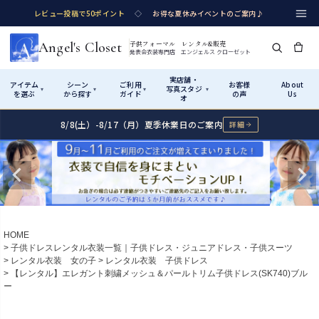
レビュー投稿で50ポイント
◇
お得な夏休みイベントのご案内♪
Angel's Closet
子供フォーマル レンタル&販売
発表会衣装専門店 エンジェルス クローゼット
実店舗・
アイテム
シーン
ご利用
お客様
About
写真スタジ
▾
▾
▾
▾
を選ぶ
から探す
ガイド
の声
Us
オ
8/8(土）-8/17（月）夏季休業日のご案内
詳細
Shop by Category
Shop by Occasion
How It Works
Visit Us
実店舗・写真スタジオ
アイテムから探す
シーンから探す
ご利用ガイド
Start
はじめに
カテゴリ詳細
→
サイズで選ぶ
→
性別・サイズで絞り込む
→
ショップガイド（総合案内）
01
HOME
レンタル・販売の入口
Rental
レンタル
子供ドレスレンタル衣装一覧｜子供ドレス・ジュニアドレス・子供スーツ
レンタル衣装 女の子
レンタル衣装 子供ドレス
サイズの選び方
02
【レンタル】エレガント刺繍メッシュ＆パールトリム子供ドレス(SK740)ブル
測り方と目安
ー
女の子ドレス
男の子スーツ
Angel's Closetについて
03