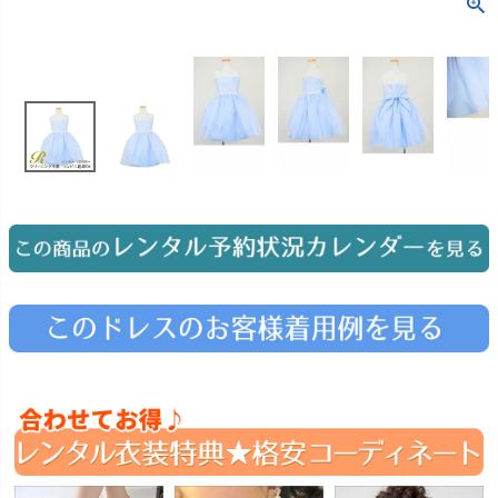
お問い合わせ
09
電話・メール・LINE
Photography
写真スタジオ APS
Angel's Photo Studio
七五三・発表会・記念撮影
対応
Web または お電話
予約
ヘアメイク・着付け
特典
スタジオを予約 →