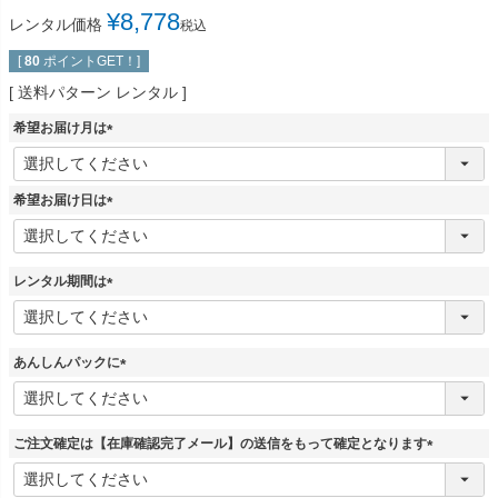
¥
8,778
レンタル価格
税込
[
80
ポイントGET！]
送料パターン
レンタル
希望お届け月は
(
必
須
希望お届け日は
)
(
必
須
レンタル期間は
)
(
必
須
あんしんパックに
)
(
必
須
ご注文確定は【在庫確認完了メール】の送信をもって確定となります
)
(
必