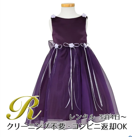
創業2003年からの想い
Season Best
七五三着物
シューズ
Recital & Concours
Wedding
Rental
レンタル
発表会・コンクール
結婚式
Atelier
小物・アクセ
パニエ
舞台で輝くステージ衣装
フラワーガール・リングボーイ・ゲ
実店舗 つくば店
スト
レンタルのご案内
04
予約・配送・返却・料金
Tsukuba Boutique
アウター
レディース
レンタルの流れ
05
茨城県土浦市大町14-16-1F
〒
4ステップで簡単
10:00–18:00（完全予約制）
営業
Sale
販売
あんしんパック
月曜日
06
定休
汚れ・キズ・破損の補償
店舗を予約する →
コスチューム
アウター
Graduation & Entrance
Shichi-Go-San
Buy & Support
ご購入・サポート
卒業式・入学式
七五三
きちんと感のあるフォーマル
3歳・5歳・7歳の晴れの日
インナー・パニエ
アクセサリー
販売・共通のご案内
07
品質・返品・お手入れ
ジュエリー
音楽雑貨
送料・お支払い
08
送料・決済方法