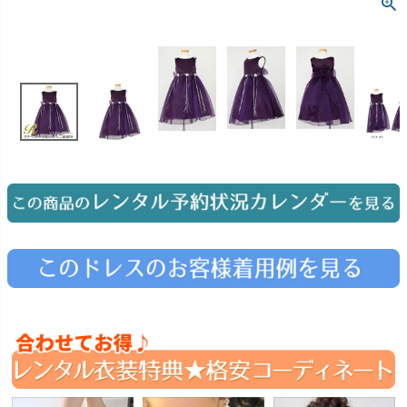
お問い合わせ
09
電話・メール・LINE
Photography
写真スタジオ APS
Angel's Photo Studio
七五三・発表会・記念撮影
対応
Web または お電話
予約
ヘアメイク・着付け
特典
スタジオを予約 →