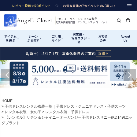
レビュー投稿で50ポイント
◇
お得な夏休み7大イベントのご案内♪
Angel's Closet
子供フォーマル レンタル&販売
発表会衣装専門店 エンジェルス クローゼット
実店舗・
アイテム
シーン
ご利用
お客様
About
写真スタジ
▾
▾
▾
▾
を選ぶ
から探す
ガイド
の声
Us
オ
8/8(土）-8/17（月）夏季休業日のご案内
詳細
Shop by Category
Shop by Occasion
How It Works
Visit Us
実店舗・写真スタジオ
アイテムから探す
シーンから探す
ご利用ガイド
Start
はじめに
カテゴリ詳細
→
サイズで選ぶ
→
性別・サイズで絞り込む
→
ショップガイド（総合案内）
01
HOME
レンタル・販売の入口
Rental
レンタル
子供ドレスレンタル衣装一覧｜子供ドレス・ジュニアドレス・子供スーツ
レンタル衣装 女の子
レンタル衣装 子供ドレス
サイズの選び方
02
【レンタル】サテン＆シャイニーオーガンジー子供ドレスサニー(KD149)エッ
測り方と目安
グプラント
女の子ドレス
男の子スーツ
Angel's Closetについて
03