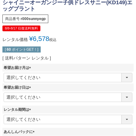
シャイニーオーガンジー子供ドレスサニー(KD149)エ
ッグプラント
商品番号
r000sunnyegp
8/8-8/17 往復送料無料
¥
6,578
レンタル価格
税込
[
60
ポイントGET！]
送料パターン
レンタル
希望お届け月は
(
必
須
希望お届け日は
)
(
必
須
レンタル期間は
)
(
必
須
あんしんパックに
)