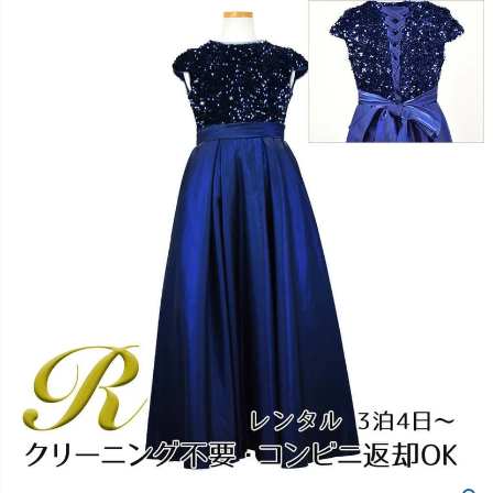
創業2003年からの想い
Season Best
七五三着物
シューズ
Recital & Concours
Wedding
Rental
レンタル
発表会・コンクール
結婚式
Atelier
小物・アクセ
パニエ
舞台で輝くステージ衣装
フラワーガール・リングボーイ・ゲ
実店舗 つくば店
スト
レンタルのご案内
04
予約・配送・返却・料金
Tsukuba Boutique
アウター
レディース
レンタルの流れ
05
茨城県土浦市大町14-16-1F
〒
4ステップで簡単
10:00–18:00（完全予約制）
営業
Sale
販売
あんしんパック
月曜日
06
定休
汚れ・キズ・破損の補償
店舗を予約する →
コスチューム
アウター
Graduation & Entrance
Shichi-Go-San
Buy & Support
ご購入・サポート
卒業式・入学式
七五三
きちんと感のあるフォーマル
3歳・5歳・7歳の晴れの日
インナー・パニエ
アクセサリー
販売・共通のご案内
07
品質・返品・お手入れ
ジュエリー
音楽雑貨
送料・お支払い
08
送料・決済方法