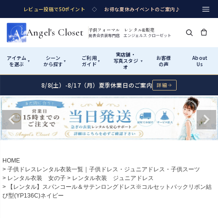
レビュー投稿で50ポイント
◇
お得な夏休みイベントのご案内♪
Angel's Closet
子供フォーマル レンタル&販売
発表会衣装専門店 エンジェルス クローゼット
実店舗・
アイテム
シーン
ご利用
お客様
About
写真スタジ
▾
▾
▾
▾
を選ぶ
から探す
ガイド
の声
Us
オ
8/8(土）-8/17（月）夏季休業日のご案内
詳細
Shop by Category
Shop by Occasion
How It Works
Visit Us
実店舗・写真スタジオ
アイテムから探す
シーンから探す
ご利用ガイド
Start
はじめに
カテゴリ詳細
→
サイズで選ぶ
→
性別・サイズで絞り込む
→
ショップガイド（総合案内）
01
HOME
レンタル・販売の入口
Rental
レンタル
子供ドレスレンタル衣装一覧｜子供ドレス・ジュニアドレス・子供スーツ
レンタル衣装 女の子
レンタル衣装 ジュニアドレス
サイズの選び方
02
【レンタル】スパンコール＆サテンロングドレス※コルセットバックリボン結
測り方と目安
び型(YP136C)ネイビー
女の子ドレス
男の子スーツ
Angel's Closetについて
03