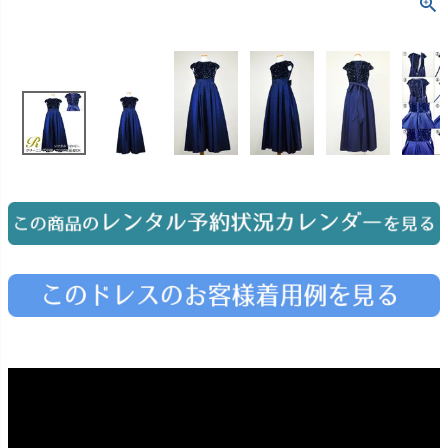
お問い合わせ
09
電話・メール・LINE
Photography
写真スタジオ APS
Angel's Photo Studio
七五三・発表会・記念撮影
対応
Web または お電話
予約
ヘアメイク・着付け
特典
スタジオを予約 →