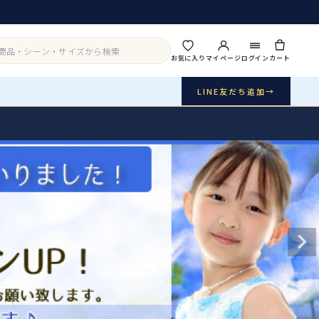
お気に入り
マイページ
ログイン
カート
LINE友だち追加
→
実店舗・写真スタジオ
アイテムから探す
シーンから探す
ご利用ガイド
Buy & Support
ご購入・サポート
販売・共通のご案内
07
品質・返品・お手入れ
送料・お支払い
08
送料・決済方法
アウター
インナー・パニエ
お問い合わせ
09
電話・メール・LINE