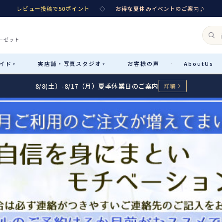
レビュー投稿で50ポイント
◇
お得な夏休みイベントのご案内♪
ーゼット
イド
実店舗・
写真スタジオ
お客様
の声
About
Us
·
▾
▾
8/8(土）-8/17（月）夏季休業日のご案内
詳細
Rental
レンタル
カテゴリ詳細
→
サイズで選ぶ
→
性別・サイズで絞り込む
→
レンタルのご案内
04
予約・配送・返却・料金
Sale
販売
レンタルの流れ
05
4ステップで簡単
七五三着物
コスチューム
あんしんパック
06
汚れ・キズ・破損の補償