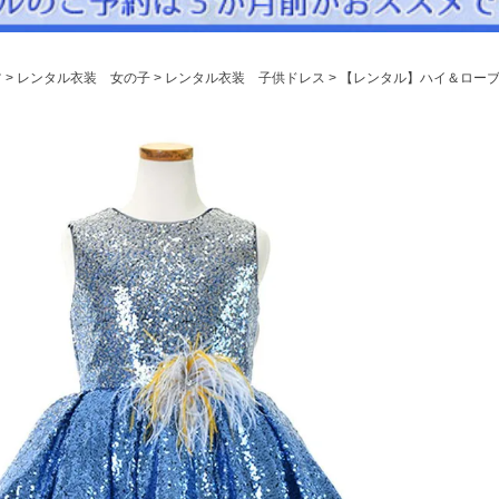
パニエ
アクセサリー
ツ
レンタル衣装 女の子
レンタル衣装 子供ドレス
【レンタル】ハイ＆ローブ
Graduation & Entrance
卒業式・入学式
ル・リングボーイ・ゲスト
きちんと感のあるフォーマル
Photography
写真スタジオ APS
Angel's Photo Studio
七五三・発表会・記念撮影
対応
Web または お電話
予約
ヘアメイク・着付け
特典
スタジオを予約 →