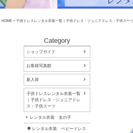
シューズ
小物・アクセ
Season Best
アウター
レディース
HOME
子供ドレスレンタル衣装一覧｜子供ドレス・ジュニアドレス・子供スー
Recital & Concours
Wedding
発表会・コンクール
結婚式
舞台で輝くステージ衣装
フラワーガー
Category
ショップガイド
Atelier
実店舗 つくば店
お客様写真館
Tsukuba Boutique
新入荷
茨城県土浦市大町14-16-1F
〒
10:00–18:00（完全予約制）
営業
子供ドレスレンタル衣装一覧
月曜日
定休
｜子供ドレス・ジュニアドレ
ス・子供スーツ
店舗を予約する →
レンタル衣装 女の子
レンタル衣装 ベビードレス