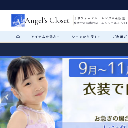
Angel's Closet
子供フォーマル レンタル&販売
発表会衣装専門店 エンジェルス クロ
アイテム
を選ぶ
シーン
から探す
ご利用
ガ
▾
▾
Shop by Category
Shop by Occasion
How It Works
Visit Us
Start
はじめに
ショップガイド（総合案内）
01
レンタル・販売の入口
Rental
レンタル
サイズの選び方
02
測り方と目安
女の子ドレス
男の子スーツ
Angel's Closetについて
03
創業2003年からの想い