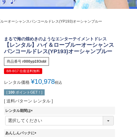
ジュエリー
音楽雑貨
ルーオーシャンスパンコールドレス(YP193)オーシャンブルー
Shichi-Go-San
七五三
まるで海の煌めきのようなエンターテイメントドレス
3歳・5歳・7歳の晴れの日
【レンタル】ハイ＆ローブルーオーシャンス
パンコールドレス(YP193)オーシャンブルー
商品番号
r000yp193obl
8/8-8/17 往復送料無料
¥
10,978
レンタル価格
税込
[
100
ポイントGET！]
送料パターン
レンタル
レンタル期間は
(
必
須
あんしんパックに
)