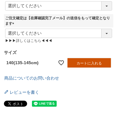
(
必
須
ご注文確定は【在庫確認完了メール】の送信をもって確定となり
)
ます
(
必
▶▶▶詳しくはこちら◀◀◀
須
)
サイズ
140(135-145cm)
カートに入れる
商品についてのお問い合わせ
レビューを書く