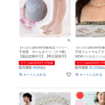
【ネコポス送料299円対象商品】ラブリーな
【ネコポス送料299円対
足元で♪
輝きがお嬢様を上品に引
子供用 ガールタイツ（クマ柄）
子供フォーマルア
【返品交換不可】【即日発送可】
NEWパールエンジ
（ACA21）（全3
サマーsale10%OFF CP対象
サマーsale10%OFF C
ス・イヤリング】【
販売価格
¥
608
販売価格
¥
2,420
税込
税込
七五三】【即日発送
カートに入れる
カートに入れる