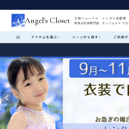
Angel's Closet
子供フォーマル レンタル&販売
発表会衣装専門店 エンジェルス クロ
アイテム
を選ぶ
シーン
から探す
ご利用
ガ
▾
▾
Shop by Category
Shop by Occasion
How It Works
Visit Us
Start
はじめに
ショップガイド（総合案内）
01
レンタル・販売の入口
Rental
レンタル
サイズの選び方
02
測り方と目安
女の子ドレス
男の子スーツ
Angel's Closetについて
03
創業2003年からの想い