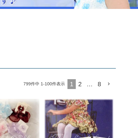
ジュエリー
音楽雑貨
Shichi-Go-San
七五三
3歳・5歳・7歳の晴れの日
1
2
…
8
799
件中
1
-
100
件表示