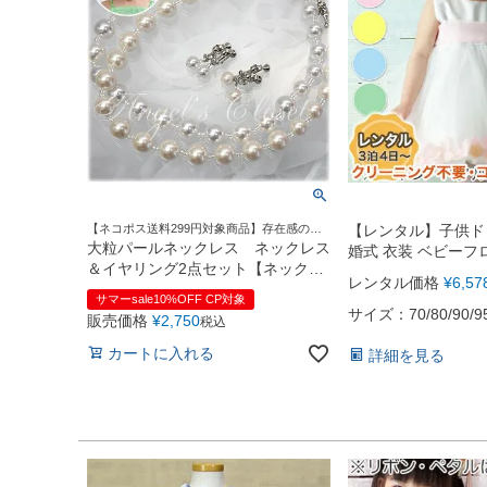
【ネコポス送料299円対象商品】存在感のあ
【レンタル】子供ド
る大きなパールが首元を華やかに♪
大粒パールネックレス ネックレス
婚式 衣装 ベビーフ
＆イヤリング2点セット【ネックレ
レンタル価格
¥
6,57
ス イヤリング キッズ 子供 ドレス
サマーsale10%OFF CP対象
子ども用ドレスアップ 子供ドレス
サイズ：70/80/90/9
販売価格
¥
2,750
税込
用】【送料無料】【即日発送可】
真白
カートに入れる
詳細を見る