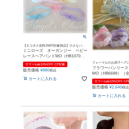
【ネコポス送料299円対象商品】小さなバラ
のモチーフがとってもキュートなヘアバンド
ミニローズ オーガンジー ベビー
♪
レースヘアバンドMO（HB1070）
【子供ドレス用アクセサリー/入学
フォーマルのお団子ヘア
サマーsale10%OFF CP対象
式/卒業式/結婚式/発表会/七五三】
テープで着脱簡単♪
フラワーバンリース
販売価格
¥
880
税込
【即日発送可】
MO（HB6688）
カートに入れる
送可】
サマーsale10%OFF C
販売価格
¥
2,640
税込
カートに入れる