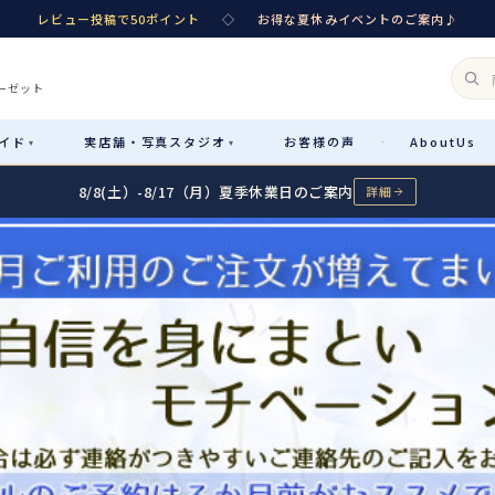
レビュー投稿で50ポイント
◇
お得な夏休みイベントのご案内♪
ーゼット
イド
実店舗・
写真スタジオ
お客様
の声
About
Us
·
▾
▾
8/8(土）-8/17（月）夏季休業日のご案内
詳細
Rental
レンタル
カテゴリ詳細
→
サイズで選ぶ
→
性別・サイズで絞り込む
→
レンタルのご案内
04
予約・配送・返却・料金
Sale
販売
レンタルの流れ
05
4ステップで簡単
七五三着物
コスチューム
あんしんパック
06
汚れ・キズ・破損の補償