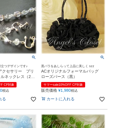
際立つデザインです♪
黒バラをあしらって上品に美しく szz
アクセサリー プリ
ACオリジナルフォーマルバッグ
ルネックレス（2点
ローズパース（黒）
ックレス・イヤリン
FF CP対象
サマーsale10%OFF CP対象
送可】
30
販売価格
¥
1,980
税込
税込
れる
カートに入れる