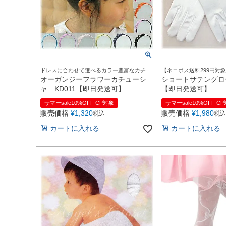
ドレスに合わせて選べるカラー豊富なカチュ
【ネコポス送料299円対
ーシャ
つけるとまるで本物のお
オーガンジーフラワーカチューシ
ショートサテングロ
しにぜひどうぞ♪
ャ KD011【即日発送可】
【即日発送可】
サマーsale10%OFF CP対象
サマーsale10%OFF C
販売価格
¥
1,320
販売価格
¥
1,980
税込
税込
カートに入れる
カートに入れる