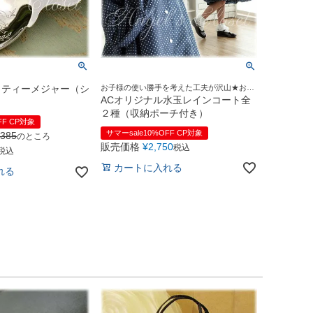
 ティーメジャー（シ
お子様の使い勝手を考えた工夫が沢山★お嬢
様風レインコート♪
ACオリジナル水玉レインコート全
szz/sz100/sz110/sz120/sz150
２種（収納ポーチ付き）
FF CP対象
サマーsale10%OFF CP対象
385
のところ
販売価格
¥
2,750
税込
税込
カートに入れる
れる