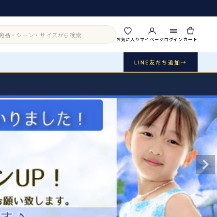
お気に入り
マイページ
ログイン
カート
LINE友だち追加
→
実店舗・写真スタジオ
アイテムから探す
シーンから探す
ご利用ガイド
Buy & Support
ご購入・サポート
販売・共通のご案内
07
品質・返品・お手入れ
送料・お支払い
08
送料・決済方法
アウター
インナー・パニエ
お問い合わせ
09
電話・メール・LINE