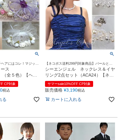
子ヘアにはコレ！マジック
【ネコポス送料299円対象商品】パールとク
リアビーズが織りなす美しいネックレス＆イ
リース
シーエンジェル ネックレス＆イヤ
ヤリング
8）（全５色）【ヘア
リング2点セット（ACA24）【ネッ
ヘッドティアラ キッ
クレス イヤリング キッズ 子供 ド
FF CP対象
サマーsale10%OFF CP対象
ドレスアップ 女の子】
レス 子ども用ドレスアップ 子供ド
40
販売価格
¥
3,190
税込
税込
薄桃 薄青 薄紫 真
レス用】【即日発送可】 真白
れる
カートに入れる