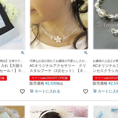
象商品】立体サテン
可憐なお花が揺れてお嬢様の可愛らしさが引
お嬢様の上品さが
布製上履き入れ
き立ちます♪
き入れ【大掘り
ACオリジナルアクセサリー クリ
ACオリジナル
セール！】※返
スタルブーケ（2点セット）【ネッ
ンセスクラシカ
クレス・イヤリング】【即日発送
セット）【ネ
P対象
サマーsale10%OFF CP対象
サマーsale10%O
可】
グ】【即日発
販売価格
¥
2,530
販売価格
¥
2,5
税込
カートに入れる
カートに入