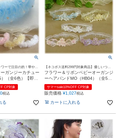
ラワーで注目の的！華やか
【ネコポス送料299円対象商品】優しいつけ
♪
心地でにっこり♪これひとつで華やかなヘア
オーガンジーカチュー
フラワー＆リボンベビーオーガンジ
スタイル
05）（全6色）【即日
ーヘアバンドMO（HB04）（全5
色）【結婚式・七五三】【即日発送
FF CP対象
サマーsale10%OFF CP対象
可】
60
販売価格
¥
1,027
税込
税込
れる
カートに入れる