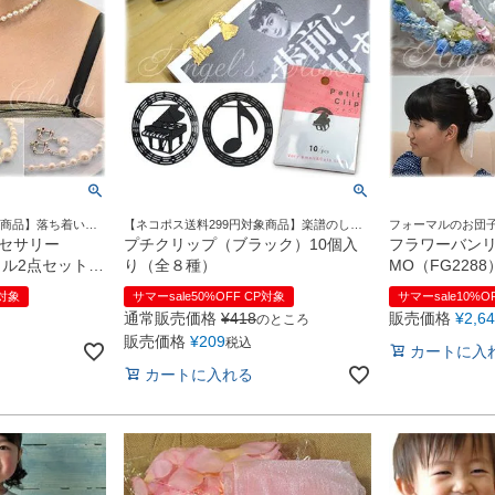
象商品】落ち着いた
【ネコポス送料299円対象商品】楽譜のしお
フォーマルのお団
き立てます
りや、読書のしおりに♪チラッとのぞく愛ら
テープで着脱簡単♪
クセサリー
プチクリップ（ブラック）10個入
フラワーバン
しいクリップたち＾＾
ェル2点セット
り（全８種）
MO（FG228
色）【ネックレ
アクセサリー 
P対象
サマーsale50%OFF CP対象
サマーsale10%O
発表会 結婚式
ズ用 子供用 
通常販売価格
¥
418
販売価格
¥
2,6
のところ
可】 薄桃 真白
【即日発送可】 
販売価格
¥
209
税込
白
カートに入
カートに入れる