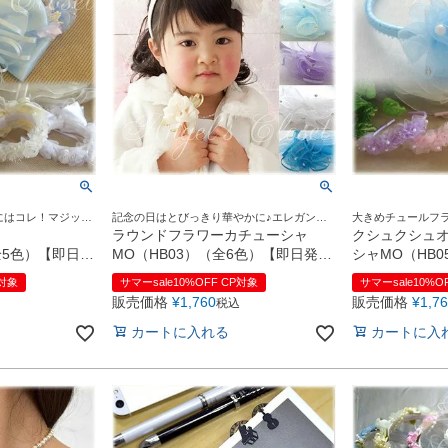
にはコレ！マジック
記念の日はとびっきり華やかに♪エレガント
大きめチュールフ
なカチューシャ
で可愛らしい印象に
ラウンドフラワーカチューシャ
クシュクシュ
（全5色）【即日発
MO（HB03）（全6色）【即日発送
シャMO（HB
可】
発送可】
P対象
サマーsale10%OFF CP対象
サマーsale10%O
販売価格
¥
1,760
販売価格
¥
1,7
税込
カートに入れる
カートに入