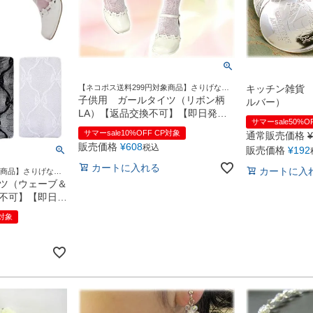
【ネコポス送料299円対象商品】さりげない
キッチン雑貨
オシャレを演出する柄入りのタイツ
子供用 ガールタイツ（リボン柄
ルバー）
LA）【返品交換不可】【即日発送
サマーsale50%O
可】
サマーsale10%OFF CP対象
通常販売価格
¥
販売価格
¥
608
税込
販売価格
¥
192
カートに入れる
カートに入
象商品】さりげない
りのタイツです
ツ（ウェーブ＆
不可】【即日発
P対象