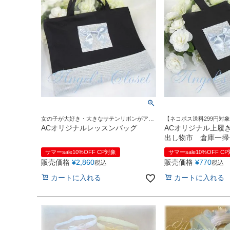
女の子が大好き・大きなサテンリボンがアク
【ネコポス送料299円対
セント♪ szz
リボンがカワイイ♪紺色
ACオリジナルレッスンバッグ
ACオリジナル上履
出し物市 倉庫一掃
品不可
サマーsale10%OFF CP対象
サマーsale10%OFF C
販売価格
¥
2,860
販売価格
¥
770
税込
税込
カートに入れる
カートに入れる