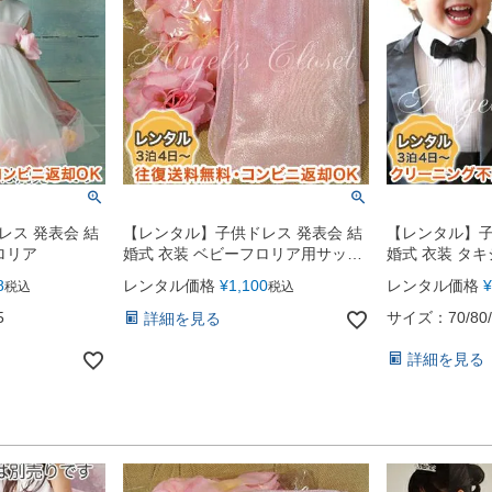
レス 発表会 結
【レンタル】子供ドレス 発表会 結
【レンタル】子
ロリア
婚式 衣装 ベビーフロリア用サッシ
婚式 衣装 タキ
ュ＆ペタル
8
レンタル価格
¥
1,100
レンタル価格
¥
税込
税込
5
サイズ：70/80/
詳細を見る
詳細を見る