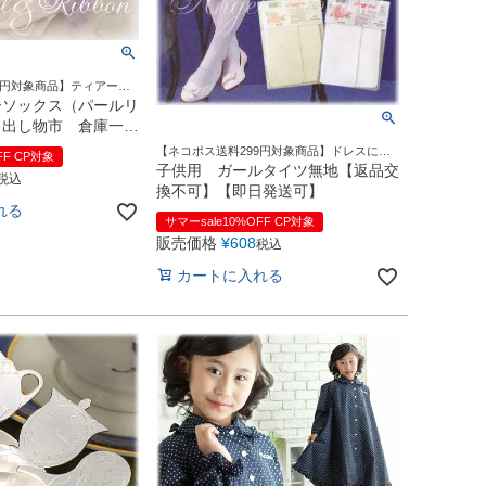
9円対象商品】ティアード
をゴージャスに♪
ーソックス（パールリ
り出し物市 倉庫一掃
返品不可
【ネコポス送料299円対象商品】ドレスに合
FF CP対象
わせて選べるお色のシンプルな無地タイツ
子供用 ガールタイツ無地【返品交
税込
換不可】【即日発送可】
れる
サマーsale10%OFF CP対象
販売価格
¥
608
税込
カートに入れる