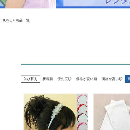
シューズ
小物・アクセ
Season Best
アウター
レディース
HOME
商品一覧
Recital & Concours
Wedding
発表会・コンクール
結婚式
舞台で輝くステージ衣装
フラワーガー
Atelier
実店舗 つくば店
Tsukuba Boutique
並び替え
新着順
優先度順
価格が安い順
価格が高い順
茨城県土浦市大町14-16-1F
〒
10:00–18:00（完全予約制）
営業
月曜日
定休
店舗を予約する →