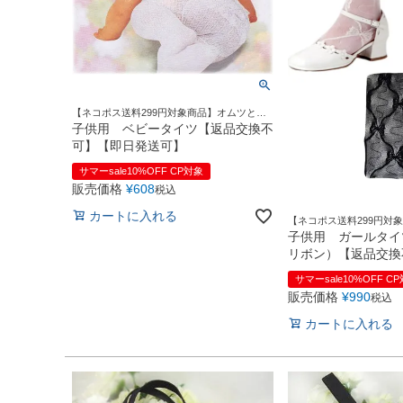
【ネコポス送料299円対象商品】オムツと一
緒にはけるベビー用タイツです
子供用 ベビータイツ【返品交換不
可】【即日発送可】
サマーsale10%OFF CP対象
販売価格
¥
608
税込
カートに入れる
【ネコポス送料299円対
オシャレを演出する柄入
子供用 ガールタイ
リボン）【返品交換
送可】
サマーsale10%OFF C
販売価格
¥
990
税込
カートに入れる