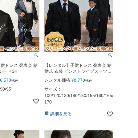
供ドレス 発表会 結
【レンタル】子供ドレス 発表会 結
シードSK
婚式 衣装 ピンストライプスーツ5
点セットCC5004（ジャケット・ベ
6,578
レンタル価格
¥
8,778
税込
税込
スト・ネクタイ・シャツ・スラック
ス）100?170cm
90/95
サイズ：
100/120/130/140/150/155/160/165/
170
詳細を見る