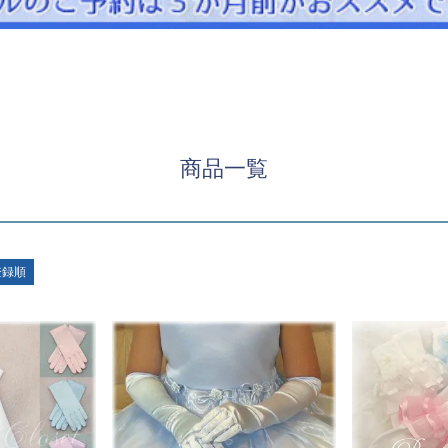
パニエ
アクセサリー
Graduation & Entrance
卒業式・入学式
ル・リングボーイ・ゲスト
きちんと感のあるフォーマル
商品一覧
Photography
写真スタジオ APS
Angel's Photo Studio
登録順
七五三・発表会・記念撮影
対応
Web または お電話
予約
ヘアメイク・着付け
特典
スタジオを予約 →