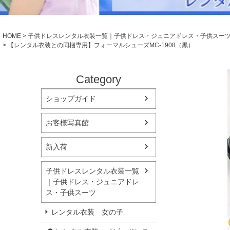
シューズ
小物・アクセ
Season Best
アウター
レディース
HOME
子供ドレスレンタル衣装一覧｜子供ドレス・ジュニアドレス・子供スー
Recital & Concours
Wedding
【レンタル衣装との同梱専用】フォーマルシューズMC-1908（黒）
発表会・コンクール
結婚式
舞台で輝くステージ衣装
フラワーガー
Category
Atelier
ショップガイド
実店舗 つくば店
Tsukuba Boutique
お客様写真館
茨城県土浦市大町14-16-1F
新入荷
〒
10:00–18:00（完全予約制）
営業
月曜日
定休
子供ドレスレンタル衣装一覧
｜子供ドレス・ジュニアドレ
店舗を予約する →
ス・子供スーツ
レンタル衣装 女の子