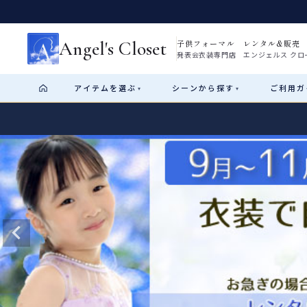
Angel's Closet
子供フォーマル レンタル&販売
発表会衣装専門店 エンジェルス クロ
アイテム
を選ぶ
シーン
から探す
ご利用
ガ
▾
▾
Shop by Category
Shop by Occasion
How It Works
Visit Us
Start
はじめに
ショップガイド（総合案内）
01
レンタル・販売の入口
Rental
レンタル
サイズの選び方
02
測り方と目安
女の子ドレス
男の子スーツ
Angel's Closetについて
03
創業2003年からの想い