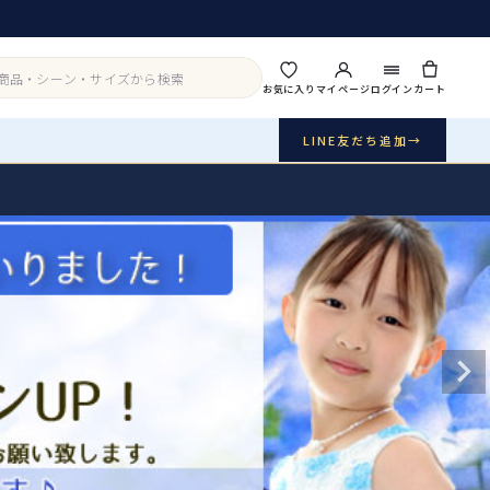
お気に入り
マイページ
ログイン
カート
LINE友だち追加
→
実店舗・写真スタジオ
アイテムから探す
シーンから探す
ご利用ガイド
Buy & Support
ご購入・サポート
販売・共通のご案内
07
品質・返品・お手入れ
送料・お支払い
08
送料・決済方法
アウター
インナー・パニエ
お問い合わせ
09
電話・メール・LINE