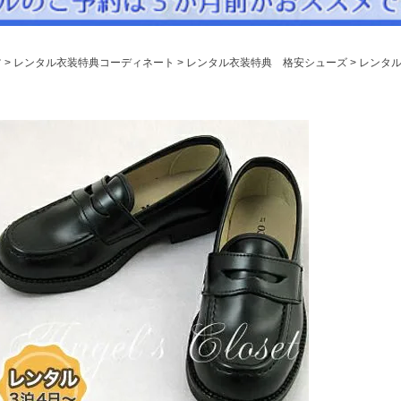
パニエ
アクセサリー
ツ
レンタル衣装特典コーディネート
レンタル衣装特典 格安シューズ
レンタ
Graduation & Entrance
卒業式・入学式
ル・リングボーイ・ゲスト
きちんと感のあるフォーマル
Photography
写真スタジオ APS
Angel's Photo Studio
七五三・発表会・記念撮影
対応
Web または お電話
予約
ヘアメイク・着付け
特典
スタジオを予約 →