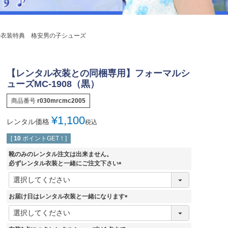
ジュエリー
音楽雑貨
ル衣装特典 格安男の子シューズ
Shichi-Go-San
七五三
3歳・5歳・7歳の晴れの日
【レンタル衣装との同梱専用】フォーマルシ
ューズMC-1908（黒）
商品番号
r030mrcmc2005
¥
1,100
レンタル価格
税込
[
10
ポイントGET！]
靴のみのレンタル注文は出来ません。
必ずレンタル衣装と一緒にご注文下さい
(
必
須
お届け日はレンタル衣装と一緒になります
)
(
必
須