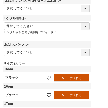
衣装1点につきレンタルシューズは1点まで
)
(
必
須
レンタル期間は
)
(
必
レンタル衣装と同じ期間をご指定下さい
須
)
あんしんパックに
(
必
須
)
サイズ
カラー
15cm
ブラック
カートに入れる
16cm
ブラック
カートに入れる
17cm