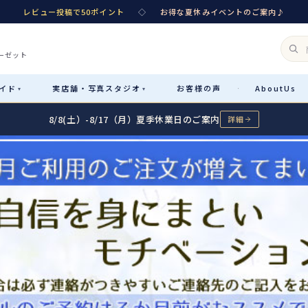
レビュー投稿で50ポイント
◇
お得な夏休みイベントのご案内♪
ーゼット
イド
実店舗・
写真スタジオ
お客様
の声
About
Us
·
▾
▾
8/8(土）-8/17（月）夏季休業日のご案内
詳細
Rental
レンタル
カテゴリ詳細
→
サイズで選ぶ
→
性別・サイズで絞り込む
→
レンタルのご案内
04
予約・配送・返却・料金
Sale
販売
レンタルの流れ
05
4ステップで簡単
七五三着物
コスチューム
あんしんパック
06
汚れ・キズ・破損の補償