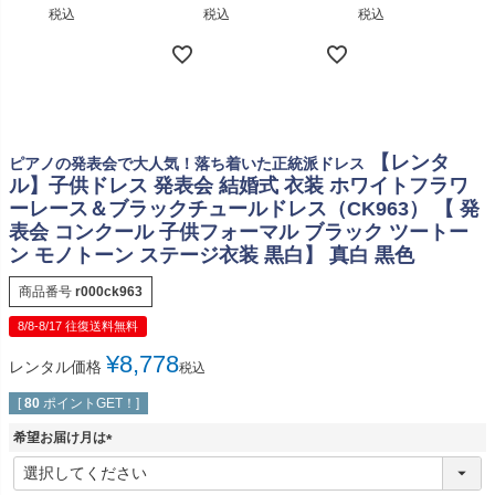
税込
税込
税込
【レンタ
ピアノの発表会で大人気！落ち着いた正統派ドレス
ル】子供ドレス 発表会 結婚式 衣装 ホワイトフラワ
ーレース＆ブラックチュールドレス（CK963） 【 発
表会 コンクール 子供フォーマル ブラック ツートー
ン モノトーン ステージ衣装 黒白】 真白 黒色
商品番号
r000ck963
8/8-8/17 往復送料無料
¥
8,778
レンタル価格
税込
[
80
ポイントGET！]
希望お届け月は
(
必