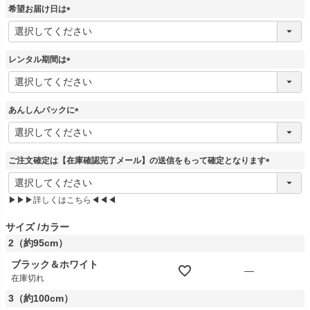
須
希望お届け日は
)
(
必
須
レンタル期間は
)
(
必
須
あんしんパックに
)
(
必
須
ご注文確定は【在庫確認完了メール】の送信をもって確定となります
)
(
必
▶▶▶詳しくはこちら◀◀◀
須
)
サイズ
カラー
2（約95cm）
ブラック＆ホワイト
—
在庫切れ
3（約100cm）