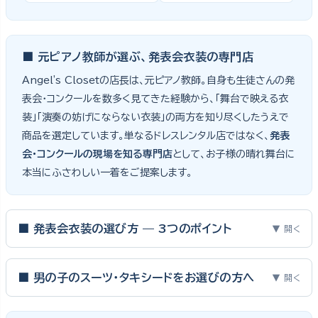
■ 元ピアノ教師が選ぶ、発表会衣装の専門店
Angel's Closetの店長は、元ピアノ教師。自身も生徒さんの発
表会・コンクールを数多く見てきた経験から、「舞台で映える衣
装」「演奏の妨げにならない衣装」の両方を知り尽くしたうえで
商品を選定しています。単なるドレスレンタル店ではなく、
発表
会・コンクールの現場を知る専門店
として、お子様の晴れ舞台に
本当にふさわしい一着をご提案します。
■ 発表会衣装の選び方 — 3つのポイント
▼ 開く
ピアノ発表会・バイオリン発表会・コンクールの舞台は、お子様にと
って特別な一日。元ピアノ教師としての経験から、衣装選びで大切
■ 男の子のスーツ・タキシードをお選びの方へ
▼ 開く
な3つのポイントをご紹介します。
男の子の発表会衣装は、フォーマル度・ジャケットの可動域・ズボ