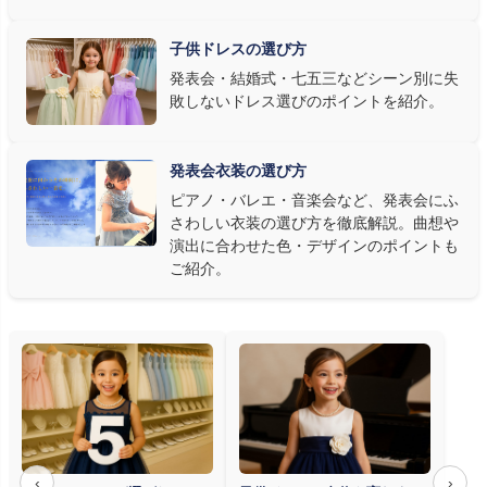
選び方もおすすめです。
子供ドレスの選び方
③ 演奏の動きを妨げない設計か確認する
発表会・結婚式・七五三などシーン別に失
敗しないドレス選びのポイントを紹介。
発表会ドレス選びで見落とされがちなのが"動きやすさ"です。ピ
アノならペダル操作を妨げない丈感、バイオリンなら弓を動かす
右腕のゆとり、管楽器なら胸元の締め付けがないこと——演奏の
発表会衣装の選び方
質は衣装で変わります。Angel's Closetのレンタル衣装は、元ピ
ピアノ・バレエ・音楽会など、発表会にふ
アノ教師の店長が
発表会・コンクールでのご使用を前提に厳選し
さわしい衣装の選び方を徹底解説。曲想や
た商品
を多数ご用意しています。
演出に合わせた色・デザインのポイントも
ご紹介。
‹
›