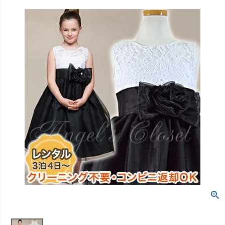
創業2003年からの想い
Season Best
七五三着物
シューズ
Recital & Concours
Wedding
Rental
レンタル
発表会・コンクール
結婚式
Atelier
小物・アクセ
パニエ
舞台で輝くステージ衣装
フラワーガール・リングボーイ・ゲ
実店舗 つくば店
スト
レンタルのご案内
04
予約・配送・返却・料金
Tsukuba Boutique
アウター
レディース
レンタルの流れ
05
茨城県土浦市大町14-16-1F
〒
4ステップで簡単
10:00–18:00（完全予約制）
営業
Sale
販売
あんしんパック
月曜日
06
定休
汚れ・キズ・破損の補償
店舗を予約する →
コスチューム
アウター
Graduation & Entrance
Shichi-Go-San
Buy & Support
ご購入・サポート
卒業式・入学式
七五三
きちんと感のあるフォーマル
3歳・5歳・7歳の晴れの日
インナー・パニエ
アクセサリー
販売・共通のご案内
07
品質・返品・お手入れ
ジュエリー
音楽雑貨
送料・お支払い
08
送料・決済方法