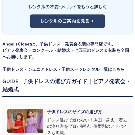
ンの丈感が選びのポイント。タキシードは格式ある独奏・コンクール
① サイズは"ジャストフィット"を選ぶ
レンタルの不安・メリットをもっと詳しく
向け、スリーピーススーツやベストスタイルは合唱・アンサンブル向
舞台上で最も美しく見えるのは、お子様の体にきちんと合ったサ
けと、シーンで使い分けるのがおすすめです。詳しくは
発表会スー
レンタルのご案内を見る ▶
イズのドレス・スーツです。「大きめを買って長く着せたい」という
ツ・タキシード一覧
をご覧ください。
考えで購入を選ばれる方もいらっしゃいますが、発表会のように
一度きりの特別な日は、その瞬間のサイズにぴったり合う衣装が
Angel'sClosetは、子供ドレス・発表会衣装の専門店です。
何よりお子様を輝かせます。レンタルなら、その時のジャストサイ
ピアノ発表会・コンクール・結婚式・七五三のドレス＆衣装を全国
ズを遠慮なく選べるのが最大のメリット。胸囲・身丈の正しい測り
へお届けします。
方は
子供ドレスのサイズの選び方
で詳しくご案内しています。
子供ドレス・ジュニアドレス・子供スーツレンタル一覧はこちら
② 舞台で映える色・楽器に合うデザインを選ぶ
子供ドレスの選び方ガイド｜ピアノ発表会・
GUIDE
結婚式
発表会の舞台は照明が強く、客席からは意外と色味が飛んで見え
ます。ネイビー・ブラック・深みのあるジュエルカラーはホールの照
明で上品に映え、オフホワイト・パステルは華やかさが際立ちま
子供ドレスのサイズの選び方
す。またピアノ演奏なら落ち着いたシックなトーン、バイオリンやソ
ドレス選びで迷わない！胸囲・身丈・着丈
ロ演奏なら華やかで視線を集めるデザイン、合唱やアンサンブル
の測り方をプロが解説。体型別のアドバイ
なら衣装同士が調和するクラシカルな色合い、と演目に合わせた
スも掲載。