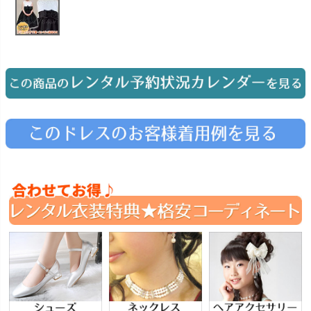
お問い合わせ
09
電話・メール・LINE
Photography
写真スタジオ APS
Angel's Photo Studio
七五三・発表会・記念撮影
対応
Web または お電話
予約
ヘアメイク・着付け
特典
スタジオを予約 →