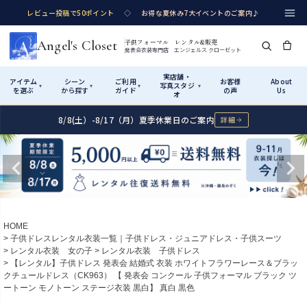
レビュー投稿で50ポイント
◇
お得な夏休み7大イベントのご案内♪
Angel's Closet
子供フォーマル レンタル&販売
発表会衣装専門店 エンジェルス クローゼット
実店舗・
アイテム
シーン
ご利用
お客様
About
写真スタジ
▾
▾
▾
▾
を選ぶ
から探す
ガイド
の声
Us
オ
8/8(土）-8/17（月）夏季休業日のご案内
詳細
Shop by Category
Shop by Occasion
How It Works
Visit Us
実店舗・写真スタジオ
アイテムから探す
シーンから探す
ご利用ガイド
Start
はじめに
カテゴリ詳細
→
サイズで選ぶ
→
性別・サイズで絞り込む
→
ショップガイド（総合案内）
01
HOME
レンタル・販売の入口
Rental
レンタル
子供ドレスレンタル衣装一覧｜子供ドレス・ジュニアドレス・子供スーツ
レンタル衣装 女の子
レンタル衣装 子供ドレス
サイズの選び方
02
【レンタル】子供ドレス 発表会 結婚式 衣装 ホワイトフラワーレース＆ブラッ
測り方と目安
クチュールドレス（CK963） 【 発表会 コンクール 子供フォーマル ブラック ツ
女の子ドレス
男の子スーツ
ートーン モノトーン ステージ衣装 黒白】 真白 黒色
Angel's Closetについて
03