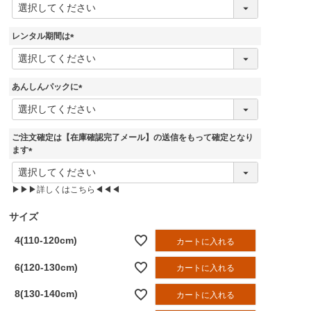
(
必
須
レンタル期間は
)
(
必
須
あんしんパックに
)
(
必
須
ご注文確定は【在庫確認完了メール】の送信をもって確定となり
)
ます
(
必
▶▶▶詳しくはこちら◀◀◀
須
)
サイズ
4(110-120cm)
カートに入れる
6(120-130cm)
カートに入れる
8(130-140cm)
カートに入れる