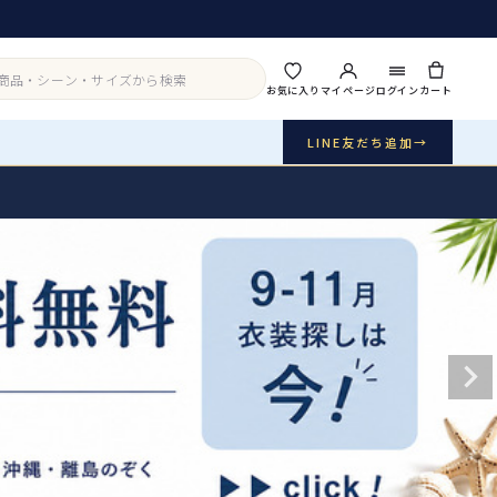
お気に入り
マイページ
ログイン
カート
LINE友だち追加
→
実店舗・写真スタジオ
アイテムから探す
シーンから探す
ご利用ガイド
Buy & Support
ご購入・サポート
販売・共通のご案内
07
品質・返品・お手入れ
送料・お支払い
08
送料・決済方法
アウター
インナー・パニエ
お問い合わせ
09
電話・メール・LINE