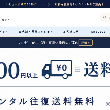
レビュー投稿で50ポイント
◇
お得な夏休み7大イベントのご案内♪
ーゼット
イド
実店舗・
写真スタジオ
お客様
の声
About
Us
·
▾
▾
8/8(土）-8/17（月）夏季休業日のご案内
詳細
Rental
レンタル
カテゴリ詳細
→
サイズで選ぶ
→
性別・サイズで絞り込む
→
レンタルのご案内
04
予約・配送・返却・料金
Sale
販売
レンタルの流れ
05
4ステップで簡単
七五三着物
コスチューム
あんしんパック
06
汚れ・キズ・破損の補償