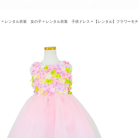
パニエ
アクセサリー
ツ
レンタル衣装 女の子
レンタル衣装 子供ドレス
【レンタル】フラワーモチー
Graduation & Entrance
卒業式・入学式
ル・リングボーイ・ゲスト
きちんと感のあるフォーマル
Photography
写真スタジオ APS
Angel's Photo Studio
七五三・発表会・記念撮影
対応
Web または お電話
予約
ヘアメイク・着付け
特典
スタジオを予約 →