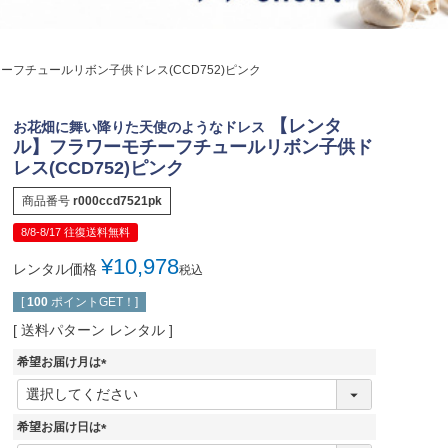
ジュエリー
音楽雑貨
フチュールリボン子供ドレス(CCD752)ピンク
Shichi-Go-San
七五三
【レンタ
お花畑に舞い降りた天使のようなドレス
3歳・5歳・7歳の晴れの日
ル】フラワーモチーフチュールリボン子供ド
レス(CCD752)ピンク
商品番号
r000ccd7521pk
8/8-8/17 往復送料無料
¥
10,978
レンタル価格
税込
[
100
ポイントGET！]
送料パターン
レンタル
希望お届け月は
(
必
須
希望お届け日は
)