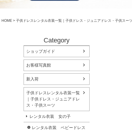
シューズ
小物・アクセ
Season Best
アウター
レディース
HOME
子供ドレスレンタル衣装一覧｜子供ドレス・ジュニアドレス・子供スー
Recital & Concours
Wedding
発表会・コンクール
結婚式
舞台で輝くステージ衣装
フラワーガー
Category
ショップガイド
Atelier
実店舗 つくば店
お客様写真館
Tsukuba Boutique
新入荷
茨城県土浦市大町14-16-1F
〒
10:00–18:00（完全予約制）
営業
子供ドレスレンタル衣装一覧
月曜日
定休
｜子供ドレス・ジュニアドレ
ス・子供スーツ
店舗を予約する →
レンタル衣装 女の子
レンタル衣装 ベビードレス