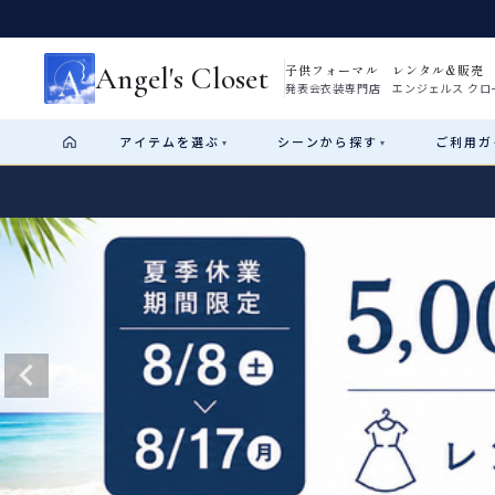
Angel's Closet
子供フォーマル レンタル&販売
発表会衣装専門店 エンジェルス クロ
アイテム
を選ぶ
シーン
から探す
ご利用
ガ
▾
▾
Shop by Category
Shop by Occasion
How It Works
Visit Us
Start
はじめに
ショップガイド（総合案内）
01
レンタル・販売の入口
Rental
レンタル
サイズの選び方
02
測り方と目安
女の子ドレス
男の子スーツ
Angel's Closetについて
03
創業2003年からの想い